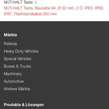
NOT-HALT Taste
NOT-HALT Taste, Baureihe 84, Ø 32 mm, 2 Ö, IP65, IP66,
IP67, Flachbandkabel 300 mm
Märkte
Railway
Heavy Duty Vehicles
Special Vehicles
Buses & Trucks
Machinery
Automotive
Weitere Märkte
Produkte & Lösungen