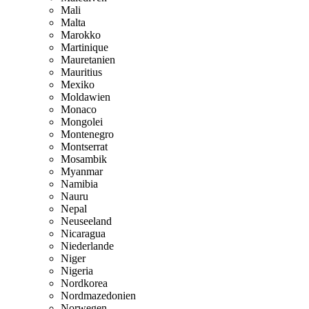
Mali
Malta
Marokko
Martinique
Mauretanien
Mauritius
Mexiko
Moldawien
Monaco
Mongolei
Montenegro
Montserrat
Mosambik
Myanmar
Namibia
Nauru
Nepal
Neuseeland
Nicaragua
Niederlande
Niger
Nigeria
Nordkorea
Nordmazedonien
Norwegen