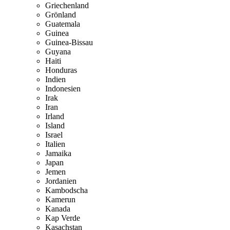
Griechenland
Grönland
Guatemala
Guinea
Guinea-Bissau
Guyana
Haiti
Honduras
Indien
Indonesien
Irak
Iran
Irland
Island
Israel
Italien
Jamaika
Japan
Jemen
Jordanien
Kambodscha
Kamerun
Kanada
Kap Verde
Kasachstan