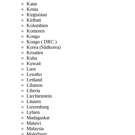
Katar
Kenia
Kirgisistan
Kiribati
Kolumbien
Komoren
Kongo
Kongo ( DRC )
Korea (Südkorea)
Kroatien
Kuba
Kuwait
Laos
Lesotho
Lettland
Libanon
Liberia
Liechtenstein
Litauen
Luxemburg
Lybien
Madagaskar
Malawi
Malaysia
Malediven