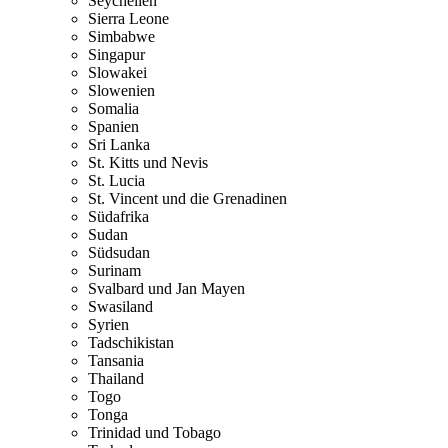
Seychellen
Sierra Leone
Simbabwe
Singapur
Slowakei
Slowenien
Somalia
Spanien
Sri Lanka
St. Kitts und Nevis
St. Lucia
St. Vincent und die Grenadinen
Südafrika
Sudan
Südsudan
Surinam
Svalbard und Jan Mayen
Swasiland
Syrien
Tadschikistan
Tansania
Thailand
Togo
Tonga
Trinidad und Tobago