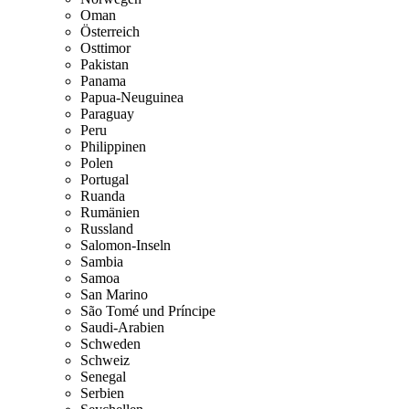
Oman
Österreich
Osttimor
Pakistan
Panama
Papua-Neuguinea
Paraguay
Peru
Philippinen
Polen
Portugal
Ruanda
Rumänien
Russland
Salomon-Inseln
Sambia
Samoa
San Marino
São Tomé und Príncipe
Saudi-Arabien
Schweden
Schweiz
Senegal
Serbien