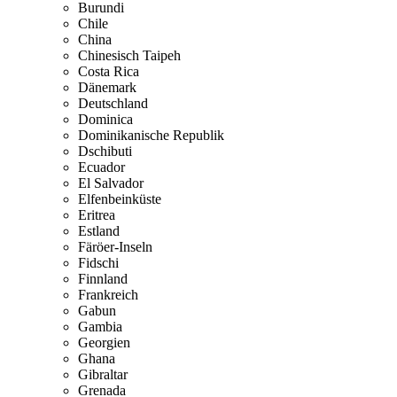
Burundi
Chile
China
Chinesisch Taipeh
Costa Rica
Dänemark
Deutschland
Dominica
Dominikanische Republik
Dschibuti
Ecuador
El Salvador
Elfenbeinküste
Eritrea
Estland
Färöer-Inseln
Fidschi
Finnland
Frankreich
Gabun
Gambia
Georgien
Ghana
Gibraltar
Grenada