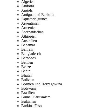
Algerien
Andorra
Angola
Antigua und Barbuda
Äquatorialguinea
Argentinien
Armenien
Aserbaidschan
Äthiopien
Australien
Bahamas
Bahrain
Bangladesch
Barbados
Belgien
Belize
Benin
Bhutan
Bolivien
Bosnien und Herzegowina
Botswana
Brasilien
Brunei Darussalam
Bulgarien
Burkina Faso