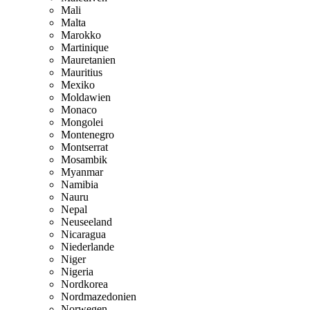
Mali
Malta
Marokko
Martinique
Mauretanien
Mauritius
Mexiko
Moldawien
Monaco
Mongolei
Montenegro
Montserrat
Mosambik
Myanmar
Namibia
Nauru
Nepal
Neuseeland
Nicaragua
Niederlande
Niger
Nigeria
Nordkorea
Nordmazedonien
Norwegen