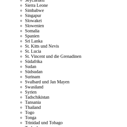
Seychellen
Sierra Leone
Simbabwe
Singapur
Slowakei
Slowenien
Somalia
Spanien
Sri Lanka
St. Kitts und Nevis
St. Lucia
St. Vincent und die Grenadinen
Südafrika
Sudan
Südsudan
Surinam
Svalbard und Jan Mayen
Swasiland
Syrien
Tadschikistan
Tansania
Thailand
Togo
Tonga
Trinidad und Tobago