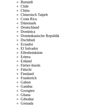
Burundi
Chile
China
Chinesisch Taipeh
Costa Rica
Dänemark
Deutschland
Dominica
Dominikanische Republik
Dschibuti
Ecuador
El Salvador
Elfenbeinküste
Eritrea
Estland
Färöer-Inseln
Fidschi
Finnland
Frankreich
Gabun
Gambia
Georgien
Ghana
Gibraltar
Grenada