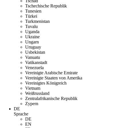
Tschad
Tschechische Republik
Tunesien
Türkei
Turkmenistan
Tuvalu
Uganda
Ukraine
Ungarn
Uruguay
Usbekistan
Vanuatu
Vatikanstadt
Venezuela
Vereinigte Arabische Emirate
Vereinigte Staaten von Amerika
Vereinigtes Königreich
Vietnam
Weißrussland
Zentralafrikanische Republik
Zypern
DE
Sprache
DE
EN