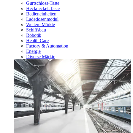
Gurtschloss-Taste
Heckdeckel-Taste
Bedieneinheiten
Ladedosenmodul
Weitere Märkte
Schiffsbau
Robotik
Health Care
Factory & Automation
Energie
Diverse Märkte