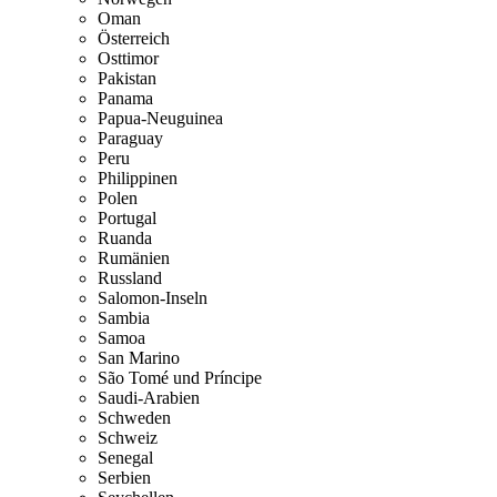
Oman
Österreich
Osttimor
Pakistan
Panama
Papua-Neuguinea
Paraguay
Peru
Philippinen
Polen
Portugal
Ruanda
Rumänien
Russland
Salomon-Inseln
Sambia
Samoa
San Marino
São Tomé und Príncipe
Saudi-Arabien
Schweden
Schweiz
Senegal
Serbien