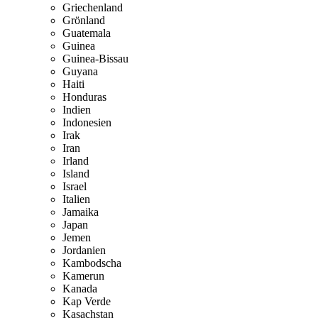
Griechenland
Grönland
Guatemala
Guinea
Guinea-Bissau
Guyana
Haiti
Honduras
Indien
Indonesien
Irak
Iran
Irland
Island
Israel
Italien
Jamaika
Japan
Jemen
Jordanien
Kambodscha
Kamerun
Kanada
Kap Verde
Kasachstan