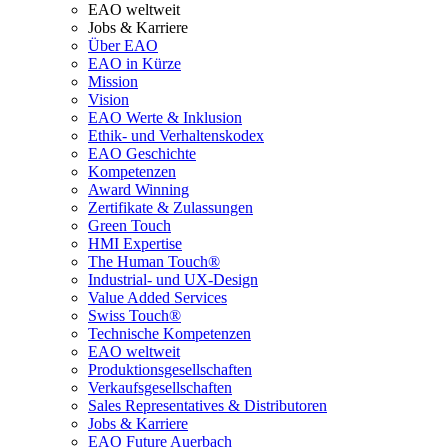
EAO weltweit
Jobs & Karriere
Über EAO
EAO in Kürze
Mission
Vision
EAO Werte & Inklusion
Ethik- und Verhaltenskodex
EAO Geschichte
Kompetenzen
Award Winning
Zertifikate & Zulassungen
Green Touch
HMI Expertise
The Human Touch®
Industrial- und UX-Design
Value Added Services
Swiss Touch®
Technische Kompetenzen
EAO weltweit
Produktionsgesellschaften
Verkaufsgesellschaften
Sales Representatives & Distributoren
Jobs & Karriere
EAO Future Auerbach