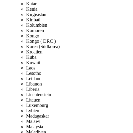
Katar
Kenia
Kirgisistan
Kiribati
Kolumbien
Komoren
Kongo
Kongo ( DRC )
Korea (Südkorea)
Kroatien
Kuba
Kuwait
Laos
Lesotho
Lettland
Libanon
Liberia
Liechtenstein
Litauen
Luxemburg
Lybien
Madagaskar
Malawi
Malaysia
Malediven