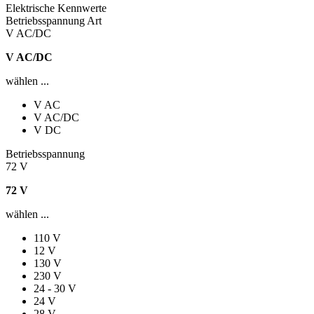
Elektrische Kennwerte
Betriebsspannung Art
V AC/DC
V AC/DC
wählen ...
V AC
V AC/DC
V DC
Betriebsspannung
72 V
72 V
wählen ...
110 V
12 V
130 V
230 V
24 - 30 V
24 V
28 V