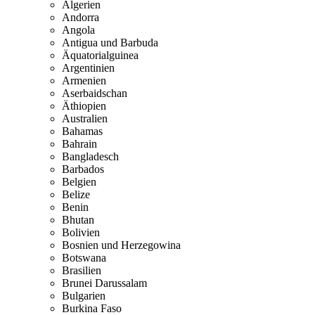
Algerien
Andorra
Angola
Antigua und Barbuda
Äquatorialguinea
Argentinien
Armenien
Aserbaidschan
Äthiopien
Australien
Bahamas
Bahrain
Bangladesch
Barbados
Belgien
Belize
Benin
Bhutan
Bolivien
Bosnien und Herzegowina
Botswana
Brasilien
Brunei Darussalam
Bulgarien
Burkina Faso