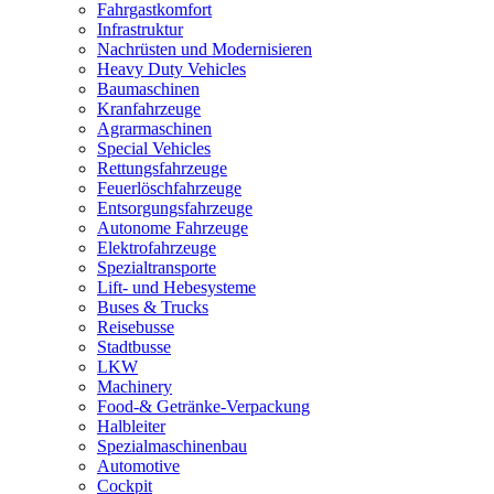
Fahrgastkomfort
Infrastruktur
Nachrüsten und Modernisieren
Heavy Duty Vehicles
Baumaschinen
Kranfahrzeuge
Agrarmaschinen
Special Vehicles
Rettungsfahrzeuge
Feuerlöschfahrzeuge
Entsorgungsfahrzeuge
Autonome Fahrzeuge
Elektrofahrzeuge
Spezialtransporte
Lift- und Hebesysteme
Buses & Trucks
Reisebusse
Stadtbusse
LKW
Machinery
Food-& Getränke-Verpackung
Halbleiter
Spezialmaschinenbau
Automotive
Cockpit