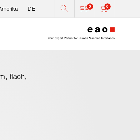
0
0
 Amerika
DE
0
, flach,