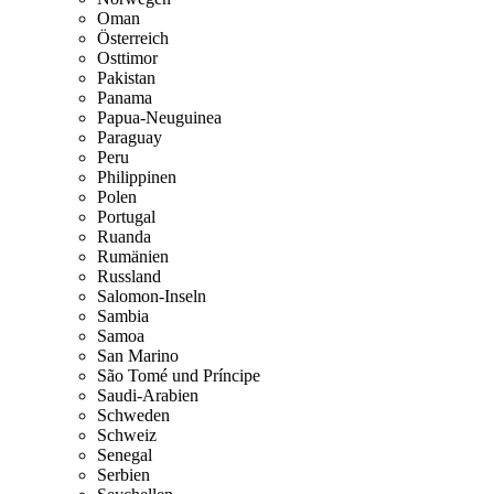
Oman
Österreich
Osttimor
Pakistan
Panama
Papua-Neuguinea
Paraguay
Peru
Philippinen
Polen
Portugal
Ruanda
Rumänien
Russland
Salomon-Inseln
Sambia
Samoa
San Marino
São Tomé und Príncipe
Saudi-Arabien
Schweden
Schweiz
Senegal
Serbien