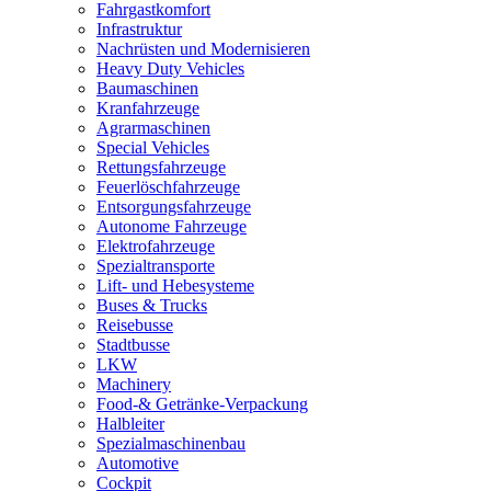
Fahrgastkomfort
Infrastruktur
Nachrüsten und Modernisieren
Heavy Duty Vehicles
Baumaschinen
Kranfahrzeuge
Agrarmaschinen
Special Vehicles
Rettungsfahrzeuge
Feuerlöschfahrzeuge
Entsorgungsfahrzeuge
Autonome Fahrzeuge
Elektrofahrzeuge
Spezialtransporte
Lift- und Hebesysteme
Buses & Trucks
Reisebusse
Stadtbusse
LKW
Machinery
Food-& Getränke-Verpackung
Halbleiter
Spezialmaschinenbau
Automotive
Cockpit