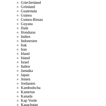
Griechenland
Grönland
Guatemala
Guinea
Guinea-Bissau
Guyana
Haiti
Honduras
Indien
Indonesien
Irak
Iran
Irland
Island
Israel
Italien
Jamaika
Japan
Jemen
Jordanien
Kambodscha
Kamerun
Kanada
Kap Verde
Kasachstan