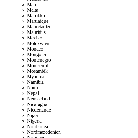
Mali
Malta
Marokko
Martinique
Mauretanien
Mauritius
Mexiko
Moldawien
Monaco
Mongolei
Montenegro
Montserrat
Mosambik
Myanmar
Namibia
Nauru
Nepal
Neuseeland
Nicaragua
Niederlande
Niger
Nigeria
Nordkorea
Nordmazedonien
Norwegen