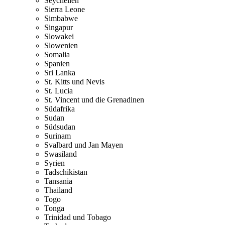
Seychellen
Sierra Leone
Simbabwe
Singapur
Slowakei
Slowenien
Somalia
Spanien
Sri Lanka
St. Kitts und Nevis
St. Lucia
St. Vincent und die Grenadinen
Südafrika
Sudan
Südsudan
Surinam
Svalbard und Jan Mayen
Swasiland
Syrien
Tadschikistan
Tansania
Thailand
Togo
Tonga
Trinidad und Tobago