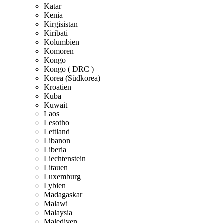
Katar
Kenia
Kirgisistan
Kiribati
Kolumbien
Komoren
Kongo
Kongo ( DRC )
Korea (Südkorea)
Kroatien
Kuba
Kuwait
Laos
Lesotho
Lettland
Libanon
Liberia
Liechtenstein
Litauen
Luxemburg
Lybien
Madagaskar
Malawi
Malaysia
Malediven