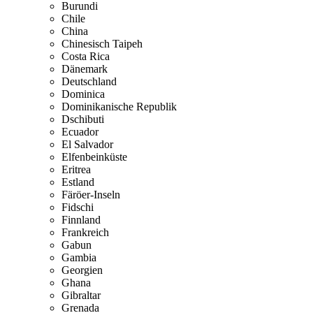
Burundi
Chile
China
Chinesisch Taipeh
Costa Rica
Dänemark
Deutschland
Dominica
Dominikanische Republik
Dschibuti
Ecuador
El Salvador
Elfenbeinküste
Eritrea
Estland
Färöer-Inseln
Fidschi
Finnland
Frankreich
Gabun
Gambia
Georgien
Ghana
Gibraltar
Grenada