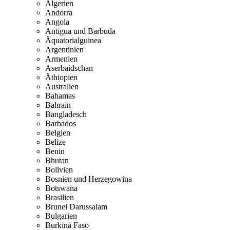
Algerien
Andorra
Angola
Antigua und Barbuda
Äquatorialguinea
Argentinien
Armenien
Aserbaidschan
Äthiopien
Australien
Bahamas
Bahrain
Bangladesch
Barbados
Belgien
Belize
Benin
Bhutan
Bolivien
Bosnien und Herzegowina
Botswana
Brasilien
Brunei Darussalam
Bulgarien
Burkina Faso