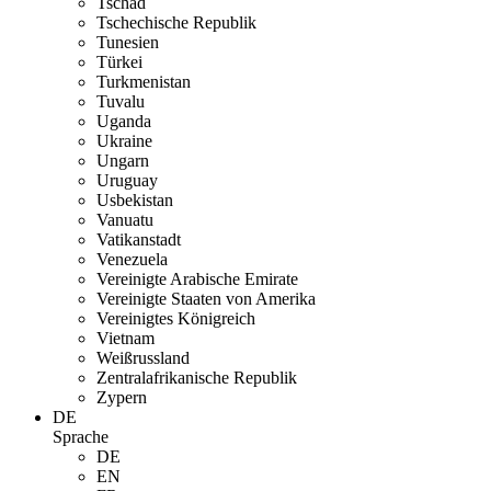
Tschad
Tschechische Republik
Tunesien
Türkei
Turkmenistan
Tuvalu
Uganda
Ukraine
Ungarn
Uruguay
Usbekistan
Vanuatu
Vatikanstadt
Venezuela
Vereinigte Arabische Emirate
Vereinigte Staaten von Amerika
Vereinigtes Königreich
Vietnam
Weißrussland
Zentralafrikanische Republik
Zypern
DE
Sprache
DE
EN