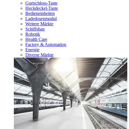
Gurtschloss-Taste
Heckdeckel-Taste
Bedieneinheiten
Ladedosenmodul
Weitere Märkte
Schiffsbau
Robotik
Health Care
Factory & Automation
Energie
Diverse Märkte