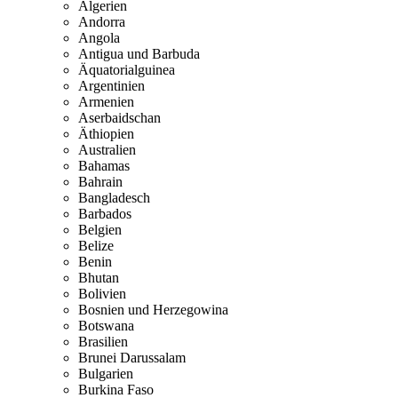
Algerien
Andorra
Angola
Antigua und Barbuda
Äquatorialguinea
Argentinien
Armenien
Aserbaidschan
Äthiopien
Australien
Bahamas
Bahrain
Bangladesch
Barbados
Belgien
Belize
Benin
Bhutan
Bolivien
Bosnien und Herzegowina
Botswana
Brasilien
Brunei Darussalam
Bulgarien
Burkina Faso