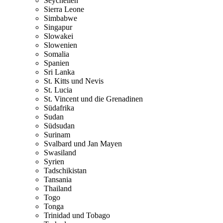
Seychellen
Sierra Leone
Simbabwe
Singapur
Slowakei
Slowenien
Somalia
Spanien
Sri Lanka
St. Kitts und Nevis
St. Lucia
St. Vincent und die Grenadinen
Südafrika
Sudan
Südsudan
Surinam
Svalbard und Jan Mayen
Swasiland
Syrien
Tadschikistan
Tansania
Thailand
Togo
Tonga
Trinidad und Tobago