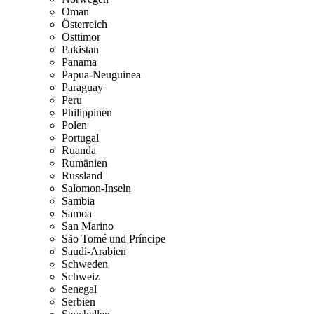
Oman
Österreich
Osttimor
Pakistan
Panama
Papua-Neuguinea
Paraguay
Peru
Philippinen
Polen
Portugal
Ruanda
Rumänien
Russland
Salomon-Inseln
Sambia
Samoa
San Marino
São Tomé und Príncipe
Saudi-Arabien
Schweden
Schweiz
Senegal
Serbien