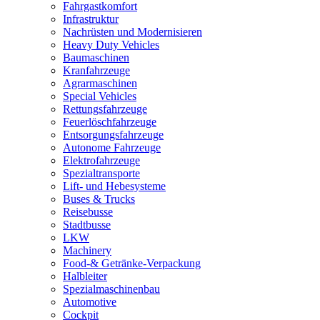
Fahrgastkomfort
Infrastruktur
Nachrüsten und Modernisieren
Heavy Duty Vehicles
Baumaschinen
Kranfahrzeuge
Agrarmaschinen
Special Vehicles
Rettungsfahrzeuge
Feuerlöschfahrzeuge
Entsorgungsfahrzeuge
Autonome Fahrzeuge
Elektrofahrzeuge
Spezialtransporte
Lift- und Hebesysteme
Buses & Trucks
Reisebusse
Stadtbusse
LKW
Machinery
Food-& Getränke-Verpackung
Halbleiter
Spezialmaschinenbau
Automotive
Cockpit