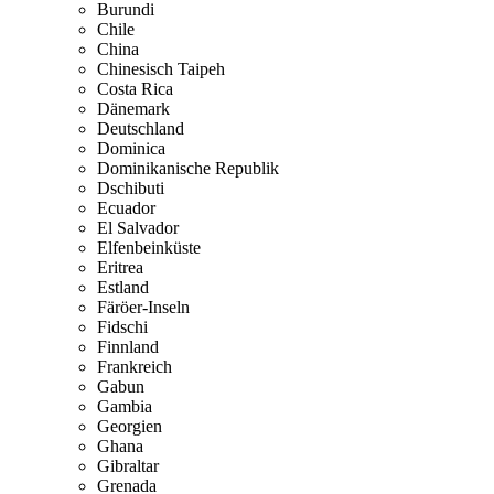
Burundi
Chile
China
Chinesisch Taipeh
Costa Rica
Dänemark
Deutschland
Dominica
Dominikanische Republik
Dschibuti
Ecuador
El Salvador
Elfenbeinküste
Eritrea
Estland
Färöer-Inseln
Fidschi
Finnland
Frankreich
Gabun
Gambia
Georgien
Ghana
Gibraltar
Grenada