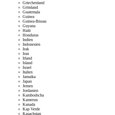
Griechenland
Grönland
Guatemala
Guinea
Guinea-Bissau
Guyana
Haiti
Honduras
Indien
Indonesien
Irak
Iran
Irland
Island
Israel
Italien
Jamaika
Japan
Jemen
Jordanien
Kambodscha
Kamerun
Kanada
Kap Verde
Kasachstan