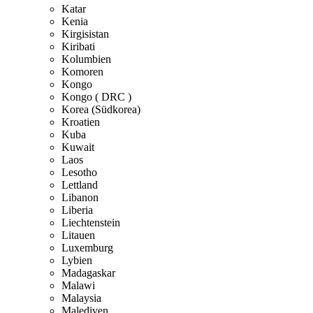
Katar
Kenia
Kirgisistan
Kiribati
Kolumbien
Komoren
Kongo
Kongo ( DRC )
Korea (Südkorea)
Kroatien
Kuba
Kuwait
Laos
Lesotho
Lettland
Libanon
Liberia
Liechtenstein
Litauen
Luxemburg
Lybien
Madagaskar
Malawi
Malaysia
Malediven