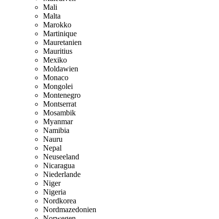
Mali
Malta
Marokko
Martinique
Mauretanien
Mauritius
Mexiko
Moldawien
Monaco
Mongolei
Montenegro
Montserrat
Mosambik
Myanmar
Namibia
Nauru
Nepal
Neuseeland
Nicaragua
Niederlande
Niger
Nigeria
Nordkorea
Nordmazedonien
Norwegen