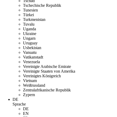
Tschad
Tschechische Republik
Tunesien
Türkei
Turkmenistan
Tuvalu
Uganda
Ukraine
Ungarn
Uruguay
Usbekistan
Vanuatu
Vatikanstadt
Venezuela
Vereinigte Arabische Emirate
Vereinigte Staaten von Amerika
Vereinigtes Königreich
Vietnam
Weißrussland
Zentralafrikanische Republik
Zypern
DE
Sprache
DE
EN