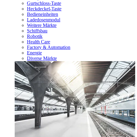
Gurtschloss-Taste
Heckdeckel-Taste
Bedieneinheiten
Ladedosenmodul
Weitere Märkte
Schiffsbau
Robotik
Health Care
Factory & Automation
Energie
Diverse Märkte