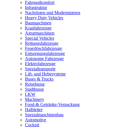
Fahrgastkomfort
Infrastruktur
Nachrüsten und Modernisieren
Heavy Duty Vehicles
Baumaschinen
Kranfahrzeuge
Agrarmaschinen
Special Vehicles
Rettungsfahrzeuge
Feuerlöschfahrzeuge
Entsorgungsfahrzeuge
Autonome Fahrzeuge
Elektrofahrzeuge
Spezialtransporte
Lift- und Hebesysteme
Buses & Trucks
Reisebusse
Stadtbusse
LKW
Machinery
Food-& Getränke-Verpackung
Halbleiter
Spezialmaschinenbau
Automotive
Cockpit