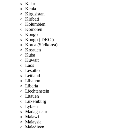
Katar
Kenia
Kirgisistan
Kiribati
Kolumbien
Komoren
Kongo
Kongo ( DRC )
Korea (Südkorea)
Kroatien
Kuba
Kuwait
Laos
Lesotho
Lettland
Libanon
Liberia
Liechtenstein
Litauen
Luxemburg
Lybien
Madagaskar
Malawi
Malaysia
Malediven