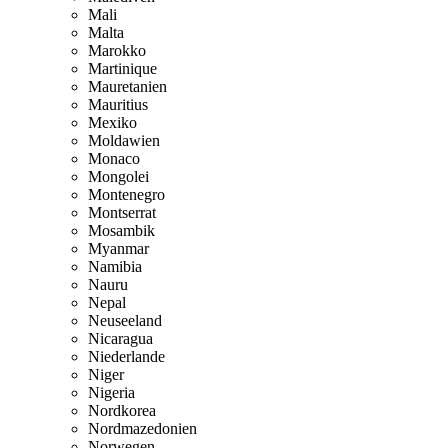
Mali
Malta
Marokko
Martinique
Mauretanien
Mauritius
Mexiko
Moldawien
Monaco
Mongolei
Montenegro
Montserrat
Mosambik
Myanmar
Namibia
Nauru
Nepal
Neuseeland
Nicaragua
Niederlande
Niger
Nigeria
Nordkorea
Nordmazedonien
Norwegen