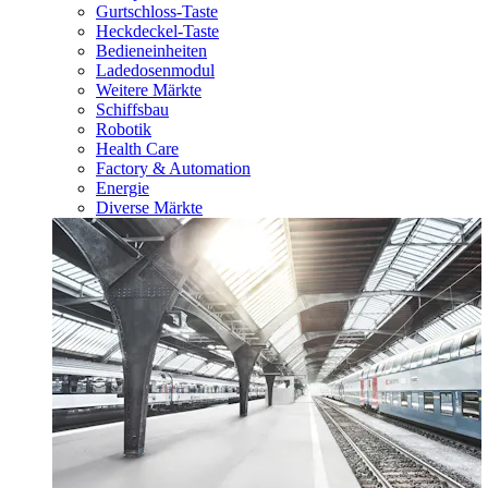
Gurtschloss-Taste
Heckdeckel-Taste
Bedieneinheiten
Ladedosenmodul
Weitere Märkte
Schiffsbau
Robotik
Health Care
Factory & Automation
Energie
Diverse Märkte