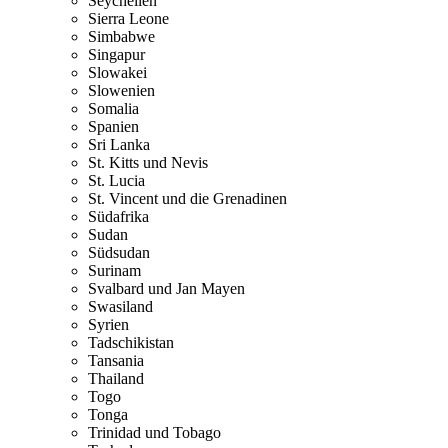
Seychellen
Sierra Leone
Simbabwe
Singapur
Slowakei
Slowenien
Somalia
Spanien
Sri Lanka
St. Kitts und Nevis
St. Lucia
St. Vincent und die Grenadinen
Südafrika
Sudan
Südsudan
Surinam
Svalbard und Jan Mayen
Swasiland
Syrien
Tadschikistan
Tansania
Thailand
Togo
Tonga
Trinidad und Tobago