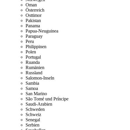
Oman
Österreich
Osttimor
Pakistan
Panama
Papua-Neuguinea
Paraguay
Peru
Philippinen
Polen
Portugal
Ruanda
Rumänien
Russland
Salomon-Inseln
Sambia
Samoa
San Marino
São Tomé und Príncipe
Saudi-Arabien
Schweden
Schweiz
Senegal
Serbien