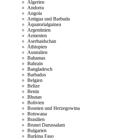
Algerien
Andorra
Angola
Antigua und Barbuda
Äquatorialguinea
Argentinien
Armenien
Aserbaidschan
Äthiopien
Australien
Bahamas
Bahrain
Bangladesch
Barbados
Belgien
Belize
Benin
Bhutan
Bolivien
Bosnien und Herzegowina
Botswana
Brasilien
Brunei Darussalam
Bulgarien
Burkina Faso