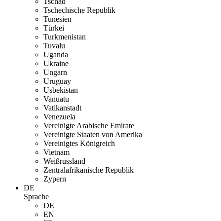
Tschad
Tschechische Republik
Tunesien
Türkei
Turkmenistan
Tuvalu
Uganda
Ukraine
Ungarn
Uruguay
Usbekistan
Vanuatu
Vatikanstadt
Venezuela
Vereinigte Arabische Emirate
Vereinigte Staaten von Amerika
Vereinigtes Königreich
Vietnam
Weißrussland
Zentralafrikanische Republik
Zypern
DE
Sprache
DE
EN