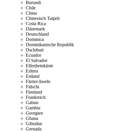
Burundi
Chile
China
Chinesisch Taipeh
Costa Rica
Dänemark
Deutschland
Dominica
Dominikanische Republik
Dschibuti
Ecuador
El Salvador
Elfenbeinküste
Eritrea
Estland
Färöer-Inseln
Fidschi
Finnland
Frankreich
Gabun
Gambia
Georgien
Ghana
Gibraltar
Grenada