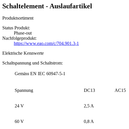
Schaltelement - Auslaufartikel
Produktsortiment
Status Produkt:
Phase-out
Nachfolgeprodukt:
https://www.eao.com/c/704.901.3-1
Elektrische Kennwerte
Schaltspannung und Schaltstrom:
Gemäss EN IEC 60947-5-1
Spannung
DC13
AC15
24 V
2,5 A
60 V
0,8 A