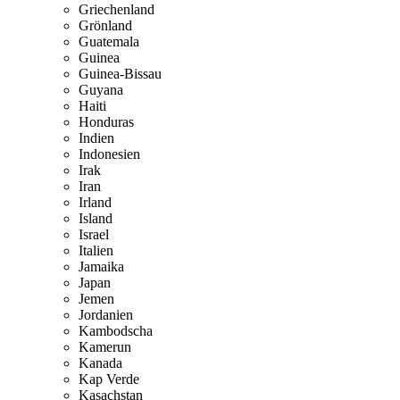
Griechenland
Grönland
Guatemala
Guinea
Guinea-Bissau
Guyana
Haiti
Honduras
Indien
Indonesien
Irak
Iran
Irland
Island
Israel
Italien
Jamaika
Japan
Jemen
Jordanien
Kambodscha
Kamerun
Kanada
Kap Verde
Kasachstan