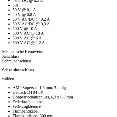
48 V DC @ 0,5 A
5 A
50 V @ 0,1 A
50 V @ 0,8 A
50 V AC/DC @ 0,2 A
50 V AC/DC @ 0,3 A
500 V @ 10 A
500 V AC @ 10 A
500 V AC @ 6 A
600 V AC @ 1,2 A
Mechanische Kennwerte
Anschluss
Schraubanschluss
Schraubanschluss
wählen ...
AMP Superseal 1.5 mm, 3-polig
Deutsch DT04-6P
Doppelsteckanschluss, 6,3 x 0,8 mm
Federkraftklemme
Federzugklemme
Flachbandkabel
Flachbandkabel 300 mm