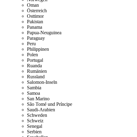
Oman
Österreich
Osttimor
Pakistan
Panama
Papua-Neuguinea
Paraguay
Peru
Philippinen
Polen
Portugal
Ruanda
Rumänien
Russland
Salomon-Inseln
Sambia
Samoa
San Marino
São Tomé und Príncipe
Saudi-Arabien
Schweden
Schweiz
Senegal
Serbien