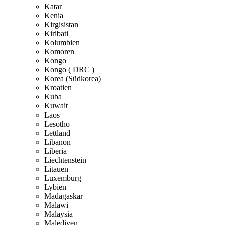
Katar
Kenia
Kirgisistan
Kiribati
Kolumbien
Komoren
Kongo
Kongo ( DRC )
Korea (Südkorea)
Kroatien
Kuba
Kuwait
Laos
Lesotho
Lettland
Libanon
Liberia
Liechtenstein
Litauen
Luxemburg
Lybien
Madagaskar
Malawi
Malaysia
Malediven