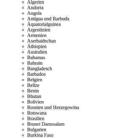
Algerien
Andorra
Angola
Antigua und Barbuda
Äquatorialguinea
Argentinien
Armenien
Aserbaidschan
Äthiopien
Australien
Bahamas
Bahrain
Bangladesch
Barbados
Belgien
Belize
Benin
Bhutan
Bolivien
Bosnien und Herzegowina
Botswana
Brasilien
Brunei Darussalam
Bulgarien
Burkina Faso