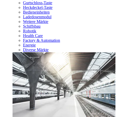
Gurtschloss-Taste
Heckdeckel-Taste
Bedieneinheiten
Ladedosenmodul
Weitere Märkte
Schiffsbau
Robotik
Health Care
Factory & Automation
Energie
Diverse Märkte