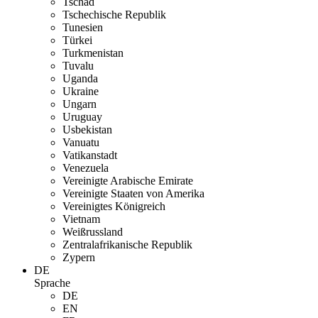
Tschad
Tschechische Republik
Tunesien
Türkei
Turkmenistan
Tuvalu
Uganda
Ukraine
Ungarn
Uruguay
Usbekistan
Vanuatu
Vatikanstadt
Venezuela
Vereinigte Arabische Emirate
Vereinigte Staaten von Amerika
Vereinigtes Königreich
Vietnam
Weißrussland
Zentralafrikanische Republik
Zypern
DE
Sprache
DE
EN