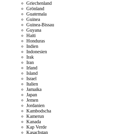
Griechenland
Grönland
Guatemala
Guinea
Guinea-Bissau
Guyana
Haiti
Honduras
Indien
Indonesien
Irak
Iran
Irland
Island
Israel
Italien
Jamaika
Japan
Jemen
Jordanien
Kambodscha
Kamerun
Kanada
Kap Verde
Kasachstan