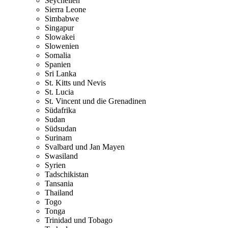
Seychellen
Sierra Leone
Simbabwe
Singapur
Slowakei
Slowenien
Somalia
Spanien
Sri Lanka
St. Kitts und Nevis
St. Lucia
St. Vincent und die Grenadinen
Südafrika
Sudan
Südsudan
Surinam
Svalbard und Jan Mayen
Swasiland
Syrien
Tadschikistan
Tansania
Thailand
Togo
Tonga
Trinidad und Tobago