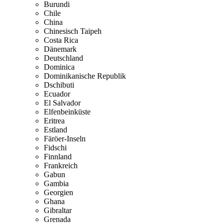
Burundi
Chile
China
Chinesisch Taipeh
Costa Rica
Dänemark
Deutschland
Dominica
Dominikanische Republik
Dschibuti
Ecuador
El Salvador
Elfenbeinküste
Eritrea
Estland
Färöer-Inseln
Fidschi
Finnland
Frankreich
Gabun
Gambia
Georgien
Ghana
Gibraltar
Grenada