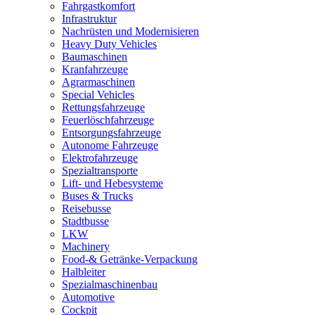
Fahrgastkomfort
Infrastruktur
Nachrüsten und Modernisieren
Heavy Duty Vehicles
Baumaschinen
Kranfahrzeuge
Agrarmaschinen
Special Vehicles
Rettungsfahrzeuge
Feuerlöschfahrzeuge
Entsorgungsfahrzeuge
Autonome Fahrzeuge
Elektrofahrzeuge
Spezialtransporte
Lift- und Hebesysteme
Buses & Trucks
Reisebusse
Stadtbusse
LKW
Machinery
Food-& Getränke-Verpackung
Halbleiter
Spezialmaschinenbau
Automotive
Cockpit