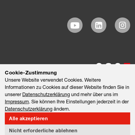
Cookie-Zustimmung
Unsere Website verwendet Cookies. Weitere
Informationen zu Cookies auf dieser Website finden Sie in
unserer
Datenschutzerklärung
und mehr über uns im
Impressum
. Sie können Ihre Einstellungen jederzeit in der
Datenschutzerklärung
ändern.
©2026 EAO AG
Impressum
Rechtliche Hinweise
Alle akzeptieren
Datenschutzerklärung
Informationssicherheit & Datenschutz
Nicht erforderliche ablehnen
Export and Sanctions Compliance