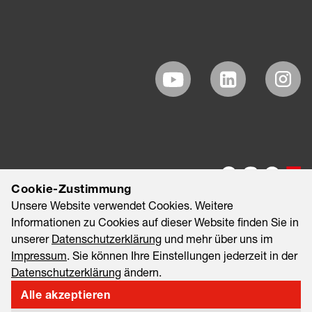
Cookie-Zustimmung
Unsere Website verwendet Cookies. Weitere
Informationen zu Cookies auf dieser Website finden Sie in
unserer
Datenschutzerklärung
und mehr über uns im
Impressum
. Sie können Ihre Einstellungen jederzeit in der
Datenschutzerklärung
ändern.
©2026 EAO AG
Impressum
Rechtliche Hinweise
Alle akzeptieren
Datenschutzerklärung
Informationssicherheit & Datenschutz