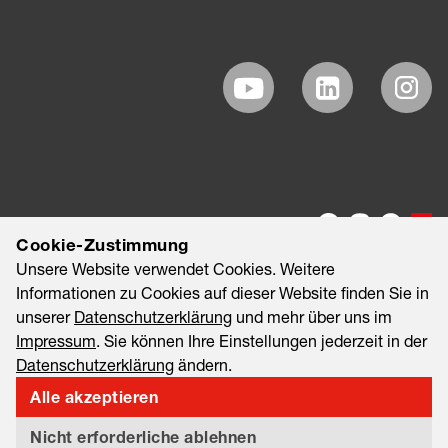
Cookie-Zustimmung
Unsere Website verwendet Cookies. Weitere
Informationen zu Cookies auf dieser Website finden Sie in
unserer
Datenschutzerklärung
und mehr über uns im
Impressum
. Sie können Ihre Einstellungen jederzeit in der
Datenschutzerklärung
ändern.
©2026 EAO AG
Impressum
Rechtliche Hinweise
Alle akzeptieren
Datenschutzerklärung
Informationssicherheit & Datenschutz
Nicht erforderliche ablehnen
Export and Sanctions Compliance