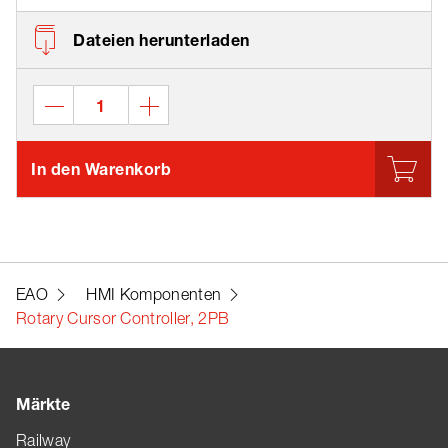
Dateien herunterladen
In den Warenkorb
EAO
HMI Komponenten
Rotary Cursor Controller, 2PB
Märkte
Railway