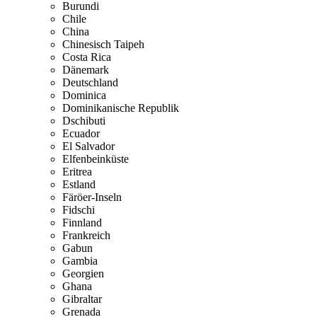
Burundi
Chile
China
Chinesisch Taipeh
Costa Rica
Dänemark
Deutschland
Dominica
Dominikanische Republik
Dschibuti
Ecuador
El Salvador
Elfenbeinküste
Eritrea
Estland
Färöer-Inseln
Fidschi
Finnland
Frankreich
Gabun
Gambia
Georgien
Ghana
Gibraltar
Grenada