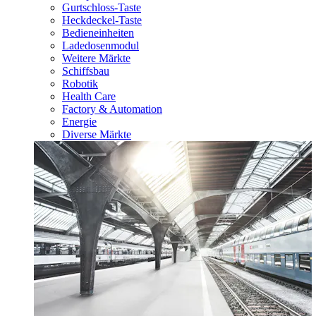
Gurtschloss-Taste
Heckdeckel-Taste
Bedieneinheiten
Ladedosenmodul
Weitere Märkte
Schiffsbau
Robotik
Health Care
Factory & Automation
Energie
Diverse Märkte