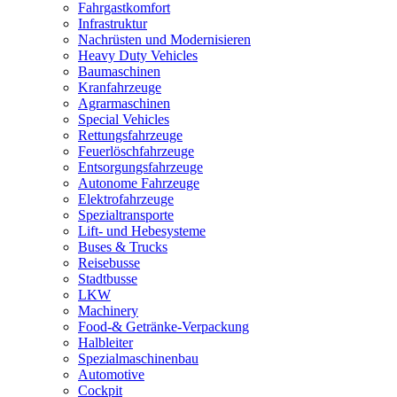
Fahrgastkomfort
Infrastruktur
Nachrüsten und Modernisieren
Heavy Duty Vehicles
Baumaschinen
Kranfahrzeuge
Agrarmaschinen
Special Vehicles
Rettungsfahrzeuge
Feuerlöschfahrzeuge
Entsorgungsfahrzeuge
Autonome Fahrzeuge
Elektrofahrzeuge
Spezialtransporte
Lift- und Hebesysteme
Buses & Trucks
Reisebusse
Stadtbusse
LKW
Machinery
Food-& Getränke-Verpackung
Halbleiter
Spezialmaschinenbau
Automotive
Cockpit