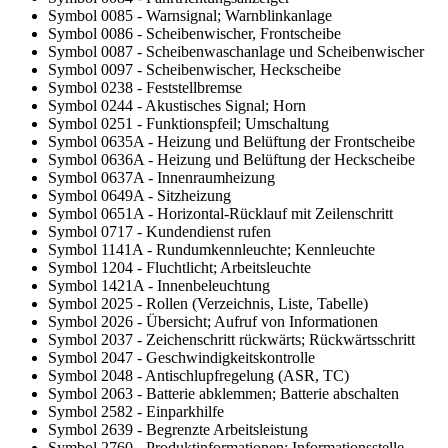
Symbol 0085 - Warnsignal; Warnblinkanlage
Symbol 0086 - Scheibenwischer, Frontscheibe
Symbol 0087 - Scheibenwaschanlage und Scheibenwischer
Symbol 0097 - Scheibenwischer, Heckscheibe
Symbol 0238 - Feststellbremse
Symbol 0244 - Akustisches Signal; Horn
Symbol 0251 - Funktionspfeil; Umschaltung
Symbol 0635A - Heizung und Belüftung der Frontscheibe
Symbol 0636A - Heizung und Belüftung der Heckscheibe
Symbol 0637A - Innenraumheizung
Symbol 0649A - Sitzheizung
Symbol 0651A - Horizontal-Rücklauf mit Zeilenschritt
Symbol 0717 - Kundendienst rufen
Symbol 1141A - Rundumkennleuchte; Kennleuchte
Symbol 1204 - Fluchtlicht; Arbeitsleuchte
Symbol 1421A - Innenbeleuchtung
Symbol 2025 - Rollen (Verzeichnis, Liste, Tabelle)
Symbol 2026 - Übersicht; Aufruf von Informationen
Symbol 2037 - Zeichenschritt rückwärts; Rückwärtsschritt
Symbol 2047 - Geschwindigkeitskontrolle
Symbol 2048 - Antischlupfregelung (ASR, TC)
Symbol 2063 - Batterie abklemmen; Batterie abschalten
Symbol 2582 - Einparkhilfe
Symbol 2639 - Begrenzte Arbeitsleistung
Symbol 2760 - Produktinformationen; Informationsstelle