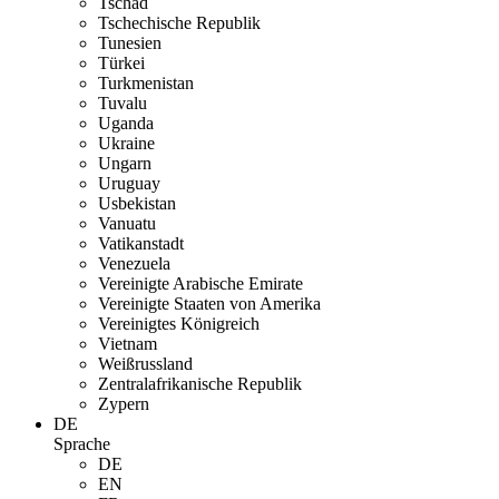
Tschad
Tschechische Republik
Tunesien
Türkei
Turkmenistan
Tuvalu
Uganda
Ukraine
Ungarn
Uruguay
Usbekistan
Vanuatu
Vatikanstadt
Venezuela
Vereinigte Arabische Emirate
Vereinigte Staaten von Amerika
Vereinigtes Königreich
Vietnam
Weißrussland
Zentralafrikanische Republik
Zypern
DE
Sprache
DE
EN