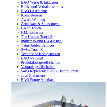
EAO Werte & Inklusion
Ethik- und Verhaltenskodex
EAO Geschichte
Kompetenzen
Award Winning
Zertifikate & Zulassungen
Green Touch
HMI Expertise
The Human Touch®
Industrial- und UX-Design
Value Added Services
Swiss Touch®
Technische Kompetenzen
EAO weltweit
Produktionsgesellschaften
Verkaufsgesellschaften
Sales Representatives & Distributoren
Jobs & Karriere
EAO Future Auerbach