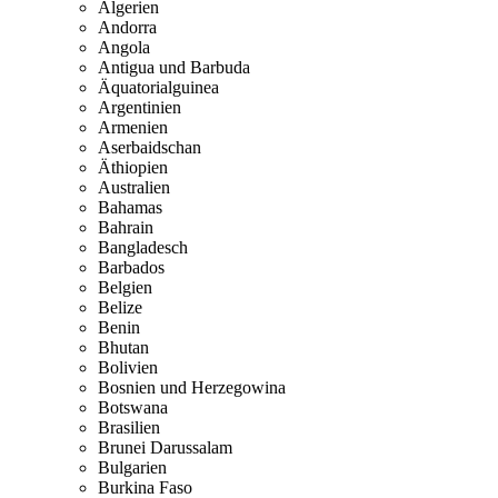
Algerien
Andorra
Angola
Antigua und Barbuda
Äquatorialguinea
Argentinien
Armenien
Aserbaidschan
Äthiopien
Australien
Bahamas
Bahrain
Bangladesch
Barbados
Belgien
Belize
Benin
Bhutan
Bolivien
Bosnien und Herzegowina
Botswana
Brasilien
Brunei Darussalam
Bulgarien
Burkina Faso