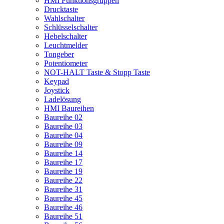
HMI Funktionsgruppen
Drucktaste
Wahlschalter
Schlüsselschalter
Hebelschalter
Leuchtmelder
Tongeber
Potentiometer
NOT-HALT Taste & Stopp Taste
Keypad
Joystick
Ladelösung
HMI Baureihen
Baureihe 02
Baureihe 03
Baureihe 04
Baureihe 09
Baureihe 14
Baureihe 17
Baureihe 19
Baureihe 22
Baureihe 31
Baureihe 45
Baureihe 46
Baureihe 51