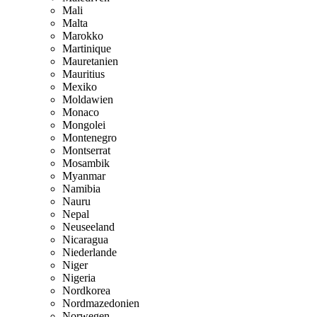
Mali
Malta
Marokko
Martinique
Mauretanien
Mauritius
Mexiko
Moldawien
Monaco
Mongolei
Montenegro
Montserrat
Mosambik
Myanmar
Namibia
Nauru
Nepal
Neuseeland
Nicaragua
Niederlande
Niger
Nigeria
Nordkorea
Nordmazedonien
Norwegen