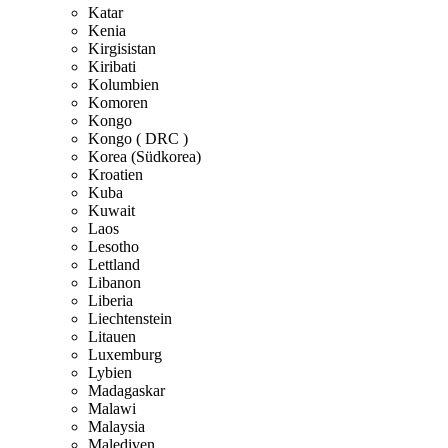
Katar
Kenia
Kirgisistan
Kiribati
Kolumbien
Komoren
Kongo
Kongo ( DRC )
Korea (Südkorea)
Kroatien
Kuba
Kuwait
Laos
Lesotho
Lettland
Libanon
Liberia
Liechtenstein
Litauen
Luxemburg
Lybien
Madagaskar
Malawi
Malaysia
Malediven