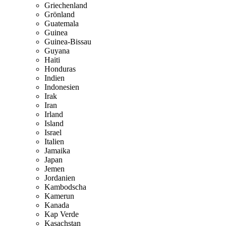
Griechenland
Grönland
Guatemala
Guinea
Guinea-Bissau
Guyana
Haiti
Honduras
Indien
Indonesien
Irak
Iran
Irland
Island
Israel
Italien
Jamaika
Japan
Jemen
Jordanien
Kambodscha
Kamerun
Kanada
Kap Verde
Kasachstan