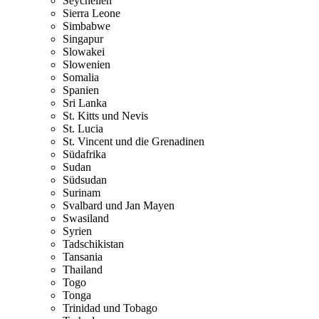
Seychellen
Sierra Leone
Simbabwe
Singapur
Slowakei
Slowenien
Somalia
Spanien
Sri Lanka
St. Kitts und Nevis
St. Lucia
St. Vincent und die Grenadinen
Südafrika
Sudan
Südsudan
Surinam
Svalbard und Jan Mayen
Swasiland
Syrien
Tadschikistan
Tansania
Thailand
Togo
Tonga
Trinidad und Tobago