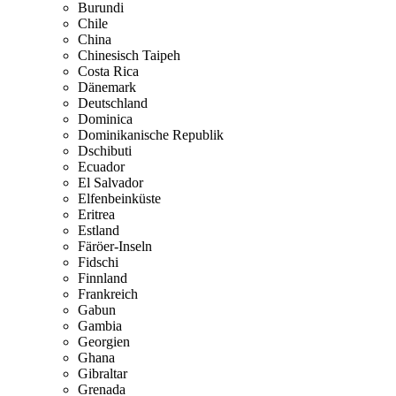
Burundi
Chile
China
Chinesisch Taipeh
Costa Rica
Dänemark
Deutschland
Dominica
Dominikanische Republik
Dschibuti
Ecuador
El Salvador
Elfenbeinküste
Eritrea
Estland
Färöer-Inseln
Fidschi
Finnland
Frankreich
Gabun
Gambia
Georgien
Ghana
Gibraltar
Grenada