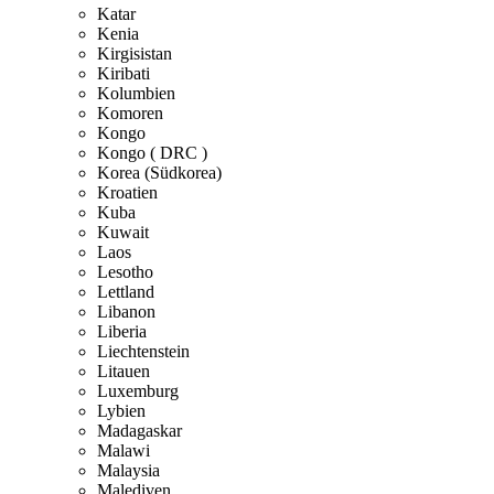
Katar
Kenia
Kirgisistan
Kiribati
Kolumbien
Komoren
Kongo
Kongo ( DRC )
Korea (Südkorea)
Kroatien
Kuba
Kuwait
Laos
Lesotho
Lettland
Libanon
Liberia
Liechtenstein
Litauen
Luxemburg
Lybien
Madagaskar
Malawi
Malaysia
Malediven