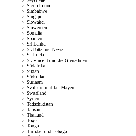
Seychellen
Sierra Leone
Simbabwe
Singapur
Slowakei
Slowenien
Somalia
Spanien
Sri Lanka
St. Kitts und Nevis
St. Lucia
St. Vincent und die Grenadinen
Südafrika
Sudan
Südsudan
Surinam
Svalbard und Jan Mayen
Swasiland
Syrien
Tadschikistan
Tansania
Thailand
Togo
Tonga
Trinidad und Tobago