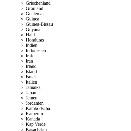
Griechenland
Grönland
Guatemala
Guinea
Guinea-Bissau
Guyana
Haiti
Honduras
Indien
Indonesien
Irak
Iran
Irland
Island
Israel
Italien
Jamaika
Japan
Jemen
Jordanien
Kambodscha
Kamerun
Kanada
Kap Verde
Kasachstan