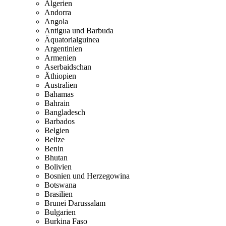
Algerien
Andorra
Angola
Antigua und Barbuda
Äquatorialguinea
Argentinien
Armenien
Aserbaidschan
Äthiopien
Australien
Bahamas
Bahrain
Bangladesch
Barbados
Belgien
Belize
Benin
Bhutan
Bolivien
Bosnien und Herzegowina
Botswana
Brasilien
Brunei Darussalam
Bulgarien
Burkina Faso