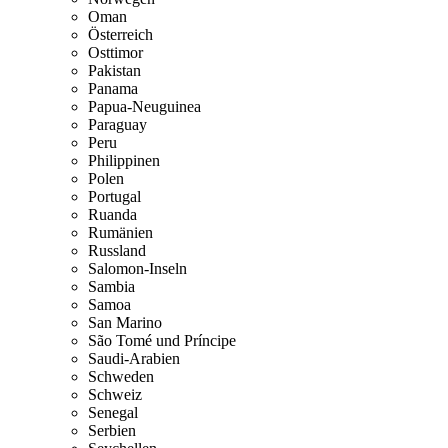
Oman
Österreich
Osttimor
Pakistan
Panama
Papua-Neuguinea
Paraguay
Peru
Philippinen
Polen
Portugal
Ruanda
Rumänien
Russland
Salomon-Inseln
Sambia
Samoa
San Marino
São Tomé und Príncipe
Saudi-Arabien
Schweden
Schweiz
Senegal
Serbien