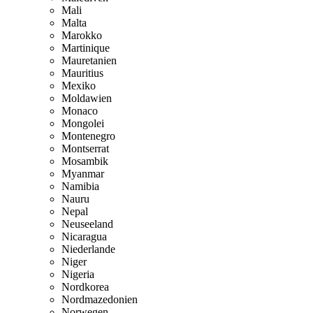
Mali
Malta
Marokko
Martinique
Mauretanien
Mauritius
Mexiko
Moldawien
Monaco
Mongolei
Montenegro
Montserrat
Mosambik
Myanmar
Namibia
Nauru
Nepal
Neuseeland
Nicaragua
Niederlande
Niger
Nigeria
Nordkorea
Nordmazedonien
Norwegen