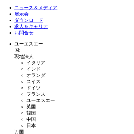
ニュース＆メディア
展示会
ダウンロード
求人＆キャリア
お問合せ
ユーエスエー
国:
現地法人
イタリア
インド
オランダ
スイス
ドイツ
フランス
ユーエスエー
英国
韓国
中国
日本
万国