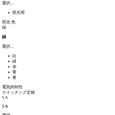
選択...
照光用
照光 色
緑
緑
選択...
白
緑
赤
青
黄
電気的特性
スイッチング定格
5 A
5 A