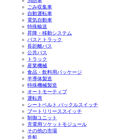
消防車
ごみ収集車
自動運転車
電気自動車
特殊輸送
昇降・移動システム
バスとトラック
長距離バス
公共バス
トラック
産業機械
食品・飲料用パッケージ
半導体製造
特殊機械製造
オートモーティブ
運転席
シートベルト バックルスイッチ
ブートリリーススイッチ
制御ユニット
充電用ソケットモジュール
その他の市場
造船