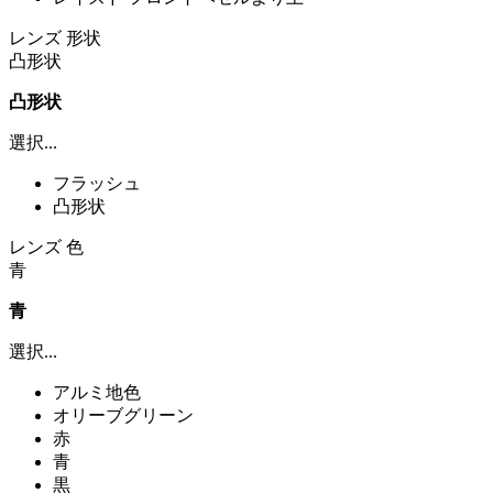
レンズ 形状
凸形状
凸形状
選択...
フラッシュ
凸形状
レンズ 色
青
青
選択...
アルミ地色
オリーブグリーン
赤
青
黒