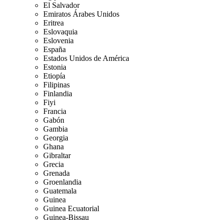
El Salvador
Emiratos Árabes Unidos
Eritrea
Eslovaquia
Eslovenia
España
Estados Unidos de América
Estonia
Etiopía
Filipinas
Finlandia
Fiyi
Francia
Gabón
Gambia
Georgia
Ghana
Gibraltar
Grecia
Grenada
Groenlandia
Guatemala
Guinea
Guinea Ecuatorial
Guinea-Bissau