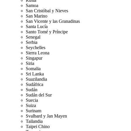
Rusia
Samoa
San Cristóbal y Nieves
San Marino
San Vicente y las Granadinas
Santa Lucía
Santo Tomé y Príncipe
Senegal
Serbia
Seychelles
Sierra Leona
Singapur
Siria
Somalia
Sri Lanka
Suazilandia
Sudáfrica
Sudán
Sudán del Sur
Suecia
Suiza
Surinam
Svalbard y Jan Mayen
Tailandia
Taipei Chino