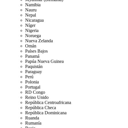
Namibia
Nauru
Nepal
Nicaragua
Níger
Nigeria
Noruega
Nueva Zelanda
Omán
Países Bajos
Panamá
Papúa Nueva Guinea
Paquistán
Paraguay
Perú
Polonia
Portugal
RD Congo
Reino Unido
República Centroafricana
República Checa
República Dominicana
Ruanda
Rumanía