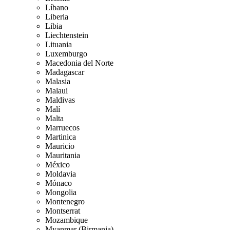
Líbano
Liberia
Libia
Liechtenstein
Lituania
Luxemburgo
Macedonia del Norte
Madagascar
Malasia
Malaui
Maldivas
Malí
Malta
Marruecos
Martinica
Mauricio
Mauritania
México
Moldavia
Mónaco
Mongolia
Montenegro
Montserrat
Mozambique
Myanmar (Birmania)