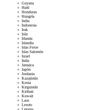
Guyana
Haití
Honduras
Hungría
India
Indonesia
Irak
Irán
Irlanda
Islandia
Islas Feroe
Islas Salomón
Israel
Italia
Jamaica
Japón
Jordania
Kazajistán
Kenia
Kirguistán
Kiribati
Kuwait
Laos
Lesoto
Letonia