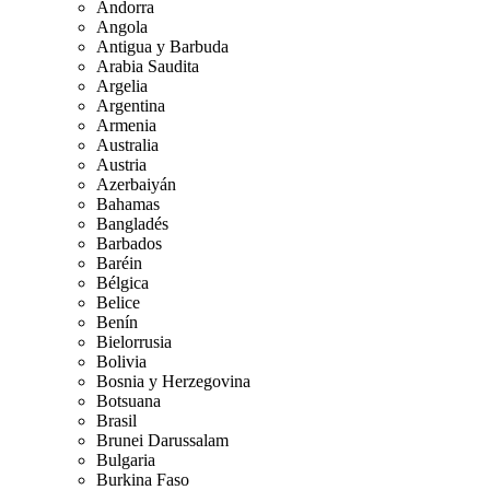
Andorra
Angola
Antigua y Barbuda
Arabia Saudita
Argelia
Argentina
Armenia
Australia
Austria
Azerbaiyán
Bahamas
Bangladés
Barbados
Baréin
Bélgica
Belice
Benín
Bielorrusia
Bolivia
Bosnia y Herzegovina
Botsuana
Brasil
Brunei Darussalam
Bulgaria
Burkina Faso