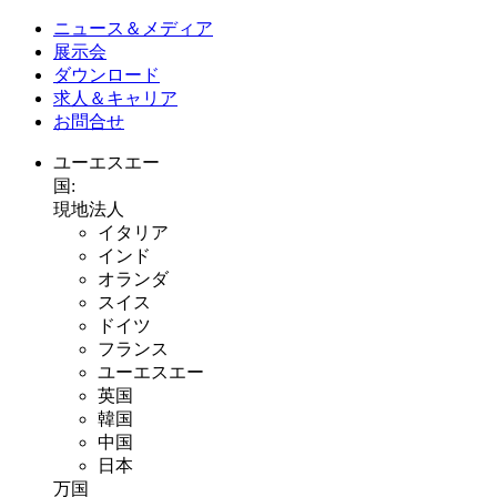
ニュース＆メディア
展示会
ダウンロード
求人＆キャリア
お問合せ
ユーエスエー
国:
現地法人
イタリア
インド
オランダ
スイス
ドイツ
フランス
ユーエスエー
英国
韓国
中国
日本
万国