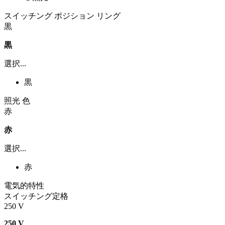
スイッチング ポジション リング
黒
黒
選択...
黒
照光 色
赤
赤
選択...
赤
電気的特性
スイッチング定格
250 V
250 V