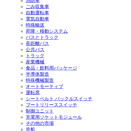
消防車
ごみ収集車
自動運転車
電気自動車
特殊輸送
昇降・移動システム
バスとトラック
長距離バス
公共バス
トラック
産業機械
食品・飲料用パッケージ
半導体製造
特殊機械製造
オートモーティブ
運転席
シートベルト バックルスイッチ
ブートリリーススイッチ
制御ユニット
充電用ソケットモジュール
その他の市場
造船