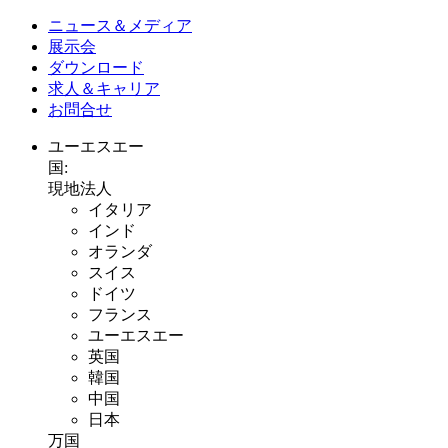
ニュース＆メディア
展示会
ダウンロード
求人＆キャリア
お問合せ
ユーエスエー
国:
現地法人
イタリア
インド
オランダ
スイス
ドイツ
フランス
ユーエスエー
英国
韓国
中国
日本
万国