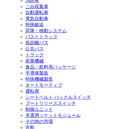
消防車
ごみ収集車
自動運転車
電気自動車
特殊輸送
昇降・移動システム
バスとトラック
長距離バス
公共バス
トラック
産業機械
食品・飲料用パッケージ
半導体製造
特殊機械製造
オートモーティブ
運転席
シートベルト バックルスイッチ
ブートリリーススイッチ
制御ユニット
充電用ソケットモジュール
その他の市場
造船