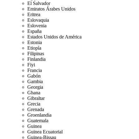
El Salvador
Emiratos Árabes Unidos
Eritrea
Eslovaquia
Eslovenia
España
Estados Unidos de América
Estonia
Etiopía
Filipinas
Finlandia
Fiyi
Francia
Gabón
Gambia
Georgia
Ghana
Gibraltar
Grecia
Grenada
Groenlandia
Guatemala
Guinea
Guinea Ecuatorial
Guinea-Bissau