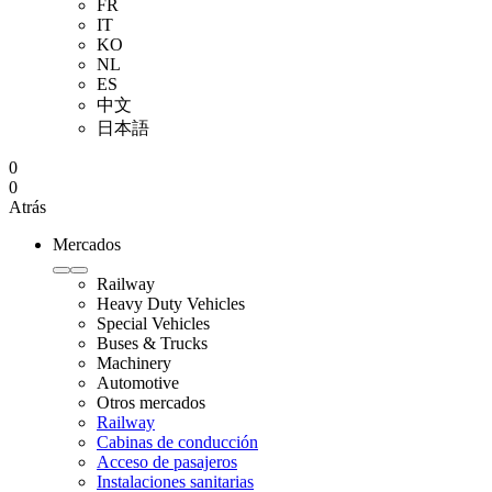
FR
IT
KO
NL
ES
中文
日本語
0
0
Atrás
Mercados
Railway
Heavy Duty Vehicles
Special Vehicles
Buses & Trucks
Machinery
Automotive
Otros mercados
Railway
Cabinas de conducción
Acceso de pasajeros
Instalaciones sanitarias