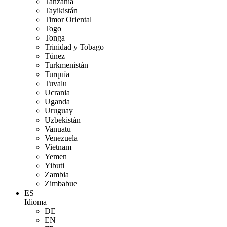
Tanzania
Tayikistán
Timor Oriental
Togo
Tonga
Trinidad y Tobago
Túnez
Turkmenistán
Turquía
Tuvalu
Ucrania
Uganda
Uruguay
Uzbekistán
Vanuatu
Venezuela
Vietnam
Yemen
Yibuti
Zambia
Zimbabue
ES
Idioma
DE
EN