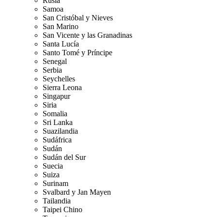
Rusia
Samoa
San Cristóbal y Nieves
San Marino
San Vicente y las Granadinas
Santa Lucía
Santo Tomé y Príncipe
Senegal
Serbia
Seychelles
Sierra Leona
Singapur
Siria
Somalia
Sri Lanka
Suazilandia
Sudáfrica
Sudán
Sudán del Sur
Suecia
Suiza
Surinam
Svalbard y Jan Mayen
Tailandia
Taipei Chino