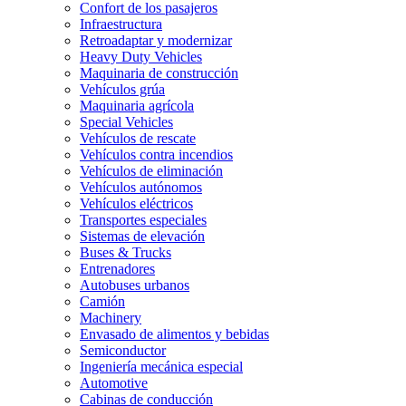
Confort de los pasajeros
Infraestructura
Retroadaptar y modernizar
Heavy Duty Vehicles
Maquinaria de construcción
Vehículos grúa
Maquinaria agrícola
Special Vehicles
Vehículos de rescate
Vehículos contra incendios
Vehículos de eliminación
Vehículos autónomos
Vehículos eléctricos
Transportes especiales
Sistemas de elevación
Buses & Trucks
Entrenadores
Autobuses urbanos
Camión
Machinery
Envasado de alimentos y bebidas
Semiconductor
Ingeniería mecánica especial
Automotive
Cabinas de conducción