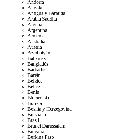
Andorra
Angola
Antigua y Barbuda
Arabia Saudita
Argelia
Argentina
Armenia
Australia
Austria
Azerbaiyán
Bahamas
Bangladés
Barbados
Baréin
Bélgica
Belice
Benín
Bielorrusia
Bolivia
Bosnia y Herzegovina
Botsuana
Brasil
Brunei Darussalam
Bulgaria
Burkina Faso