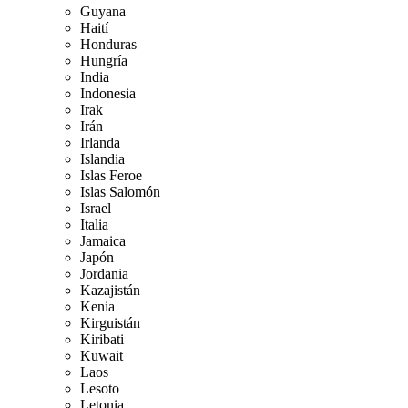
Guyana
Haití
Honduras
Hungría
India
Indonesia
Irak
Irán
Irlanda
Islandia
Islas Feroe
Islas Salomón
Israel
Italia
Jamaica
Japón
Jordania
Kazajistán
Kenia
Kirguistán
Kiribati
Kuwait
Laos
Lesoto
Letonia