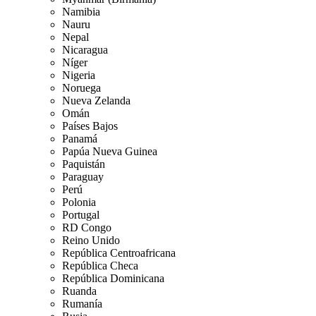
Namibia
Nauru
Nepal
Nicaragua
Níger
Nigeria
Noruega
Nueva Zelanda
Omán
Países Bajos
Panamá
Papúa Nueva Guinea
Paquistán
Paraguay
Perú
Polonia
Portugal
RD Congo
Reino Unido
República Centroafricana
República Checa
República Dominicana
Ruanda
Rumanía