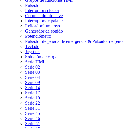
Grupos de funciones HMI
Pulsador
Interruptor selector
Conmutador de llave
Interruptor de palanca
Indicador luminoso
Generador de sonido
Potenciómetro
Pulsador de parada de emergencia & Pulsador de paro
Teclado
Joystick
Solución de carga
Serie HMI
Serie 02
Serie 03
Serie 04
Serie 09
Serie 14
Serie 17
Serie 19
Serie 22
Serie 31
Serie 45
Serie 46
Serie 51