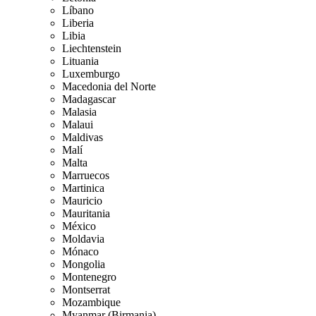
Líbano
Liberia
Libia
Liechtenstein
Lituania
Luxemburgo
Macedonia del Norte
Madagascar
Malasia
Malaui
Maldivas
Malí
Malta
Marruecos
Martinica
Mauricio
Mauritania
México
Moldavia
Mónaco
Mongolia
Montenegro
Montserrat
Mozambique
Myanmar (Birmania)