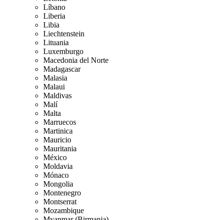
Líbano
Liberia
Libia
Liechtenstein
Lituania
Luxemburgo
Macedonia del Norte
Madagascar
Malasia
Malaui
Maldivas
Malí
Malta
Marruecos
Martinica
Mauricio
Mauritania
México
Moldavia
Mónaco
Mongolia
Montenegro
Montserrat
Mozambique
Myanmar (Birmania)