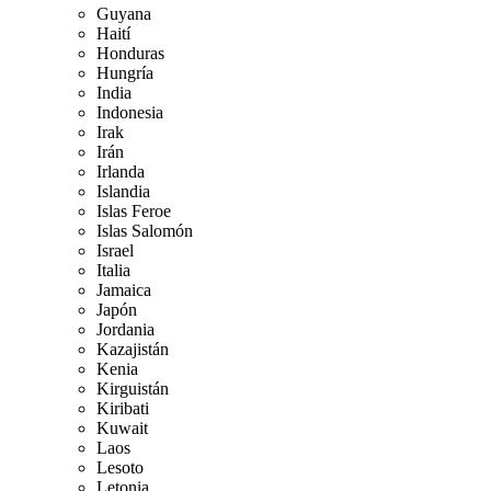
Guyana
Haití
Honduras
Hungría
India
Indonesia
Irak
Irán
Irlanda
Islandia
Islas Feroe
Islas Salomón
Israel
Italia
Jamaica
Japón
Jordania
Kazajistán
Kenia
Kirguistán
Kiribati
Kuwait
Laos
Lesoto
Letonia