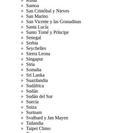
Rusia
Samoa
San Cristóbal y Nieves
San Marino
San Vicente y las Granadinas
Santa Lucía
Santo Tomé y Príncipe
Senegal
Serbia
Seychelles
Sierra Leona
Singapur
Siria
Somalia
Sri Lanka
Suazilandia
Sudáfrica
Sudán
Sudán del Sur
Suecia
Suiza
Surinam
Svalbard y Jan Mayen
Tailandia
Taipei Chino