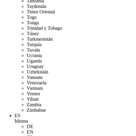
Tanzania
Tayikistán
Timor Oriental
Togo
Tonga
Trinidad y Tobago
Túnez
Turkmenistán
Turquía
Tuvalu
Ucrania
Uganda
Uruguay
Uzbekistán
Vanuatu
Venezuela
Vietnam
Yemen
Yibuti
Zambia
Zimbabue
ES
Idioma
DE
EN