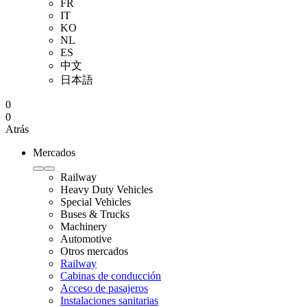
FR
IT
KO
NL
ES
中文
日本語
0
0
Atrás
Mercados
Railway
Heavy Duty Vehicles
Special Vehicles
Buses & Trucks
Machinery
Automotive
Otros mercados
Railway
Cabinas de conducción
Acceso de pasajeros
Instalaciones sanitarias