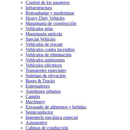
Confort de los pasajeros
Infraestructura
Retroadaptar y modernizar
Heavy Duty Vehicles
Maquinaria de construcción
Vehículos grúa
Maquinaria agrícola
Special Vehicles
Vehículos de rescate
Vehículos contra incendios
Vehículos de eliminación
Vehículos autónomos
Vehículos eléctricos
Transportes especiales
Sistemas de elevación
Buses & Trucks
Entrenadores
Autobuses urbanos
Camión
Machinery
Envasado de alimentos y bebidas
Semiconductor
Ingeniería mecánica especial
Automotive
Cabinas de conducción