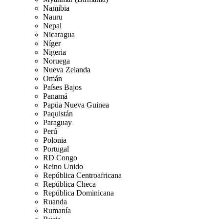
Namibia
Nauru
Nepal
Nicaragua
Níger
Nigeria
Noruega
Nueva Zelanda
Omán
Países Bajos
Panamá
Papúa Nueva Guinea
Paquistán
Paraguay
Perú
Polonia
Portugal
RD Congo
Reino Unido
República Centroafricana
República Checa
República Dominicana
Ruanda
Rumanía