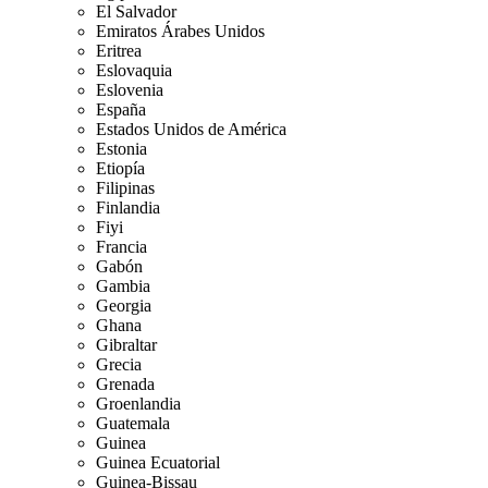
El Salvador
Emiratos Árabes Unidos
Eritrea
Eslovaquia
Eslovenia
España
Estados Unidos de América
Estonia
Etiopía
Filipinas
Finlandia
Fiyi
Francia
Gabón
Gambia
Georgia
Ghana
Gibraltar
Grecia
Grenada
Groenlandia
Guatemala
Guinea
Guinea Ecuatorial
Guinea-Bissau