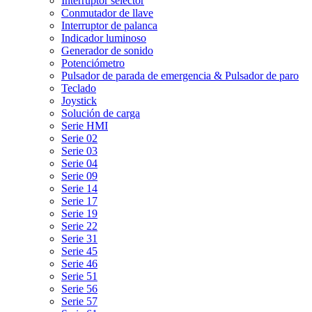
Interruptor selector
Conmutador de llave
Interruptor de palanca
Indicador luminoso
Generador de sonido
Potenciómetro
Pulsador de parada de emergencia & Pulsador de paro
Teclado
Joystick
Solución de carga
Serie HMI
Serie 02
Serie 03
Serie 04
Serie 09
Serie 14
Serie 17
Serie 19
Serie 22
Serie 31
Serie 45
Serie 46
Serie 51
Serie 56
Serie 57