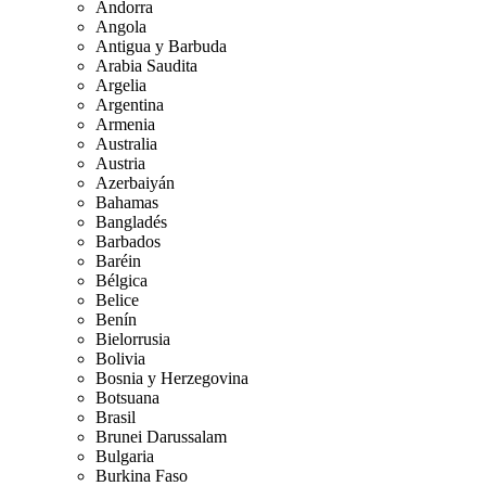
Andorra
Angola
Antigua y Barbuda
Arabia Saudita
Argelia
Argentina
Armenia
Australia
Austria
Azerbaiyán
Bahamas
Bangladés
Barbados
Baréin
Bélgica
Belice
Benín
Bielorrusia
Bolivia
Bosnia y Herzegovina
Botsuana
Brasil
Brunei Darussalam
Bulgaria
Burkina Faso