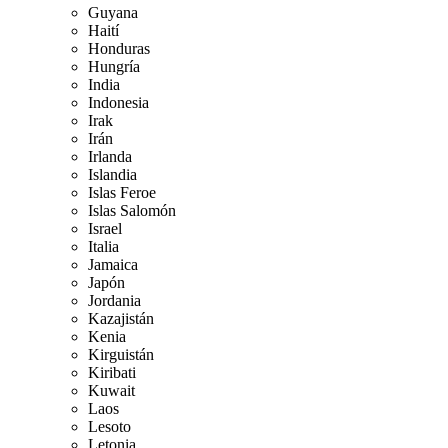
Guyana
Haití
Honduras
Hungría
India
Indonesia
Irak
Irán
Irlanda
Islandia
Islas Feroe
Islas Salomón
Israel
Italia
Jamaica
Japón
Jordania
Kazajistán
Kenia
Kirguistán
Kiribati
Kuwait
Laos
Lesoto
Letonia