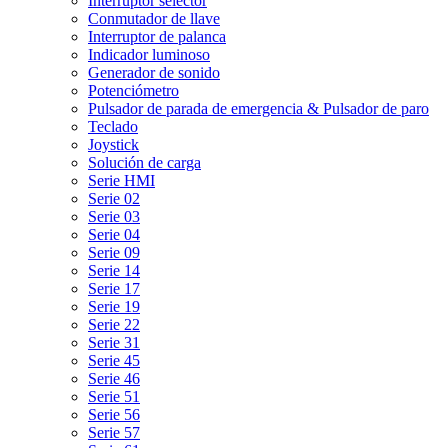
Interruptor selector
Conmutador de llave
Interruptor de palanca
Indicador luminoso
Generador de sonido
Potenciómetro
Pulsador de parada de emergencia & Pulsador de paro
Teclado
Joystick
Solución de carga
Serie HMI
Serie 02
Serie 03
Serie 04
Serie 09
Serie 14
Serie 17
Serie 19
Serie 22
Serie 31
Serie 45
Serie 46
Serie 51
Serie 56
Serie 57