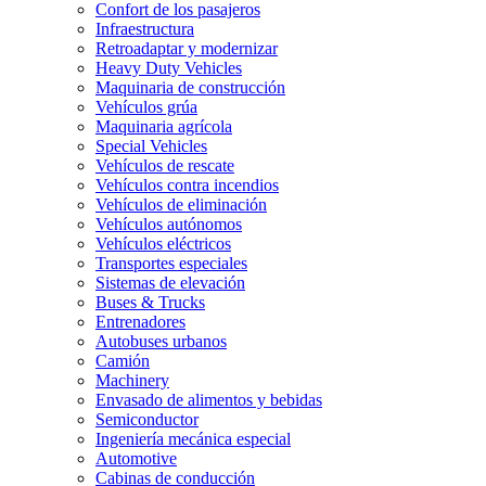
Confort de los pasajeros
Infraestructura
Retroadaptar y modernizar
Heavy Duty Vehicles
Maquinaria de construcción
Vehículos grúa
Maquinaria agrícola
Special Vehicles
Vehículos de rescate
Vehículos contra incendios
Vehículos de eliminación
Vehículos autónomos
Vehículos eléctricos
Transportes especiales
Sistemas de elevación
Buses & Trucks
Entrenadores
Autobuses urbanos
Camión
Machinery
Envasado de alimentos y bebidas
Semiconductor
Ingeniería mecánica especial
Automotive
Cabinas de conducción