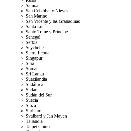
Rusia
Samoa
San Cristóbal y Nieves
San Marino
San Vicente y las Granadinas
Santa Lucía
Santo Tomé y Príncipe
Senegal
Serbia
Seychelles
Sierra Leona
Singapur
Siria
Somalia
Sri Lanka
Suazilandia
Sudáfrica
Sudán
Sudán del Sur
Suecia
Suiza
Surinam
Svalbard y Jan Mayen
Tailandia
Taipei Chino