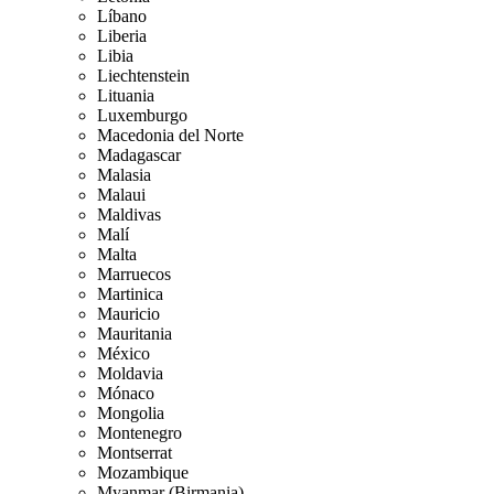
Líbano
Liberia
Libia
Liechtenstein
Lituania
Luxemburgo
Macedonia del Norte
Madagascar
Malasia
Malaui
Maldivas
Malí
Malta
Marruecos
Martinica
Mauricio
Mauritania
México
Moldavia
Mónaco
Mongolia
Montenegro
Montserrat
Mozambique
Myanmar (Birmania)