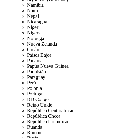
Namibia
Nauru
Nepal
Nicaragua
Níger
Nigeria
Noruega
Nueva Zelanda
Omán
Países Bajos
Panamá
Papúa Nueva Guinea
Paquistán
Paraguay
Perú
Polonia
Portugal
RD Congo
Reino Unido
República Centroafricana
República Checa
República Dominicana
Ruanda
Rumanía