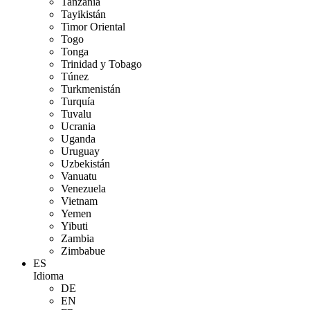
Tanzania
Tayikistán
Timor Oriental
Togo
Tonga
Trinidad y Tobago
Túnez
Turkmenistán
Turquía
Tuvalu
Ucrania
Uganda
Uruguay
Uzbekistán
Vanuatu
Venezuela
Vietnam
Yemen
Yibuti
Zambia
Zimbabue
ES
Idioma
DE
EN