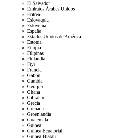
El Salvador
Emiratos Árabes Unidos
Eritrea
Eslovaquia
Eslovenia
España
Estados Unidos de América
Estonia
Etiopía
Filipinas
Finlandia
Fiyi
Francia
Gabón
Gambia
Georgia
Ghana
Gibraltar
Grecia
Grenada
Groenlandia
Guatemala
Guinea
Guinea Ecuatorial
Guinea-Bissau