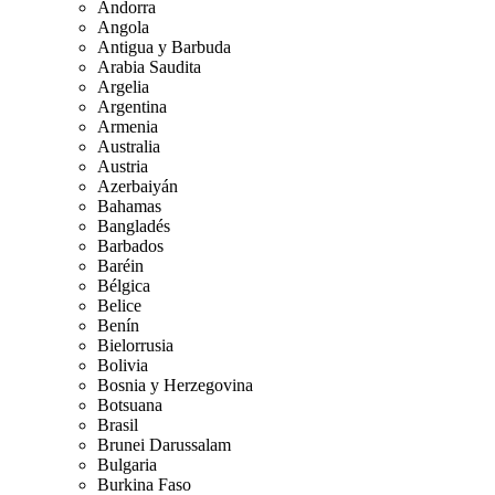
Andorra
Angola
Antigua y Barbuda
Arabia Saudita
Argelia
Argentina
Armenia
Australia
Austria
Azerbaiyán
Bahamas
Bangladés
Barbados
Baréin
Bélgica
Belice
Benín
Bielorrusia
Bolivia
Bosnia y Herzegovina
Botsuana
Brasil
Brunei Darussalam
Bulgaria
Burkina Faso