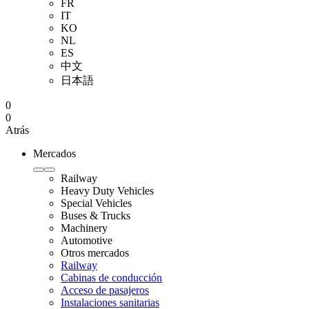
FR
IT
KO
NL
ES
中文
日本語
0
0
Atrás
Mercados
Railway
Heavy Duty Vehicles
Special Vehicles
Buses & Trucks
Machinery
Automotive
Otros mercados
Railway
Cabinas de conducción
Acceso de pasajeros
Instalaciones sanitarias