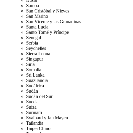
Rusia
Samoa
San Cristóbal y Nieves
San Marino
San Vicente y las Granadinas
Santa Lucía
Santo Tomé y Príncipe
Senegal
Serbia
Seychelles
Sierra Leona
Singapur
Siria
Somalia
Sri Lanka
Suazilandia
Sudáfrica
Sudán
Sudán del Sur
Suecia
Suiza
Surinam
Svalbard y Jan Mayen
Tailandia
Taipei Chino