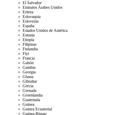
El Salvador
Emiratos Árabes Unidos
Eritrea
Eslovaquia
Eslovenia
España
Estados Unidos de América
Estonia
Etiopía
Filipinas
Finlandia
Fiyi
Francia
Gabón
Gambia
Georgia
Ghana
Gibraltar
Grecia
Grenada
Groenlandia
Guatemala
Guinea
Guinea Ecuatorial
Guinea-Bissau