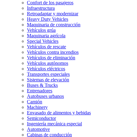
Confort de los pasajeros
Infraestructura
Retroadaptar y modernizar
Heavy Duty Vehicles
Maquinaria de construcción
Vehículos grúa
Maquinaria agrícola
Special Vehicles
Vehículos de rescate
Vehículos contra incendios
Vehículos de eliminación
Vehículos autónomos
Vehículos eléctricos
Transportes especiales
Sistemas de elevación
Buses & Trucks
Entrenadores
Autobuses urbanos
Camión
Machinery
Envasado de alimentos y bebidas
Semiconductor
Ingeniería mecánica especial
Automotive
Cabinas de conducción