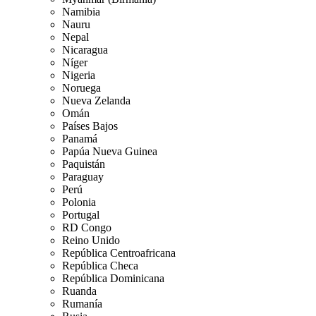
Namibia
Nauru
Nepal
Nicaragua
Níger
Nigeria
Noruega
Nueva Zelanda
Omán
Países Bajos
Panamá
Papúa Nueva Guinea
Paquistán
Paraguay
Perú
Polonia
Portugal
RD Congo
Reino Unido
República Centroafricana
República Checa
República Dominicana
Ruanda
Rumanía