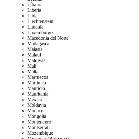
Líbano
Liberia
Libia
Liechtenstein
Lituania
Luxemburgo
Macedonia del Norte
Madagascar
Malasia
Malaui
Maldivas
Malí
Malta
Marruecos
Martinica
Mauricio
Mauritania
México
Moldavia
Mónaco
Mongolia
Montenegro
Montserrat
Mozambique
Myanmar (Birmania)