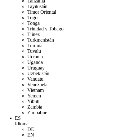
Tanzania
Tayikistán
Timor Oriental
Togo
Tonga
Trinidad y Tobago
Túnez
Turkmenistán
Turquía
Tuvalu
Ucrania
Uganda
Uruguay
Uzbekistán
Vanuatu
Venezuela
Vietnam
Yemen
Yibuti
Zambia
Zimbabue
ES
Idioma
DE
EN