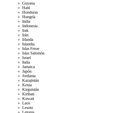
Guyana
Haití
Honduras
Hungría
India
Indonesia
Irak
Irán
Irlanda
Islandia
Islas Feroe
Islas Salomón
Israel
Italia
Jamaica
Japón
Jordania
Kazajistán
Kenia
Kirguistán
Kiribati
Kuwait
Laos
Lesoto
Letonia