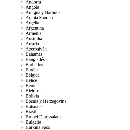
Andorra
Angola
Antigua y Barbuda
Arabia Saudita
Argelia
Argentina
Armenia
Australia
Austria
Azerbaiyán
Bahamas
Bangladés
Barbados
Baréin
Bélgica
Belice
Benín
Bielorrusia
Bolivia
Bosnia y Herzegovina
Botsuana
Brasil
Brunei Darussalam
Bulgaria
Burkina Faso