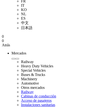
FR
IT
KO
NL
ES
中文
日本語
0
0
Atrás
Mercados
Railway
Heavy Duty Vehicles
Special Vehicles
Buses & Trucks
Machinery
Automotive
Otros mercados
Railway
Cabinas de conducción
Acceso de pasajeros
Instalaciones sanitarias