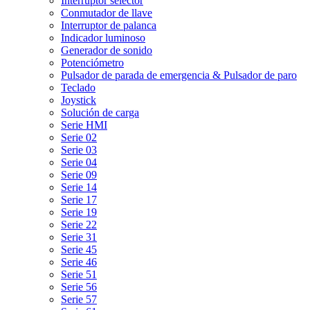
Interruptor selector
Conmutador de llave
Interruptor de palanca
Indicador luminoso
Generador de sonido
Potenciómetro
Pulsador de parada de emergencia & Pulsador de paro
Teclado
Joystick
Solución de carga
Serie HMI
Serie 02
Serie 03
Serie 04
Serie 09
Serie 14
Serie 17
Serie 19
Serie 22
Serie 31
Serie 45
Serie 46
Serie 51
Serie 56
Serie 57