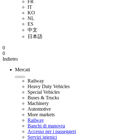
FR
IT
KO
NL
ES
中文
日本語
0
0
Indietro
Mercati
Railway
Heavy Duty Vehicles
Special Vehicles
Buses & Trucks
Machinery
Automotive
More markets
Railway
Banchi di manovra
Accesso per i passeggeri
Servizi igienici