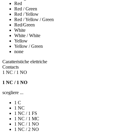
Red
Red / Green
Red / Yellow
Red / Yellow / Green
Red/Green
White
White / White
Yellow
Yellow / Green
none
Caratteristiche elettriche
Contacts
1 NC / 1 NO
1 NC / 1 NO
scegliere ...
1 C
1 NC
1 NC / 1 FS
1 NC / 1 MC
1 NC / 1 NO
1 NC / 2 NO