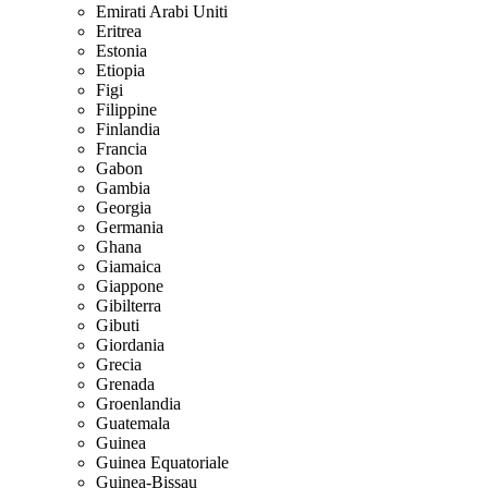
Emirati Arabi Uniti
Eritrea
Estonia
Etiopia
Figi
Filippine
Finlandia
Francia
Gabon
Gambia
Georgia
Germania
Ghana
Giamaica
Giappone
Gibilterra
Gibuti
Giordania
Grecia
Grenada
Groenlandia
Guatemala
Guinea
Guinea Equatoriale
Guinea-Bissau