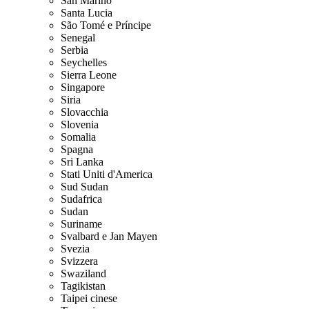
San Marino
Santa Lucia
São Tomé e Príncipe
Senegal
Serbia
Seychelles
Sierra Leone
Singapore
Siria
Slovacchia
Slovenia
Somalia
Spagna
Sri Lanka
Stati Uniti d'America
Sud Sudan
Sudafrica
Sudan
Suriname
Svalbard e Jan Mayen
Svezia
Svizzera
Swaziland
Tagikistan
Taipei cinese