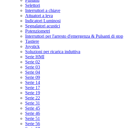
Pulsanti
Selettori
Interruttori a chiave
Attuatori a leva
Indicatori Luminosi
Segnalatori acustici
Potenziometri
Interruttori per l'arresto d'emergenza & Pulsanti di stop
Tastiere
Joystick
Soluzioni per ricarica induttiva
Serie HMI
Serie 02
Serie 03
Serie 04
Serie 09
Serie 14
Serie 17
Serie 19
Serie 22
Serie 31
Serie 45
Serie 46
Serie 51
Serie 56