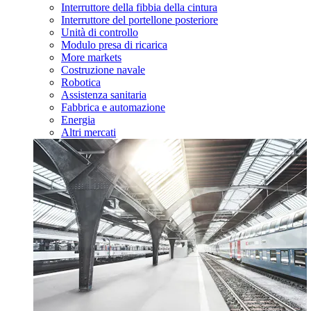
Interruttore della fibbia della cintura
Interruttore del portellone posteriore
Unità di controllo
Modulo presa di ricarica
More markets
Costruzione navale
Robotica
Assistenza sanitaria
Fabbrica e automazione
Energia
Altri mercati