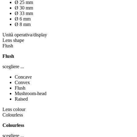
Ø 25 mm
Ø 30 mm
Ø 33 mm
Ø 6 mm
Ø 8 mm
Unità operativa/display
Lens shape
Flush
Flush
scegliere ...
Concave
Convex
Flush
Mushroom-head
Raised
Lens colour
Colourless
Colourless
scegliere ...