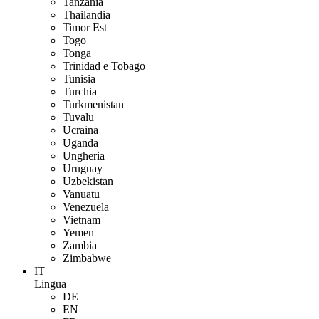
Tanzania
Thailandia
Timor Est
Togo
Tonga
Trinidad e Tobago
Tunisia
Turchia
Turkmenistan
Tuvalu
Ucraina
Uganda
Ungheria
Uruguay
Uzbekistan
Vanuatu
Venezuela
Vietnam
Yemen
Zambia
Zimbabwe
IT
Lingua
DE
EN