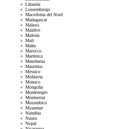
Lituania
Lussemburgo
Macedonia del Nord
Madagascar
Malawi
Maldive
Malesia
Mali
Malta
Marocco
Martinica
Mauritania
Mauritius
Messico
Moldavia
Monaco
Mongolia
Montenegro
Montserrat
Mozambico
Myanmar
Namibia
Nauru
Nepal
Nicaragua