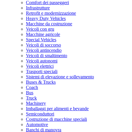
Comfort dei passeggeri
Infrastrutture
Retrofit e modernizzazione
Heavy Duty Vehicles
Macchine da costruzione
Veicoli con gru
Macchine agricole
Special Vehicles
Veicoli di soccorso
Veicoli antincendio
Veicoli di smaltimento
Veicoli autonomi
Veicoli elettrici
Trasporti speciali
Sistemi di elevazione e sollevamento
Buses & Trucks
Coach
Bus
Truck
Machinery
Imballaggi per alimenti e bevande
Semiconduttori
Costruzione di macchine speciali
Automotive
Banchi di manovra