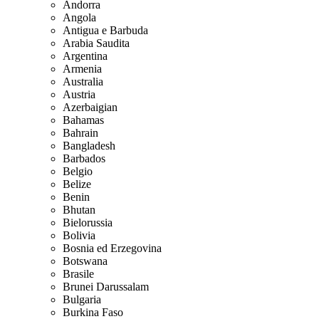
Andorra
Angola
Antigua e Barbuda
Arabia Saudita
Argentina
Armenia
Australia
Austria
Azerbaigian
Bahamas
Bahrain
Bangladesh
Barbados
Belgio
Belize
Benin
Bhutan
Bielorussia
Bolivia
Bosnia ed Erzegovina
Botswana
Brasile
Brunei Darussalam
Bulgaria
Burkina Faso