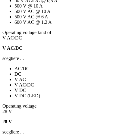
50 V AC/DC @ 0,3 A
500 V @ 10 A
500 V AC @ 10 A
500 V AC @ 6 A
600 V AC @ 1,2 A
Operating voltage kind of
V AC/DC
V AC/DC
scegliere ...
AC/DC
DC
V AC
V AC/DC
V DC
V DC (LED)
Operating voltage
28 V
28 V
scegliere ...