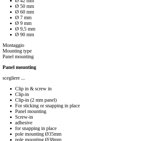
Ø 42 mm
Ø 50 mm
Ø 60 mm
Ø 7 mm
Ø 9 mm
Ø 9,5 mm
Ø 90 mm
Montaggio
Mounting type
Panel mounting
Panel mounting
scegliere ...
Clip in & screw in
Clip-in
Clip-in (2 mm panel)
For sticking or snapping in place
Panel mounting
Screw-in
adhesive
for snapping in place
pole mounting Ø35mm
pole mounting Ø38mm