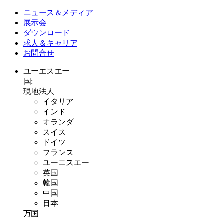
ニュース＆メディア
展示会
ダウンロード
求人＆キャリア
お問合せ
ユーエスエー
国:
現地法人
イタリア
インド
オランダ
スイス
ドイツ
フランス
ユーエスエー
英国
韓国
中国
日本
万国