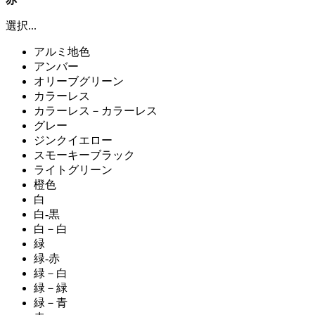
選択...
アルミ地色
アンバー
オリーブグリーン
カラーレス
カラーレス－カラーレス
グレー
ジンクイエロー
スモーキーブラック
ライトグリーン
橙色
白
白-黒
白－白
緑
緑-赤
緑－白
緑－緑
緑－青