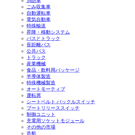
消防車
ごみ収集車
自動運転車
電気自動車
特殊輸送
昇降・移動システム
バスとトラック
長距離バス
公共バス
トラック
産業機械
食品・飲料用パッケージ
半導体製造
特殊機械製造
オートモーティブ
運転席
シートベルト バックルスイッチ
ブートリリーススイッチ
制御ユニット
充電用ソケットモジュール
その他の市場
造船