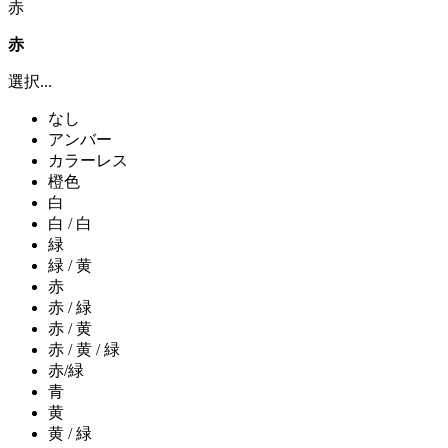
赤
赤
選択...
なし
アンバー
カラーレス
橙色
白
白 / 白
緑
緑 / 黄
赤
赤 / 緑
赤 / 黄
赤 / 黄 / 緑
赤/緑
青
黄
黄 / 緑