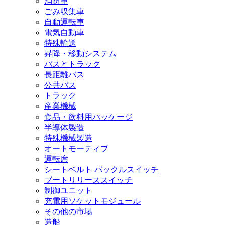
消防車
ごみ収集車
自動運転車
電気自動車
特殊輸送
昇降・移動システム
バスとトラック
長距離バス
公共バス
トラック
産業機械
食品・飲料用パッケージ
半導体製造
特殊機械製造
オートモーティブ
運転席
シートベルト バックルスイッチ
ブートリリーススイッチ
制御ユニット
充電用ソケットモジュール
その他の市場
造船