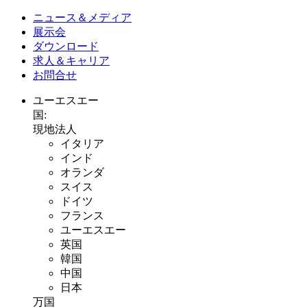
ニュース＆メディア
展示会
ダウンロード
求人＆キャリア
お問合せ
ユーエスエー
国:
現地法人
イタリア
インド
オランダ
スイス
ドイツ
フランス
ユーエスエー
英国
韓国
中国
日本
万国