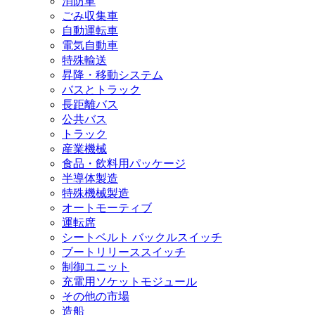
消防車
ごみ収集車
自動運転車
電気自動車
特殊輸送
昇降・移動システム
バスとトラック
長距離バス
公共バス
トラック
産業機械
食品・飲料用パッケージ
半導体製造
特殊機械製造
オートモーティブ
運転席
シートベルト バックルスイッチ
ブートリリーススイッチ
制御ユニット
充電用ソケットモジュール
その他の市場
造船