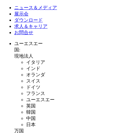
ニュース＆メディア
展示会
ダウンロード
求人＆キャリア
お問合せ
ユーエスエー
国:
現地法人
イタリア
インド
オランダ
スイス
ドイツ
フランス
ユーエスエー
英国
韓国
中国
日本
万国