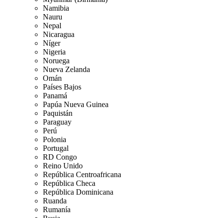
Namibia
Nauru
Nepal
Nicaragua
Níger
Nigeria
Noruega
Nueva Zelanda
Omán
Países Bajos
Panamá
Papúa Nueva Guinea
Paquistán
Paraguay
Perú
Polonia
Portugal
RD Congo
Reino Unido
República Centroafricana
República Checa
República Dominicana
Ruanda
Rumanía