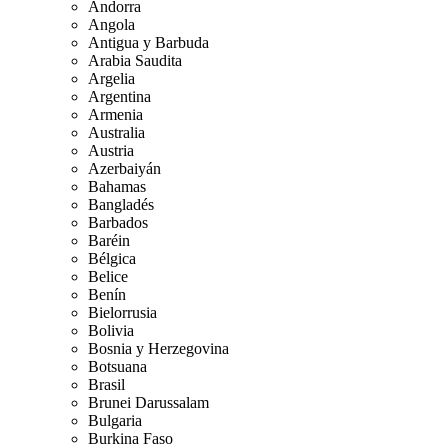
Andorra
Angola
Antigua y Barbuda
Arabia Saudita
Argelia
Argentina
Armenia
Australia
Austria
Azerbaiyán
Bahamas
Bangladés
Barbados
Baréin
Bélgica
Belice
Benín
Bielorrusia
Bolivia
Bosnia y Herzegovina
Botsuana
Brasil
Brunei Darussalam
Bulgaria
Burkina Faso