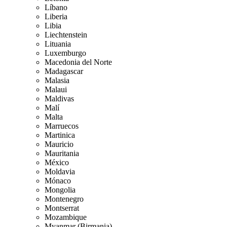
Líbano
Liberia
Libia
Liechtenstein
Lituania
Luxemburgo
Macedonia del Norte
Madagascar
Malasia
Malaui
Maldivas
Malí
Malta
Marruecos
Martinica
Mauricio
Mauritania
México
Moldavia
Mónaco
Mongolia
Montenegro
Montserrat
Mozambique
Myanmar (Birmania)