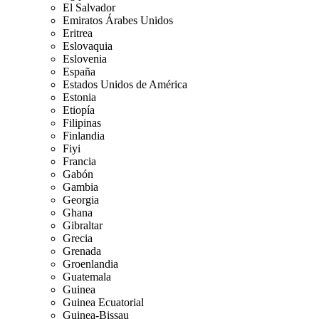
El Salvador
Emiratos Árabes Unidos
Eritrea
Eslovaquia
Eslovenia
España
Estados Unidos de América
Estonia
Etiopía
Filipinas
Finlandia
Fiyi
Francia
Gabón
Gambia
Georgia
Ghana
Gibraltar
Grecia
Grenada
Groenlandia
Guatemala
Guinea
Guinea Ecuatorial
Guinea-Bissau