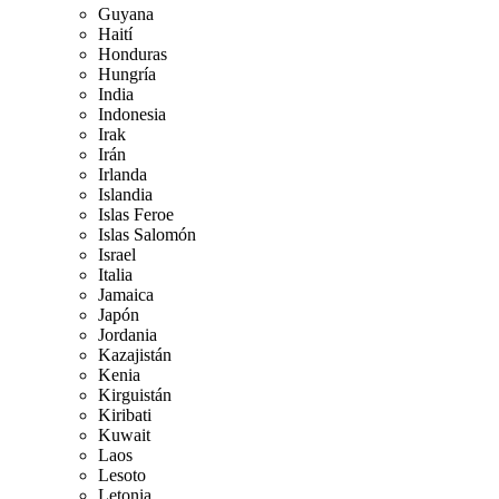
Guyana
Haití
Honduras
Hungría
India
Indonesia
Irak
Irán
Irlanda
Islandia
Islas Feroe
Islas Salomón
Israel
Italia
Jamaica
Japón
Jordania
Kazajistán
Kenia
Kirguistán
Kiribati
Kuwait
Laos
Lesoto
Letonia