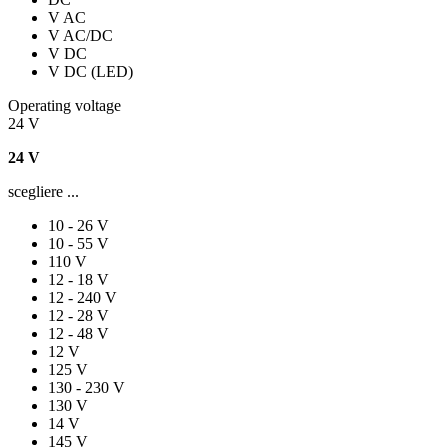
V AC
V AC/DC
V DC
V DC (LED)
Operating voltage
24 V
24 V
scegliere ...
10 - 26 V
10 - 55 V
110 V
12 - 18 V
12 - 240 V
12 - 28 V
12 - 48 V
12 V
125 V
130 - 230 V
130 V
14 V
145 V