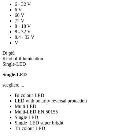
6 - 32 V
6 V
60 V
72 V
8 - 18 V
8 - 32 V
8.4 - 32 V
V
Di più
Kind of iIllumination
Single-LED
Single-LED
scegliere ...
Bi-colour-LED
LED with polarity reversal protection
Multi-LED
Multi-LED EN 50155
Single-LED
Single_LED super bright
Tri-colour-LED