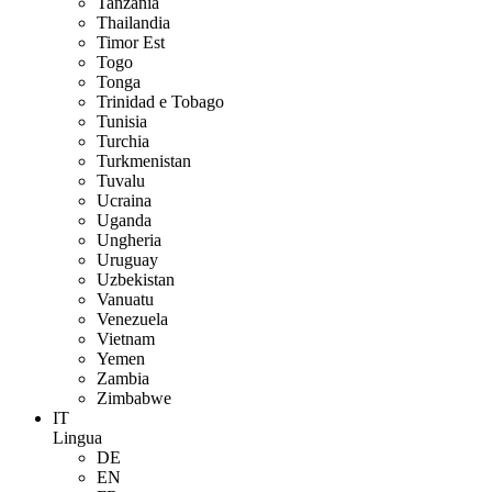
Tanzania
Thailandia
Timor Est
Togo
Tonga
Trinidad e Tobago
Tunisia
Turchia
Turkmenistan
Tuvalu
Ucraina
Uganda
Ungheria
Uruguay
Uzbekistan
Vanuatu
Venezuela
Vietnam
Yemen
Zambia
Zimbabwe
IT
Lingua
DE
EN