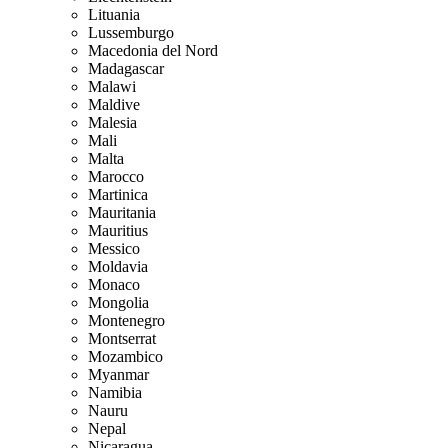
Lituania
Lussemburgo
Macedonia del Nord
Madagascar
Malawi
Maldive
Malesia
Mali
Malta
Marocco
Martinica
Mauritania
Mauritius
Messico
Moldavia
Monaco
Mongolia
Montenegro
Montserrat
Mozambico
Myanmar
Namibia
Nauru
Nepal
Nicaragua