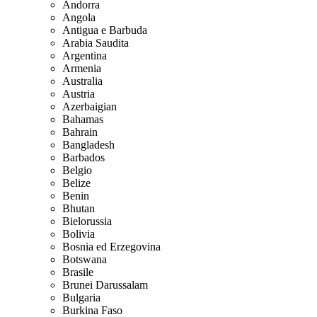
Andorra
Angola
Antigua e Barbuda
Arabia Saudita
Argentina
Armenia
Australia
Austria
Azerbaigian
Bahamas
Bahrain
Bangladesh
Barbados
Belgio
Belize
Benin
Bhutan
Bielorussia
Bolivia
Bosnia ed Erzegovina
Botswana
Brasile
Brunei Darussalam
Bulgaria
Burkina Faso