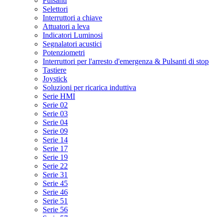
Pulsanti
Selettori
Interruttori a chiave
Attuatori a leva
Indicatori Luminosi
Segnalatori acustici
Potenziometri
Interruttori per l'arresto d'emergenza & Pulsanti di stop
Tastiere
Joystick
Soluzioni per ricarica induttiva
Serie HMI
Serie 02
Serie 03
Serie 04
Serie 09
Serie 14
Serie 17
Serie 19
Serie 22
Serie 31
Serie 45
Serie 46
Serie 51
Serie 56