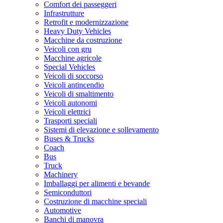
Comfort dei passeggeri
Infrastrutture
Retrofit e modernizzazione
Heavy Duty Vehicles
Macchine da costruzione
Veicoli con gru
Macchine agricole
Special Vehicles
Veicoli di soccorso
Veicoli antincendio
Veicoli di smaltimento
Veicoli autonomi
Veicoli elettrici
Trasporti speciali
Sistemi di elevazione e sollevamento
Buses & Trucks
Coach
Bus
Truck
Machinery
Imballaggi per alimenti e bevande
Semiconduttori
Costruzione di macchine speciali
Automotive
Banchi di manovra