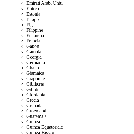
Emirati Arabi Uniti
Eritrea
Estonia
Etiopia
Figi
Filippine
Finlandia
Francia
Gabon
Gambia
Georgia
Germania
Ghana
Giamaica
Giappone
Gibilterra
Gibuti
Giordania
Grecia
Grenada
Groenlandia
Guatemala
Guinea
Guinea Equatoriale
Guinea-Bissau