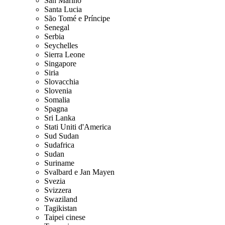
San Marino
Santa Lucia
São Tomé e Príncipe
Senegal
Serbia
Seychelles
Sierra Leone
Singapore
Siria
Slovacchia
Slovenia
Somalia
Spagna
Sri Lanka
Stati Uniti d'America
Sud Sudan
Sudafrica
Sudan
Suriname
Svalbard e Jan Mayen
Svezia
Svizzera
Swaziland
Tagikistan
Taipei cinese