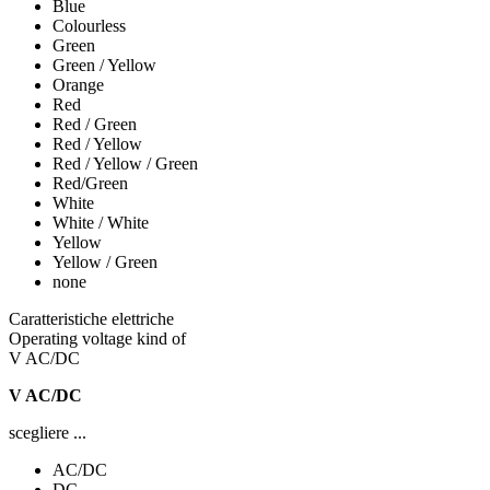
Blue
Colourless
Green
Green / Yellow
Orange
Red
Red / Green
Red / Yellow
Red / Yellow / Green
Red/Green
White
White / White
Yellow
Yellow / Green
none
Caratteristiche elettriche
Operating voltage kind of
V AC/DC
V AC/DC
scegliere ...
AC/DC
DC