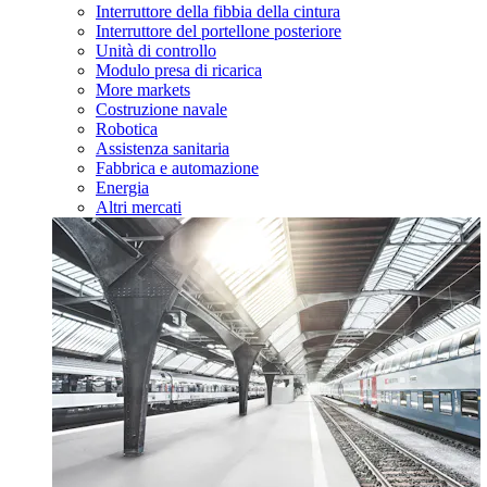
Interruttore della fibbia della cintura
Interruttore del portellone posteriore
Unità di controllo
Modulo presa di ricarica
More markets
Costruzione navale
Robotica
Assistenza sanitaria
Fabbrica e automazione
Energia
Altri mercati