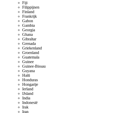
Fiji
Filippijnen
Finland
Frankrijk
Gabon
Gambia
Georgia
Ghana
Gibraltar
Grenada
Griekenland
Groenland
Guatemala
Guinee
Guinee-Bissau
Guyana
Haïti
Honduras
Hongarije
Ierland
IJsland
India
Indonesië
Irak
Iran