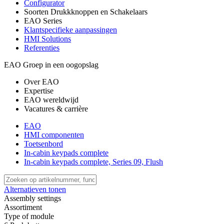
Configurator
Soorten Drukkknoppen en Schakelaars
EAO Series
Klantspecifieke aanpassingen
HMI Solutions
Referenties
EAO Groep in een oogopslag
Over EAO
Expertise
EAO wereldwijd
Vacatures & carrière
EAO
HMI componenten
Toetsenbord
In-cabin keypads complete
In-cabin keypads complete, Series 09, Flush
Alternatieven tonen
Assembly settings
Assortiment
Type of module