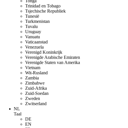
Tonga
Trinidad en Tobago
Tsjechische Republiek
Tunesië
Turkmenistan
Tuvalu
Uruguay
Vanuatu
Vaticaanstad
Venezuela
Verenigd Koninkrijk
Verenigde Arabische Emiraten
Verenigde Staten van Amerika
Vietnam
Wit-Rusland
Zambia
Zimbabwe
Zuid-Afrika
Zuid-Soedan
Zweden
Zwitserland
NL
Taal
DE
EN