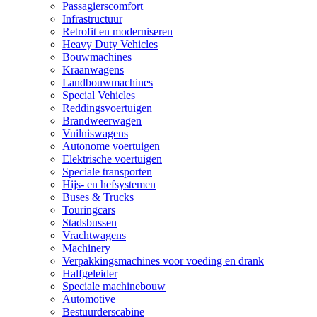
Passagierscomfort
Infrastructuur
Retrofit en moderniseren
Heavy Duty Vehicles
Bouwmachines
Kraanwagens
Landbouwmachines
Special Vehicles
Reddingsvoertuigen
Brandweerwagen
Vuilniswagens
Autonome voertuigen
Elektrische voertuigen
Speciale transporten
Hijs- en hefsystemen
Buses & Trucks
Touringcars
Stadsbussen
Vrachtwagens
Machinery
Verpakkingsmachines voor voeding en drank
Halfgeleider
Speciale machinebouw
Automotive
Bestuurderscabine