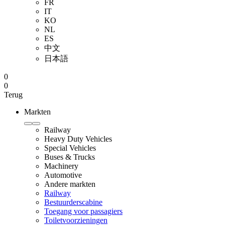
FR
IT
KO
NL
ES
中文
日本語
0
0
Terug
Markten
Railway
Heavy Duty Vehicles
Special Vehicles
Buses & Trucks
Machinery
Automotive
Andere markten
Railway
Bestuurderscabine
Toegang voor passagiers
Toiletvoorzieningen