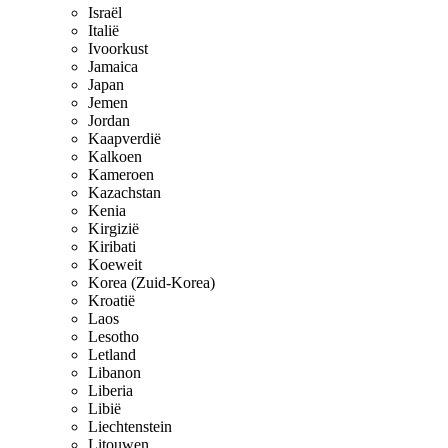
Israël
Italië
Ivoorkust
Jamaica
Japan
Jemen
Jordan
Kaapverdië
Kalkoen
Kameroen
Kazachstan
Kenia
Kirgizië
Kiribati
Koeweit
Korea (Zuid-Korea)
Kroatië
Laos
Lesotho
Letland
Libanon
Liberia
Libië
Liechtenstein
Litouwen