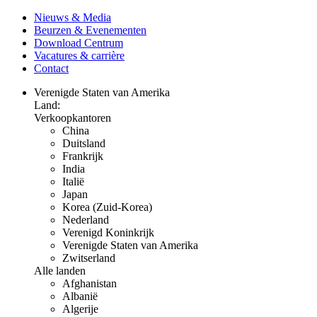
Nieuws & Media
Beurzen & Evenementen
Download Centrum
Vacatures & carrière
Contact
Verenigde Staten van Amerika
Land:
Verkoopkantoren
China
Duitsland
Frankrijk
India
Italië
Japan
Korea (Zuid-Korea)
Nederland
Verenigd Koninkrijk
Verenigde Staten van Amerika
Zwitserland
Alle landen
Afghanistan
Albanië
Algerije