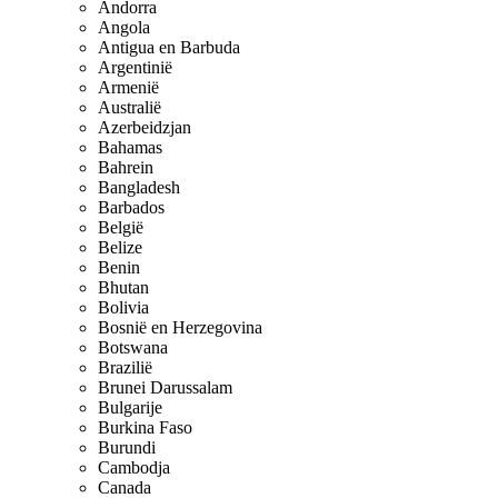
Andorra
Angola
Antigua en Barbuda
Argentinië
Armenië
Australië
Azerbeidzjan
Bahamas
Bahrein
Bangladesh
Barbados
België
Belize
Benin
Bhutan
Bolivia
Bosnië en Herzegovina
Botswana
Brazilië
Brunei Darussalam
Bulgarije
Burkina Faso
Burundi
Cambodja
Canada