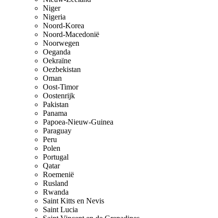
Niger
Nigeria
Noord-Korea
Noord-Macedonië
Noorwegen
Oeganda
Oekraïne
Oezbekistan
Oman
Oost-Timor
Oostenrijk
Pakistan
Panama
Papoea-Nieuw-Guinea
Paraguay
Peru
Polen
Portugal
Qatar
Roemenië
Rusland
Rwanda
Saint Kitts en Nevis
Saint Lucia