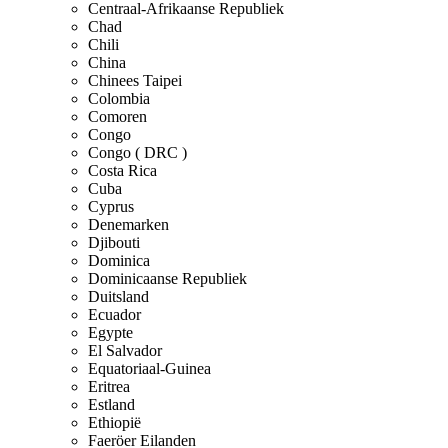
Centraal-Afrikaanse Republiek
Chad
Chili
China
Chinees Taipei
Colombia
Comoren
Congo
Congo ( DRC )
Costa Rica
Cuba
Cyprus
Denemarken
Djibouti
Dominica
Dominicaanse Republiek
Duitsland
Ecuador
Egypte
El Salvador
Equatoriaal-Guinea
Eritrea
Estland
Ethiopië
Faeröer Eilanden