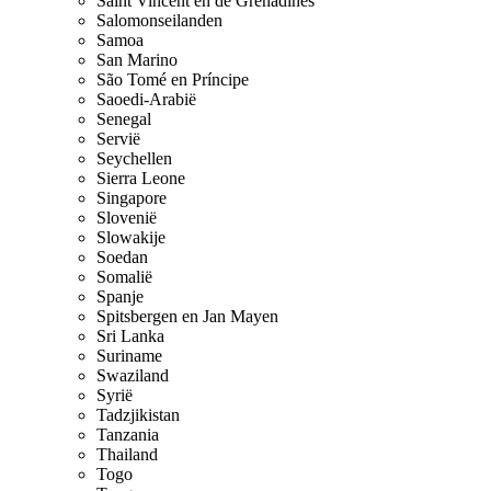
Saint Vincent en de Grenadines
Salomonseilanden
Samoa
San Marino
São Tomé en Príncipe
Saoedi-Arabië
Senegal
Servië
Seychellen
Sierra Leone
Singapore
Slovenië
Slowakije
Soedan
Somalië
Spanje
Spitsbergen en Jan Mayen
Sri Lanka
Suriname
Swaziland
Syrië
Tadzjikistan
Tanzania
Thailand
Togo