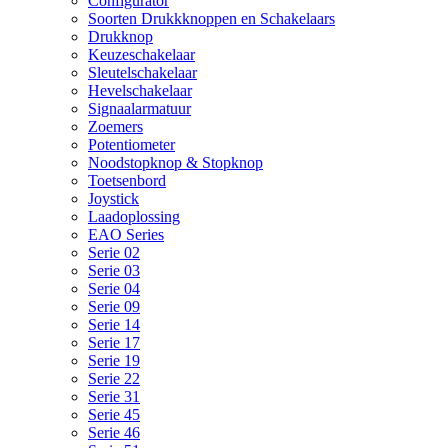
Configurator
Soorten Drukkknoppen en Schakelaars
Drukknop
Keuzeschakelaar
Sleutelschakelaar
Hevelschakelaar
Signaalarmatuur
Zoemers
Potentiometer
Noodstopknop & Stopknop
Toetsenbord
Joystick
Laadoplossing
EAO Series
Serie 02
Serie 03
Serie 04
Serie 09
Serie 14
Serie 17
Serie 19
Serie 22
Serie 31
Serie 45
Serie 46