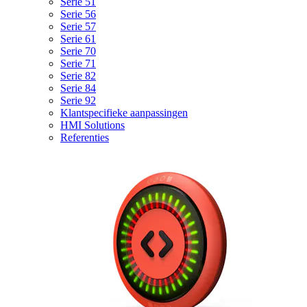
Serie 51
Serie 56
Serie 57
Serie 61
Serie 70
Serie 71
Serie 82
Serie 84
Serie 92
Klantspecifieke aanpassingen
HMI Solutions
Referenties