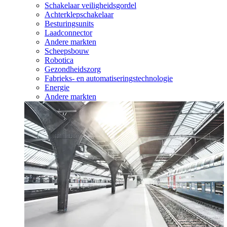
Schakelaar veiligheidsgordel
Achterklepschakelaar
Besturingsunits
Laadconnector
Andere markten
Scheepsbouw
Robotica
Gezondheidszorg
Fabrieks- en automatiseringstechnologie
Energie
Andere markten