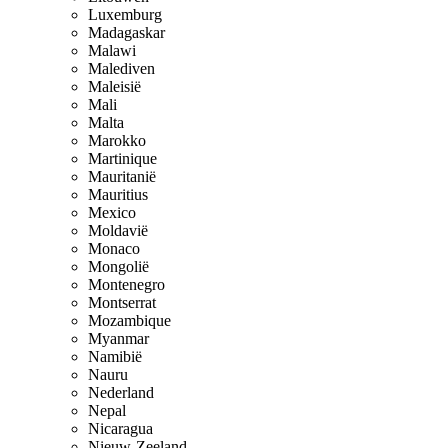
Luxemburg
Madagaskar
Malawi
Malediven
Maleisië
Mali
Malta
Marokko
Martinique
Mauritanië
Mauritius
Mexico
Moldavië
Monaco
Mongolië
Montenegro
Montserrat
Mozambique
Myanmar
Namibië
Nauru
Nederland
Nepal
Nicaragua
Nieuw-Zeeland