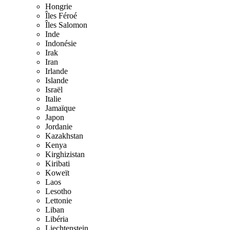
Hongrie
Îles Féroé
Îles Salomon
Inde
Indonésie
Irak
Iran
Irlande
Islande
Israël
Italie
Jamaïque
Japon
Jordanie
Kazakhstan
Kenya
Kirghizistan
Kiribati
Koweït
Laos
Lesotho
Lettonie
Liban
Libéria
Liechtenstein