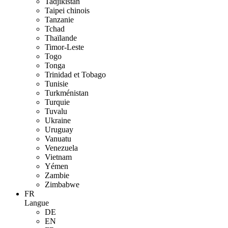
Tadjikistan
Taipei chinois
Tanzanie
Tchad
Thaïlande
Timor-Leste
Togo
Tonga
Trinidad et Tobago
Tunisie
Turkménistan
Turquie
Tuvalu
Ukraine
Uruguay
Vanuatu
Venezuela
Vietnam
Yémen
Zambie
Zimbabwe
FR
Langue
DE
EN