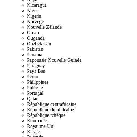
Nicaragua
Niger
Nigeria
Norvège
Nouvelle-Zélande
Oman
Ouganda
Ouzbékistan
Pakistan
Panama
Papouasie-Nouvelle-Guinée
Paraguay
Pays-Bas
Pérou
Philippines
Pologne
Portugal
Qatar
République centrafricaine
République dominicaine
République tchèque
Roumanie
Royaume-Uni
Russie