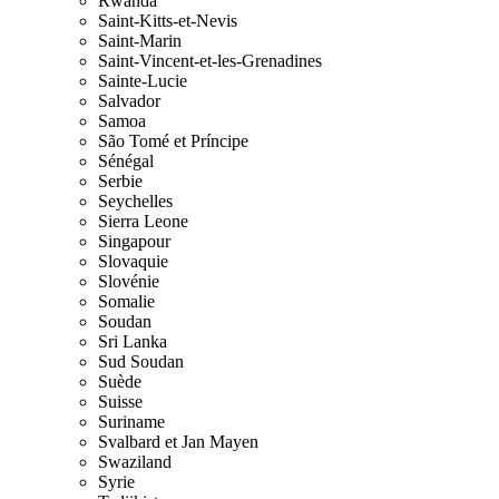
Rwanda
Saint-Kitts-et-Nevis
Saint-Marin
Saint-Vincent-et-les-Grenadines
Sainte-Lucie
Salvador
Samoa
São Tomé et Príncipe
Sénégal
Serbie
Seychelles
Sierra Leone
Singapour
Slovaquie
Slovénie
Somalie
Soudan
Sri Lanka
Sud Soudan
Suède
Suisse
Suriname
Svalbard et Jan Mayen
Swaziland
Syrie