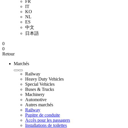
FR
IT
KO
NL
ES
中文
日本語
0
0
Retour
Marchés
Railway
Heavy Duty Vehicles
Special Vehicles
Buses & Trucks
Machinery
Automotive
Autres marchés
Railway
Pupitre de conduite
Accès pour les passagers
Installations de toilettes