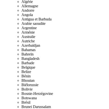
Algérie
Allemagne
Andorre
Angola
Antigua et Barbuda
Arabie saoudite
Argentine
Arménie
Australie
Autriche
Azerbaïdjan
Bahamas
Bahreïn
Bangladesh
Barbade
Belgique
Belize
Bénin
Bhoutan
Biélorussie
Bolivie
Bosnie-Herzégovine
Botswana
Brésil
Brunei Darussalam