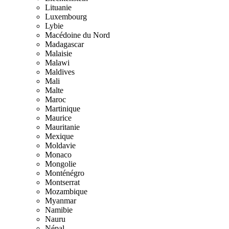
Lituanie
Luxembourg
Lybie
Macédoine du Nord
Madagascar
Malaisie
Malawi
Maldives
Mali
Malte
Maroc
Martinique
Maurice
Mauritanie
Mexique
Moldavie
Monaco
Mongolie
Monténégro
Montserrat
Mozambique
Myanmar
Namibie
Nauru
Népal