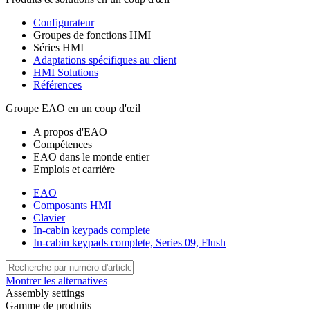
Configurateur
Groupes de fonctions HMI
Séries HMI
Adaptations spécifiques au client
HMI Solutions
Références
Groupe EAO en un coup d'œil
A propos d'EAO
Compétences
EAO dans le monde entier
Emplois et carrière
EAO
Composants HMI
Clavier
In-cabin keypads complete
In-cabin keypads complete, Series 09, Flush
Montrer les alternatives
Assembly settings
Gamme de produits