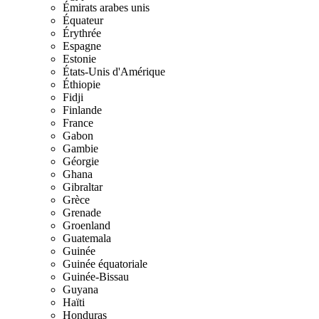
Émirats arabes unis
Équateur
Érythrée
Espagne
Estonie
États-Unis d'Amérique
Éthiopie
Fidji
Finlande
France
Gabon
Gambie
Géorgie
Ghana
Gibraltar
Grèce
Grenade
Groenland
Guatemala
Guinée
Guinée équatoriale
Guinée-Bissau
Guyana
Haïti
Honduras