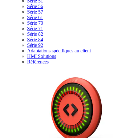
Série 51
Série 56
Série 57
Série 61
Série 70
Série 71
Série 82
Série 84
Série 92
Adaptations spécifiques au client
HMI Solutions
Références