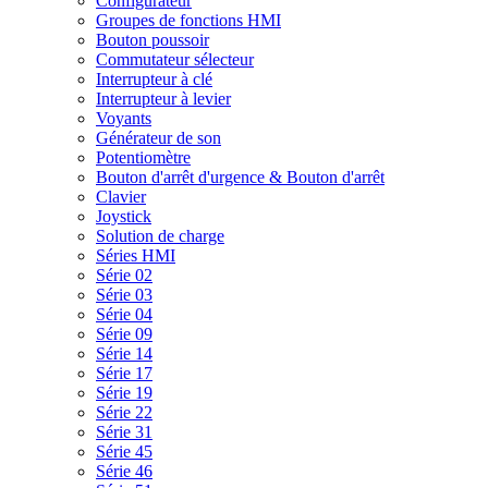
Configurateur
Groupes de fonctions HMI
Bouton poussoir
Commutateur sélecteur
Interrupteur à clé
Interrupteur à levier
Voyants
Générateur de son
Potentiomètre
Bouton d'arrêt d'urgence & Bouton d'arrêt
Clavier
Joystick
Solution de charge
Séries HMI
Série 02
Série 03
Série 04
Série 09
Série 14
Série 17
Série 19
Série 22
Série 31
Série 45
Série 46