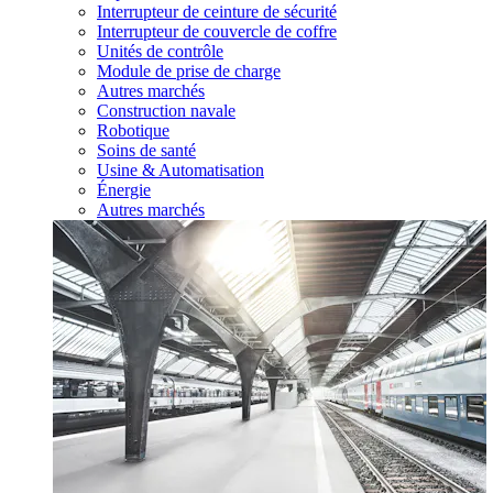
Interrupteur de ceinture de sécurité
Interrupteur de couvercle de coffre
Unités de contrôle
Module de prise de charge
Autres marchés
Construction navale
Robotique
Soins de santé
Usine & Automatisation
Énergie
Autres marchés