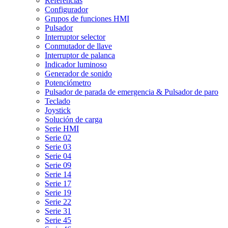
Referencias
Configurador
Grupos de funciones HMI
Pulsador
Interruptor selector
Conmutador de llave
Interruptor de palanca
Indicador luminoso
Generador de sonido
Potenciómetro
Pulsador de parada de emergencia & Pulsador de paro
Teclado
Joystick
Solución de carga
Serie HMI
Serie 02
Serie 03
Serie 04
Serie 09
Serie 14
Serie 17
Serie 19
Serie 22
Serie 31
Serie 45