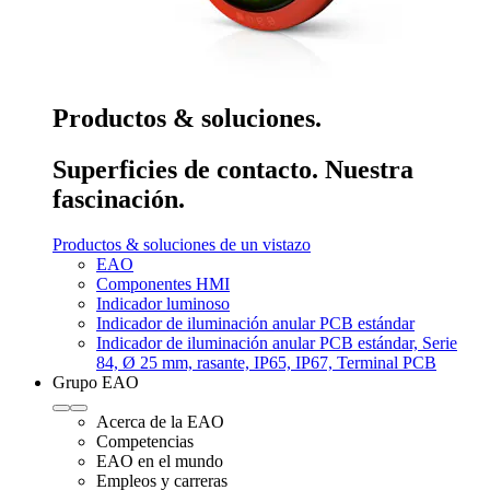
Productos & soluciones.
Superficies de contacto. Nuestra
fascinación.
Productos & soluciones de un vistazo
EAO
Componentes HMI
Indicador luminoso
Indicador de iluminación anular PCB estándar
Indicador de iluminación anular PCB estándar, Serie
84, Ø 25 mm, rasante, IP65, IP67, Terminal PCB
Grupo EAO
Acerca de la EAO
Competencias
EAO en el mundo
Empleos y carreras