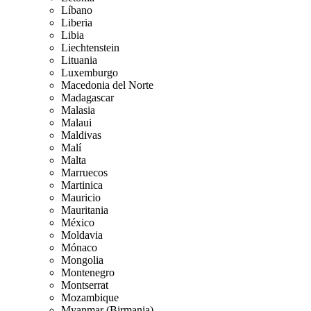
Líbano
Liberia
Libia
Liechtenstein
Lituania
Luxemburgo
Macedonia del Norte
Madagascar
Malasia
Malaui
Maldivas
Malí
Malta
Marruecos
Martinica
Mauricio
Mauritania
México
Moldavia
Mónaco
Mongolia
Montenegro
Montserrat
Mozambique
Myanmar (Birmania)