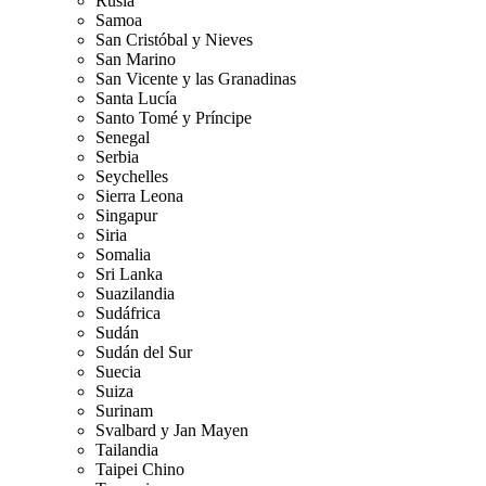
Rusia
Samoa
San Cristóbal y Nieves
San Marino
San Vicente y las Granadinas
Santa Lucía
Santo Tomé y Príncipe
Senegal
Serbia
Seychelles
Sierra Leona
Singapur
Siria
Somalia
Sri Lanka
Suazilandia
Sudáfrica
Sudán
Sudán del Sur
Suecia
Suiza
Surinam
Svalbard y Jan Mayen
Tailandia
Taipei Chino