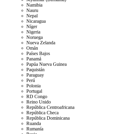
Namibia
Nauru
Nepal
Nicaragua
Níger
Nigeria
Noruega
Nueva Zelanda
Omán
Países Bajos
Panamá
Papúa Nueva Guinea
Paquistán
Paraguay
Perú
Polonia
Portugal
RD Congo
Reino Unido
República Centroafricana
República Checa
República Dominicana
Ruanda
Rumanía