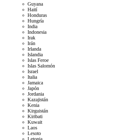
Guyana
Haití
Honduras
Hungría
India
Indonesia
Irak
Irán
Irlanda
Islandia
Islas Feroe
Islas Salomón
Israel
Italia
Jamaica
Japón
Jordania
Kazajistán
Kenia
Kirguistán
Kiribati
Kuwait
Laos
Lesoto
Letonia