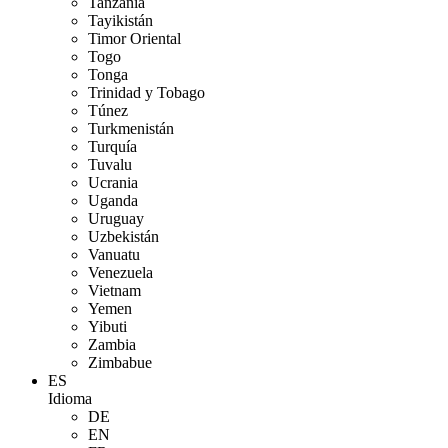
Tanzania
Tayikistán
Timor Oriental
Togo
Tonga
Trinidad y Tobago
Túnez
Turkmenistán
Turquía
Tuvalu
Ucrania
Uganda
Uruguay
Uzbekistán
Vanuatu
Venezuela
Vietnam
Yemen
Yibuti
Zambia
Zimbabue
ES
Idioma
DE
EN