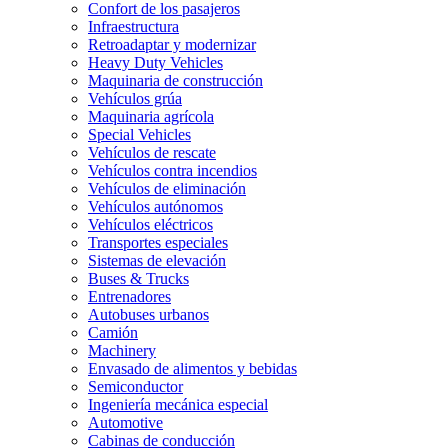
Confort de los pasajeros
Infraestructura
Retroadaptar y modernizar
Heavy Duty Vehicles
Maquinaria de construcción
Vehículos grúa
Maquinaria agrícola
Special Vehicles
Vehículos de rescate
Vehículos contra incendios
Vehículos de eliminación
Vehículos autónomos
Vehículos eléctricos
Transportes especiales
Sistemas de elevación
Buses & Trucks
Entrenadores
Autobuses urbanos
Camión
Machinery
Envasado de alimentos y bebidas
Semiconductor
Ingeniería mecánica especial
Automotive
Cabinas de conducción