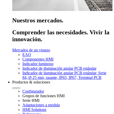
Nuestros mercados.
Comprender las necesidades. Vivir la
innovación.
Mercados de un vistazo
EAO
Componentes HMI
Indicador luminoso
Indicador de iluminación anular PCB estándar
Indicador de iluminación anular PCB estándar, Serie
84, Ø 25 mm, rasante, IP65, IP67, Terminal PCB
Productos & soluciones
Configurador
Grupos de funciones HMI
Serie HMI
Adaptaciones a medida
HMI Solutions