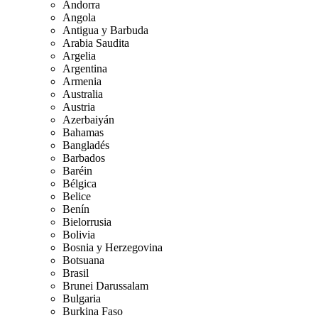
Andorra
Angola
Antigua y Barbuda
Arabia Saudita
Argelia
Argentina
Armenia
Australia
Austria
Azerbaiyán
Bahamas
Bangladés
Barbados
Baréin
Bélgica
Belice
Benín
Bielorrusia
Bolivia
Bosnia y Herzegovina
Botsuana
Brasil
Brunei Darussalam
Bulgaria
Burkina Faso