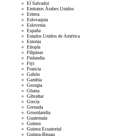
El Salvador
Emiratos Árabes Unidos
Eritrea
Eslovaquia
Eslovenia
España
Estados Unidos de América
Estonia
Etiopía
Filipinas
Finlandia
Fiyi
Francia
Gabón
Gambia
Georgia
Ghana
Gibraltar
Grecia
Grenada
Groenlandia
Guatemala
Guinea
Guinea Ecuatorial
Guinea-Bissau