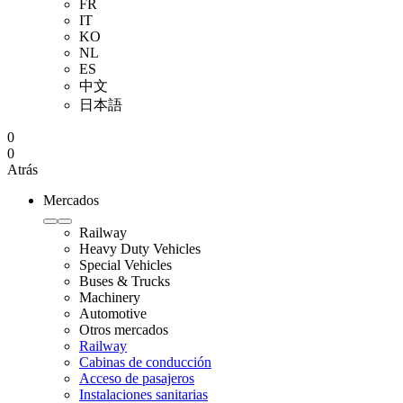
FR
IT
KO
NL
ES
中文
日本語
0
0
Atrás
Mercados
Railway
Heavy Duty Vehicles
Special Vehicles
Buses & Trucks
Machinery
Automotive
Otros mercados
Railway
Cabinas de conducción
Acceso de pasajeros
Instalaciones sanitarias