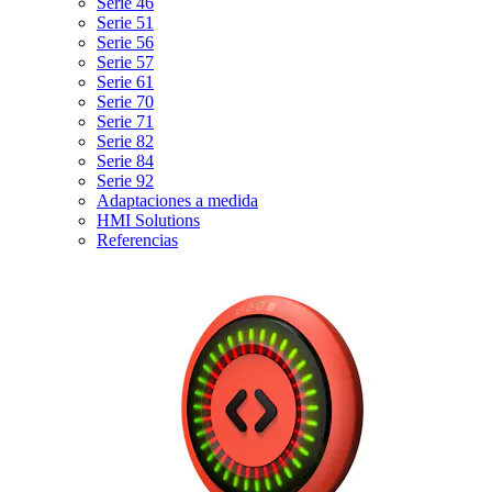
Serie 46
Serie 51
Serie 56
Serie 57
Serie 61
Serie 70
Serie 71
Serie 82
Serie 84
Serie 92
Adaptaciones a medida
HMI Solutions
Referencias