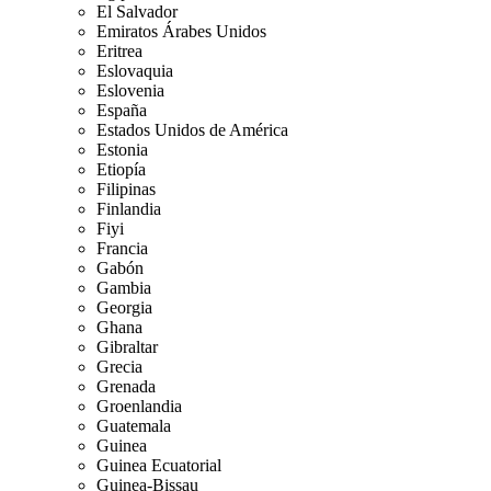
El Salvador
Emiratos Árabes Unidos
Eritrea
Eslovaquia
Eslovenia
España
Estados Unidos de América
Estonia
Etiopía
Filipinas
Finlandia
Fiyi
Francia
Gabón
Gambia
Georgia
Ghana
Gibraltar
Grecia
Grenada
Groenlandia
Guatemala
Guinea
Guinea Ecuatorial
Guinea-Bissau