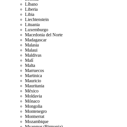
Líbano
Liberia
Libia
Liechtenstein
Lituania
Luxemburgo
Macedonia del Norte
Madagascar
Malasia
Malaui
Maldivas
Malí
Malta
Marruecos
Martinica
Mauricio
Mauritania
México
Moldavia
Mónaco
Mongolia
Montenegro
Montserrat
Mozambique
Myanmar (Birmania)