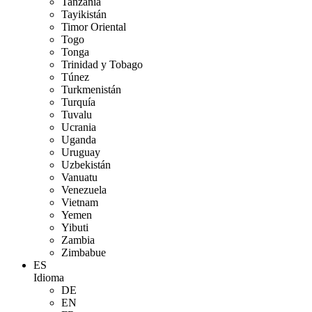
Tanzania
Tayikistán
Timor Oriental
Togo
Tonga
Trinidad y Tobago
Túnez
Turkmenistán
Turquía
Tuvalu
Ucrania
Uganda
Uruguay
Uzbekistán
Vanuatu
Venezuela
Vietnam
Yemen
Yibuti
Zambia
Zimbabue
ES
Idioma
DE
EN