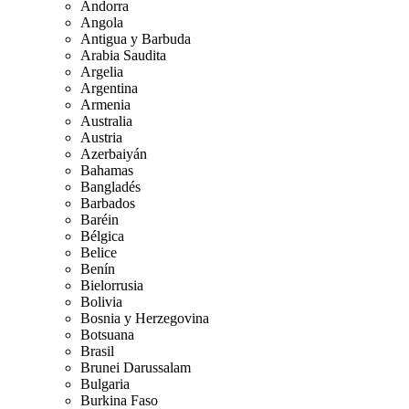
Andorra
Angola
Antigua y Barbuda
Arabia Saudita
Argelia
Argentina
Armenia
Australia
Austria
Azerbaiyán
Bahamas
Bangladés
Barbados
Baréin
Bélgica
Belice
Benín
Bielorrusia
Bolivia
Bosnia y Herzegovina
Botsuana
Brasil
Brunei Darussalam
Bulgaria
Burkina Faso