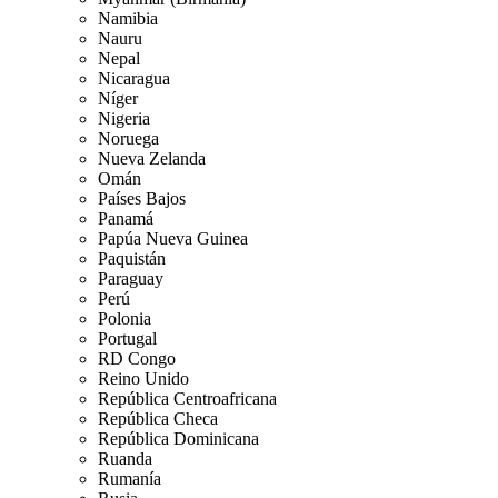
Namibia
Nauru
Nepal
Nicaragua
Níger
Nigeria
Noruega
Nueva Zelanda
Omán
Países Bajos
Panamá
Papúa Nueva Guinea
Paquistán
Paraguay
Perú
Polonia
Portugal
RD Congo
Reino Unido
República Centroafricana
República Checa
República Dominicana
Ruanda
Rumanía