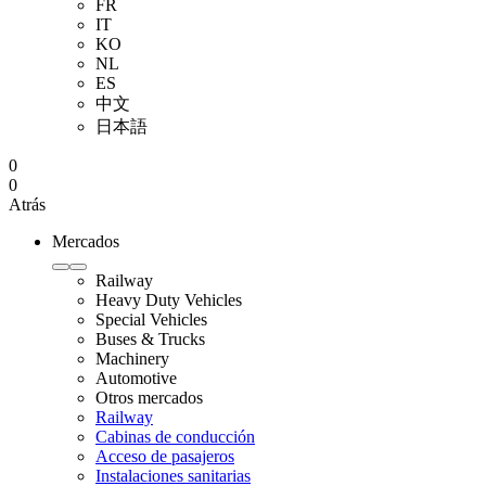
FR
IT
KO
NL
ES
中文
日本語
0
0
Atrás
Mercados
Railway
Heavy Duty Vehicles
Special Vehicles
Buses & Trucks
Machinery
Automotive
Otros mercados
Railway
Cabinas de conducción
Acceso de pasajeros
Instalaciones sanitarias