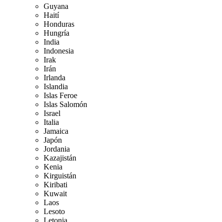
Guyana
Haití
Honduras
Hungría
India
Indonesia
Irak
Irán
Irlanda
Islandia
Islas Feroe
Islas Salomón
Israel
Italia
Jamaica
Japón
Jordania
Kazajistán
Kenia
Kirguistán
Kiribati
Kuwait
Laos
Lesoto
Letonia