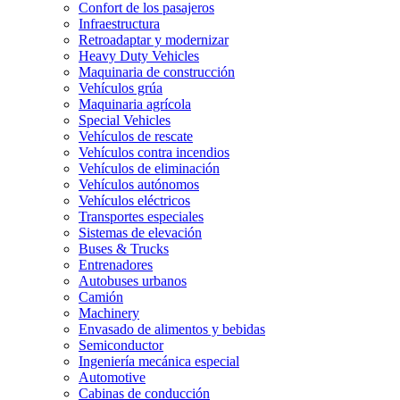
Confort de los pasajeros
Infraestructura
Retroadaptar y modernizar
Heavy Duty Vehicles
Maquinaria de construcción
Vehículos grúa
Maquinaria agrícola
Special Vehicles
Vehículos de rescate
Vehículos contra incendios
Vehículos de eliminación
Vehículos autónomos
Vehículos eléctricos
Transportes especiales
Sistemas de elevación
Buses & Trucks
Entrenadores
Autobuses urbanos
Camión
Machinery
Envasado de alimentos y bebidas
Semiconductor
Ingeniería mecánica especial
Automotive
Cabinas de conducción