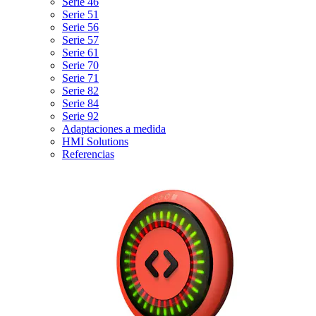
Serie 46
Serie 51
Serie 56
Serie 57
Serie 61
Serie 70
Serie 71
Serie 82
Serie 84
Serie 92
Adaptaciones a medida
HMI Solutions
Referencias