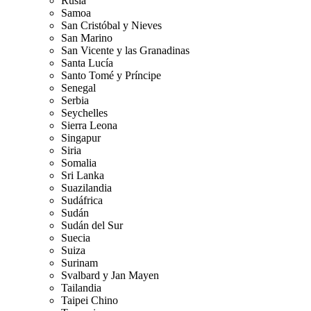
Rusia
Samoa
San Cristóbal y Nieves
San Marino
San Vicente y las Granadinas
Santa Lucía
Santo Tomé y Príncipe
Senegal
Serbia
Seychelles
Sierra Leona
Singapur
Siria
Somalia
Sri Lanka
Suazilandia
Sudáfrica
Sudán
Sudán del Sur
Suecia
Suiza
Surinam
Svalbard y Jan Mayen
Tailandia
Taipei Chino