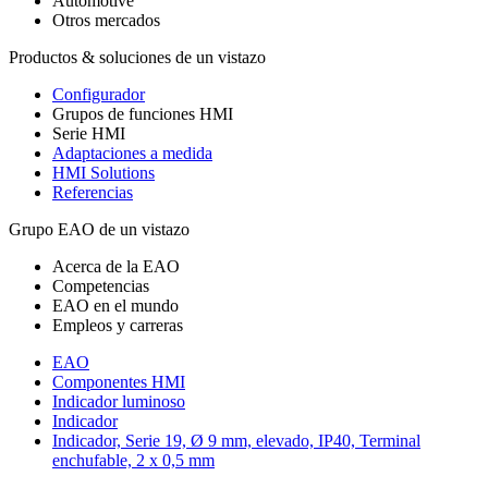
Automotive
Otros mercados
Productos & soluciones de un vistazo
Configurador
Grupos de funciones HMI
Serie HMI
Adaptaciones a medida
HMI Solutions
Referencias
Grupo EAO de un vistazo
Acerca de la EAO
Competencias
EAO en el mundo
Empleos y carreras
EAO
Componentes HMI
Indicador luminoso
Indicador
Indicador, Serie 19, Ø 9 mm, elevado, IP40, Terminal
enchufable, 2 x 0,5 mm