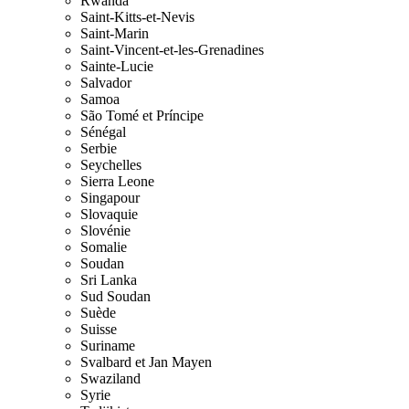
Rwanda
Saint-Kitts-et-Nevis
Saint-Marin
Saint-Vincent-et-les-Grenadines
Sainte-Lucie
Salvador
Samoa
São Tomé et Príncipe
Sénégal
Serbie
Seychelles
Sierra Leone
Singapour
Slovaquie
Slovénie
Somalie
Soudan
Sri Lanka
Sud Soudan
Suède
Suisse
Suriname
Svalbard et Jan Mayen
Swaziland
Syrie