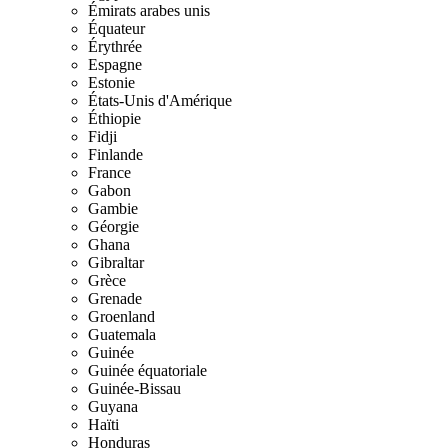
Émirats arabes unis
Équateur
Érythrée
Espagne
Estonie
États-Unis d'Amérique
Éthiopie
Fidji
Finlande
France
Gabon
Gambie
Géorgie
Ghana
Gibraltar
Grèce
Grenade
Groenland
Guatemala
Guinée
Guinée équatoriale
Guinée-Bissau
Guyana
Haïti
Honduras