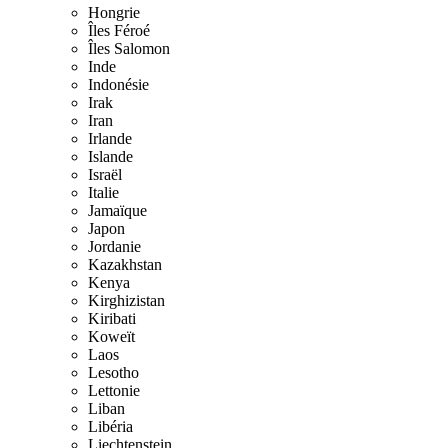
Hongrie
Îles Féroé
Îles Salomon
Inde
Indonésie
Irak
Iran
Irlande
Islande
Israël
Italie
Jamaïque
Japon
Jordanie
Kazakhstan
Kenya
Kirghizistan
Kiribati
Koweït
Laos
Lesotho
Lettonie
Liban
Libéria
Liechtenstein