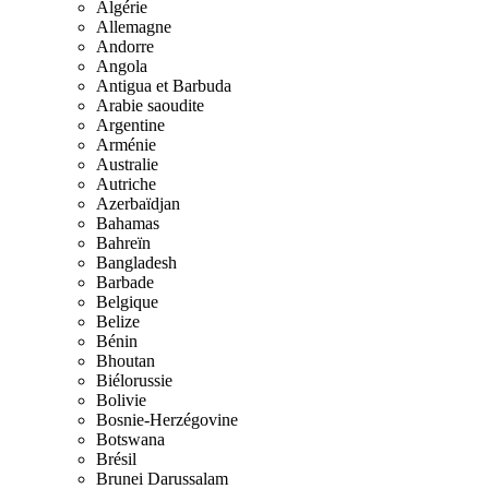
Algérie
Allemagne
Andorre
Angola
Antigua et Barbuda
Arabie saoudite
Argentine
Arménie
Australie
Autriche
Azerbaïdjan
Bahamas
Bahreïn
Bangladesh
Barbade
Belgique
Belize
Bénin
Bhoutan
Biélorussie
Bolivie
Bosnie-Herzégovine
Botswana
Brésil
Brunei Darussalam