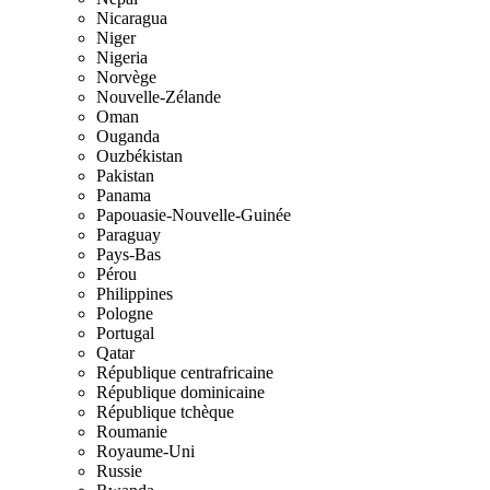
Nicaragua
Niger
Nigeria
Norvège
Nouvelle-Zélande
Oman
Ouganda
Ouzbékistan
Pakistan
Panama
Papouasie-Nouvelle-Guinée
Paraguay
Pays-Bas
Pérou
Philippines
Pologne
Portugal
Qatar
République centrafricaine
République dominicaine
République tchèque
Roumanie
Royaume-Uni
Russie