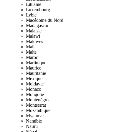
Lituanie
Luxembourg
Lybie
Macédoine du Nord
Madagascar
Malaisie
Malawi
Maldives
Mali
Malte
Maroc
Martinique
Maurice
Mauritanie
Mexique
Moldavie
Monaco
Mongolie
Monténégro
Montserrat
Mozambique
Myanmar
Namibie
Nauru
Népal