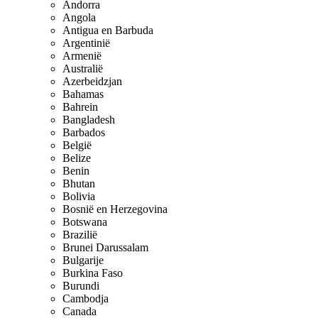
Andorra
Angola
Antigua en Barbuda
Argentinië
Armenië
Australië
Azerbeidzjan
Bahamas
Bahrein
Bangladesh
Barbados
België
Belize
Benin
Bhutan
Bolivia
Bosnië en Herzegovina
Botswana
Brazilië
Brunei Darussalam
Bulgarije
Burkina Faso
Burundi
Cambodja
Canada