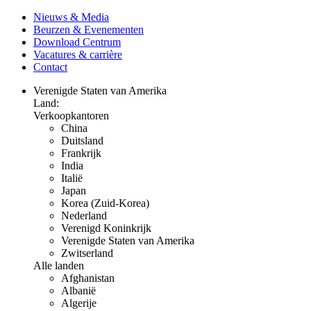
Nieuws & Media
Beurzen & Evenementen
Download Centrum
Vacatures & carrière
Contact
Verenigde Staten van Amerika
Land:
Verkoopkantoren
China
Duitsland
Frankrijk
India
Italië
Japan
Korea (Zuid-Korea)
Nederland
Verenigd Koninkrijk
Verenigde Staten van Amerika
Zwitserland
Alle landen
Afghanistan
Albanië
Algerije