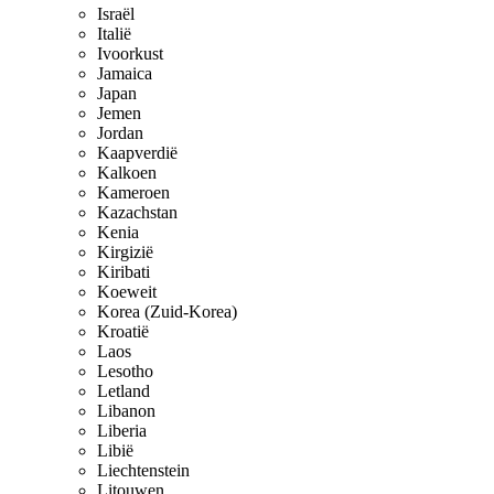
Israël
Italië
Ivoorkust
Jamaica
Japan
Jemen
Jordan
Kaapverdië
Kalkoen
Kameroen
Kazachstan
Kenia
Kirgizië
Kiribati
Koeweit
Korea (Zuid-Korea)
Kroatië
Laos
Lesotho
Letland
Libanon
Liberia
Libië
Liechtenstein
Litouwen