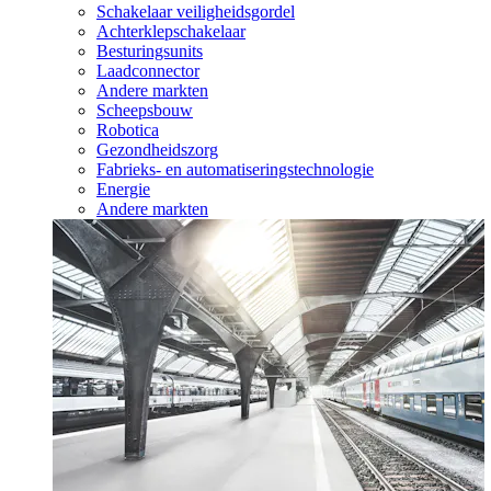
Schakelaar veiligheidsgordel
Achterklepschakelaar
Besturingsunits
Laadconnector
Andere markten
Scheepsbouw
Robotica
Gezondheidszorg
Fabrieks- en automatiseringstechnologie
Energie
Andere markten