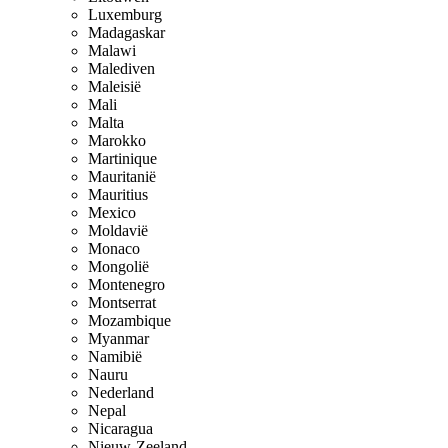
Luxemburg
Madagaskar
Malawi
Malediven
Maleisië
Mali
Malta
Marokko
Martinique
Mauritanië
Mauritius
Mexico
Moldavië
Monaco
Mongolië
Montenegro
Montserrat
Mozambique
Myanmar
Namibië
Nauru
Nederland
Nepal
Nicaragua
Nieuw-Zeeland