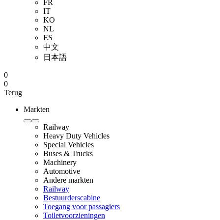
FR
IT
KO
NL
ES
中文
日本語
0
0
Terug
Markten
Railway
Heavy Duty Vehicles
Special Vehicles
Buses & Trucks
Machinery
Automotive
Andere markten
Railway
Bestuurderscabine
Toegang voor passagiers
Toiletvoorzieningen