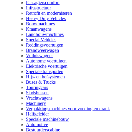
Passagierscomfort
Infrastructuur
Retrofit en moderniseren
Heavy Duty Vehicles
Bouwmachines
Kraanwagens
Landbouwmachines
Special Vehicles
Reddingsvoertuigen
Brandweerwagen
Vuilniswagens
Autonome voertuigen
Elektrische voertuigen
Speciale transporten
Hijs- en hefsystemen
Buses & Trucks
Touringcars
Stadsbussen
Vrachtwagens
Machinery
Verpakkingsmachines voor voeding en drank
Halfgeleider
Speciale machinebouw
Automotive
Bestuurderscabine