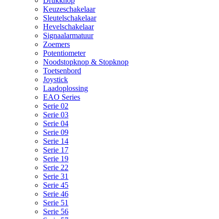
Drukknop
Keuzeschakelaar
Sleutelschakelaar
Hevelschakelaar
Signaalarmatuur
Zoemers
Potentiometer
Noodstopknop & Stopknop
Toetsenbord
Joystick
Laadoplossing
EAO Series
Serie 02
Serie 03
Serie 04
Serie 09
Serie 14
Serie 17
Serie 19
Serie 22
Serie 31
Serie 45
Serie 46
Serie 51
Serie 56