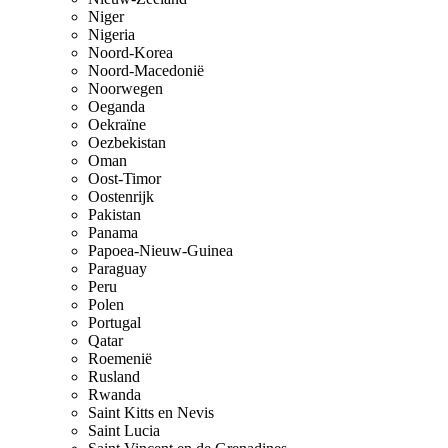
Niger
Nigeria
Noord-Korea
Noord-Macedonië
Noorwegen
Oeganda
Oekraïne
Oezbekistan
Oman
Oost-Timor
Oostenrijk
Pakistan
Panama
Papoea-Nieuw-Guinea
Paraguay
Peru
Polen
Portugal
Qatar
Roemenië
Rusland
Rwanda
Saint Kitts en Nevis
Saint Lucia