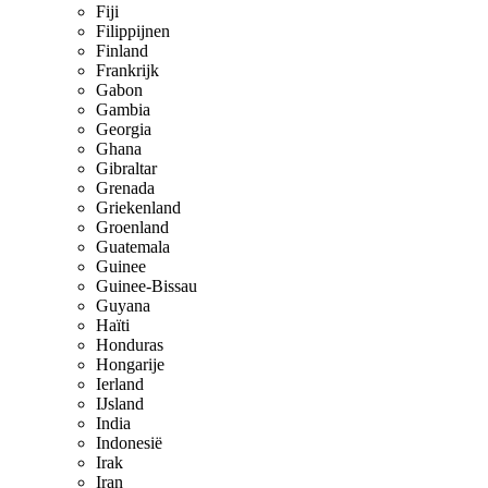
Fiji
Filippijnen
Finland
Frankrijk
Gabon
Gambia
Georgia
Ghana
Gibraltar
Grenada
Griekenland
Groenland
Guatemala
Guinee
Guinee-Bissau
Guyana
Haïti
Honduras
Hongarije
Ierland
IJsland
India
Indonesië
Irak
Iran