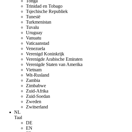
Tonga
Trinidad en Tobago
Tsjechische Republiek
Tunesië
Turkmenistan
Tuvalu
Uruguay
Vanuatu
Vaticaanstad
Venezuela
Verenigd Koninkrijk
Verenigde Arabische Emiraten
Verenigde Staten van Amerika
Vietnam
Wit-Rusland
Zambia
Zimbabwe
Zuid-Afrika
Zuid-Soedan
Zweden
Zwitserland
NL
Taal
DE
EN