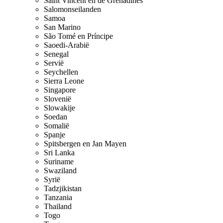
Saint Vincent en de Grenadines
Salomonseilanden
Samoa
San Marino
São Tomé en Príncipe
Saoedi-Arabië
Senegal
Servië
Seychellen
Sierra Leone
Singapore
Slovenië
Slowakije
Soedan
Somalië
Spanje
Spitsbergen en Jan Mayen
Sri Lanka
Suriname
Swaziland
Syrië
Tadzjikistan
Tanzania
Thailand
Togo