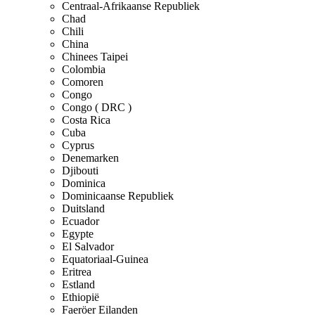
Centraal-Afrikaanse Republiek
Chad
Chili
China
Chinees Taipei
Colombia
Comoren
Congo
Congo ( DRC )
Costa Rica
Cuba
Cyprus
Denemarken
Djibouti
Dominica
Dominicaanse Republiek
Duitsland
Ecuador
Egypte
El Salvador
Equatoriaal-Guinea
Eritrea
Estland
Ethiopië
Faeröer Eilanden