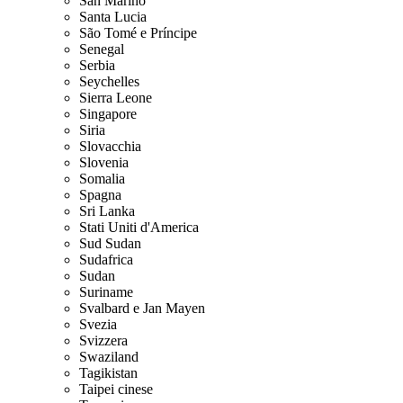
San Marino
Santa Lucia
São Tomé e Príncipe
Senegal
Serbia
Seychelles
Sierra Leone
Singapore
Siria
Slovacchia
Slovenia
Somalia
Spagna
Sri Lanka
Stati Uniti d'America
Sud Sudan
Sudafrica
Sudan
Suriname
Svalbard e Jan Mayen
Svezia
Svizzera
Swaziland
Tagikistan
Taipei cinese