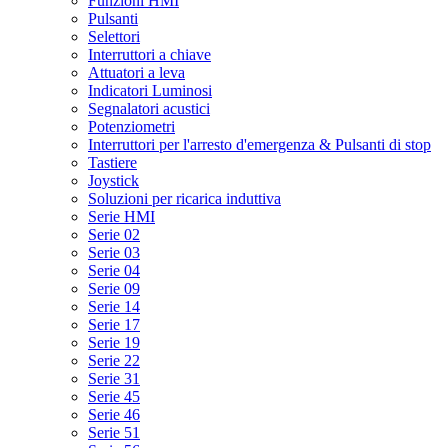
Funzioni HMI
Pulsanti
Selettori
Interruttori a chiave
Attuatori a leva
Indicatori Luminosi
Segnalatori acustici
Potenziometri
Interruttori per l'arresto d'emergenza & Pulsanti di stop
Tastiere
Joystick
Soluzioni per ricarica induttiva
Serie HMI
Serie 02
Serie 03
Serie 04
Serie 09
Serie 14
Serie 17
Serie 19
Serie 22
Serie 31
Serie 45
Serie 46
Serie 51