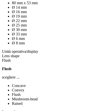
80 mm x 53 mm
Ø 14 mm
Ø 16 mm
Ø 19 mm
Ø 22 mm
Ø 25 mm
Ø 30 mm
Ø 33 mm
Ø 6 mm
Ø 8 mm
Unità operativa/display
Lens shape
Flush
Flush
scegliere ...
Concave
Convex
Flush
Mushroom-head
Raised