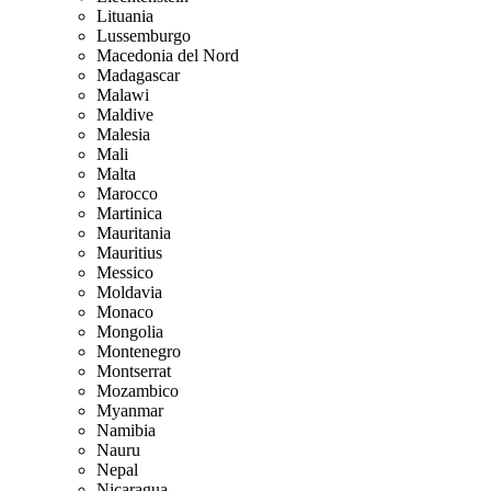
Lituania
Lussemburgo
Macedonia del Nord
Madagascar
Malawi
Maldive
Malesia
Mali
Malta
Marocco
Martinica
Mauritania
Mauritius
Messico
Moldavia
Monaco
Mongolia
Montenegro
Montserrat
Mozambico
Myanmar
Namibia
Nauru
Nepal
Nicaragua