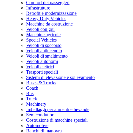
Comfort dei passeggeri
Infrastrutture
Retrofit e modernizzazione
Heavy Duty Vehicles
Macchine da costruzione
Veicoli con gru
Macchine agricole
Special Vehicles
Veicoli di soccorso
Veicoli antincendio
Veicoli di smaltimento
Veicoli autonomi
Veicoli elettrici
Trasporti speciali
Sistemi di elevazione e sollevamento
Buses & Trucks
Coach
Bus
Truck
Machinery
Imballaggi per alimenti e bevande
Semiconduttori
Costruzione di macchine speciali
Automotive
Banchi di manovra