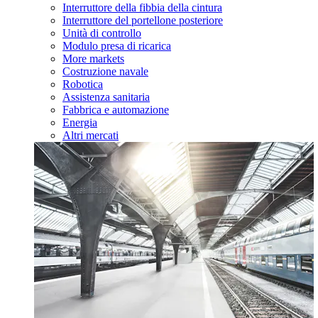
Interruttore della fibbia della cintura
Interruttore del portellone posteriore
Unità di controllo
Modulo presa di ricarica
More markets
Costruzione navale
Robotica
Assistenza sanitaria
Fabbrica e automazione
Energia
Altri mercati