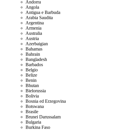
Andorra
Angola
Antigua e Barbuda
Arabia Saudita
Argentina
Armenia
Australia
Austria
Azerbaigian
Bahamas
Bahrain
Bangladesh
Barbados
Belgio
Belize
Benin
Bhutan
Bielorussia
Bolivia
Bosnia ed Erzegovina
Botswana
Brasile
Brunei Darussalam
Bulgaria
Burkina Faso