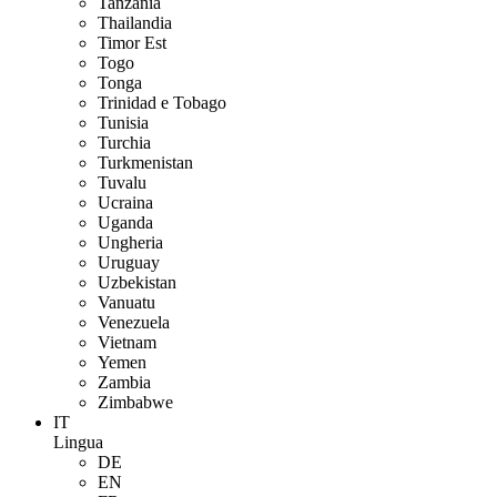
Tanzania
Thailandia
Timor Est
Togo
Tonga
Trinidad e Tobago
Tunisia
Turchia
Turkmenistan
Tuvalu
Ucraina
Uganda
Ungheria
Uruguay
Uzbekistan
Vanuatu
Venezuela
Vietnam
Yemen
Zambia
Zimbabwe
IT
Lingua
DE
EN