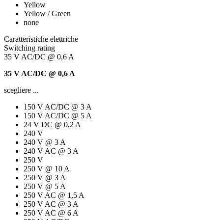
Yellow
Yellow / Green
none
Caratteristiche elettriche
Switching rating
35 V AC/DC @ 0,6 A
35 V AC/DC @ 0,6 A
scegliere ...
150 V AC/DC @ 3 A
150 V AC/DC @ 5 A
24 V DC @ 0,2 A
240 V
240 V @ 3 A
240 V AC @ 3 A
250 V
250 V @ 10 A
250 V @ 3 A
250 V @ 5 A
250 V AC @ 1,5 A
250 V AC @ 3 A
250 V AC @ 6 A