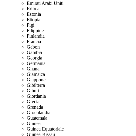
Emirati Arabi Uniti
Eritrea
Estonia
Etiopia
Figi
Filippine
Finlandia
Francia
Gabon
Gambia
Georgia
Germania
Ghana
Giamaica
Giappone
Gibilterra
Gibuti
Giordania
Grecia
Grenada
Groenlandia
Guatemala
Guinea
Guinea Equatoriale
Guinea-Bissau