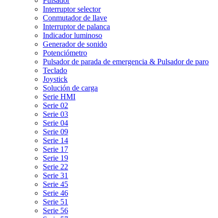
Pulsador
Interruptor selector
Conmutador de llave
Interruptor de palanca
Indicador luminoso
Generador de sonido
Potenciómetro
Pulsador de parada de emergencia & Pulsador de paro
Teclado
Joystick
Solución de carga
Serie HMI
Serie 02
Serie 03
Serie 04
Serie 09
Serie 14
Serie 17
Serie 19
Serie 22
Serie 31
Serie 45
Serie 46
Serie 51
Serie 56