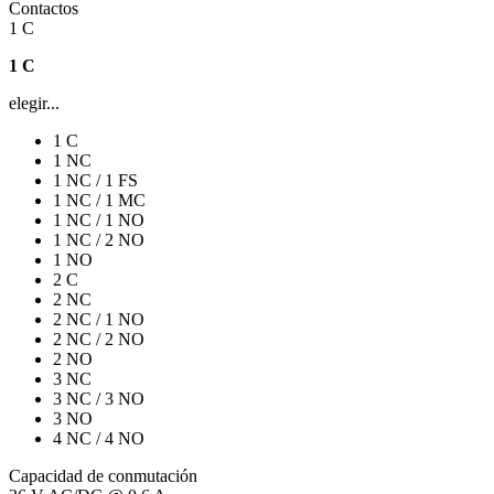
Contactos
1 C
1 C
elegir...
1 C
1 NC
1 NC / 1 FS
1 NC / 1 MC
1 NC / 1 NO
1 NC / 2 NO
1 NO
2 C
2 NC
2 NC / 1 NO
2 NC / 2 NO
2 NO
3 NC
3 NC / 3 NO
3 NO
4 NC / 4 NO
Capacidad de conmutación