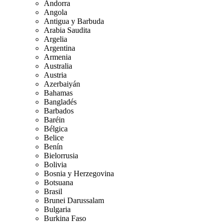
Andorra
Angola
Antigua y Barbuda
Arabia Saudita
Argelia
Argentina
Armenia
Australia
Austria
Azerbaiyán
Bahamas
Bangladés
Barbados
Baréin
Bélgica
Belice
Benín
Bielorrusia
Bolivia
Bosnia y Herzegovina
Botsuana
Brasil
Brunei Darussalam
Bulgaria
Burkina Faso