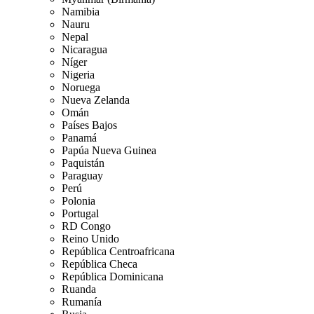
Namibia
Nauru
Nepal
Nicaragua
Níger
Nigeria
Noruega
Nueva Zelanda
Omán
Países Bajos
Panamá
Papúa Nueva Guinea
Paquistán
Paraguay
Perú
Polonia
Portugal
RD Congo
Reino Unido
República Centroafricana
República Checa
República Dominicana
Ruanda
Rumanía