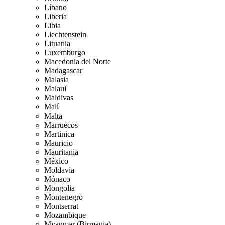
Líbano
Liberia
Libia
Liechtenstein
Lituania
Luxemburgo
Macedonia del Norte
Madagascar
Malasia
Malaui
Maldivas
Malí
Malta
Marruecos
Martinica
Mauricio
Mauritania
México
Moldavia
Mónaco
Mongolia
Montenegro
Montserrat
Mozambique
Myanmar (Birmania)