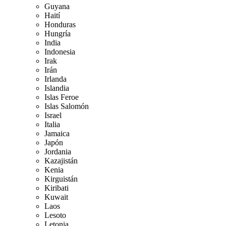
Guyana
Haití
Honduras
Hungría
India
Indonesia
Irak
Irán
Irlanda
Islandia
Islas Feroe
Islas Salomón
Israel
Italia
Jamaica
Japón
Jordania
Kazajistán
Kenia
Kirguistán
Kiribati
Kuwait
Laos
Lesoto
Letonia