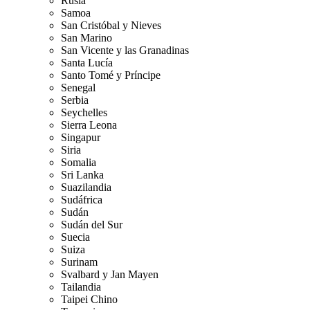
Rusia
Samoa
San Cristóbal y Nieves
San Marino
San Vicente y las Granadinas
Santa Lucía
Santo Tomé y Príncipe
Senegal
Serbia
Seychelles
Sierra Leona
Singapur
Siria
Somalia
Sri Lanka
Suazilandia
Sudáfrica
Sudán
Sudán del Sur
Suecia
Suiza
Surinam
Svalbard y Jan Mayen
Tailandia
Taipei Chino