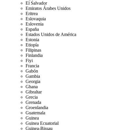
El Salvador
Emiratos Árabes Unidos
Eritrea
Eslovaquia
Eslovenia
España
Estados Unidos de América
Estonia
Etiopía
Filipinas
Finlandia
Fiyi
Francia
Gabón
Gambia
Georgia
Ghana
Gibraltar
Grecia
Grenada
Groenlandia
Guatemala
Guinea
Guinea Ecuatorial
Guinea-Bissau