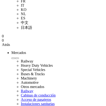
FR
IT
KO
NL
ES
中文
日本語
0
0
Atrás
Mercados
Railway
Heavy Duty Vehicles
Special Vehicles
Buses & Trucks
Machinery
Automotive
Otros mercados
Railway
Cabinas de conducción
Acceso de pasajeros
Instalaciones sanitarias