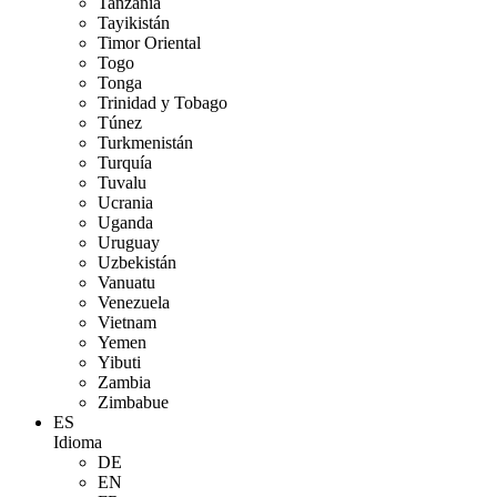
Tanzania
Tayikistán
Timor Oriental
Togo
Tonga
Trinidad y Tobago
Túnez
Turkmenistán
Turquía
Tuvalu
Ucrania
Uganda
Uruguay
Uzbekistán
Vanuatu
Venezuela
Vietnam
Yemen
Yibuti
Zambia
Zimbabue
ES
Idioma
DE
EN