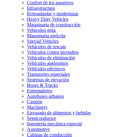
Confort de los pasajeros
Infraestructura
Retroadaptar y modernizar
Heavy Duty Vehicles
Maquinaria de construcción
Vehículos grúa
Maquinaria agrícola
Special Vehicles
Vehículos de rescate
Vehículos contra incendios
Vehículos de eliminación
Vehículos autónomos
Vehículos eléctricos
Transportes especiales
Sistemas de elevación
Buses & Trucks
Entrenadores
Autobuses urbanos
Camión
Machinery
Envasado de alimentos y bebidas
Semiconductor
Ingeniería mecánica especial
Automotive
Cabinas de conducción