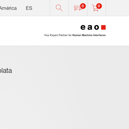
0
0
América
ES
0
lata