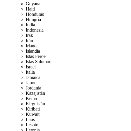
Guyana
Haití
Honduras
Hungría
India
Indonesia
Irak
Irán
Irlanda
Islandia
Islas Feroe
Islas Salomón
Israel
Italia
Jamaica
Japón
Jordania
Kazajistán
Kenia
Kirguistán
Kiribati
Kuwait
Laos
Lesoto
Letonia