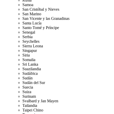
Rusia
Samoa
San Cristóbal y Nieves
San Marino
San Vicente y las Granadinas
Santa Lucía
Santo Tomé y Príncipe
Senegal
Serbia
Seychelles
Sierra Leona
Singapur
Siria
Somalia
Sri Lanka
Suazilandia
Sudáfrica
Sudán
Sudán del Sur
Suecia
Suiza
Surinam
Svalbard y Jan Mayen
Tailandia
Taipei Chino