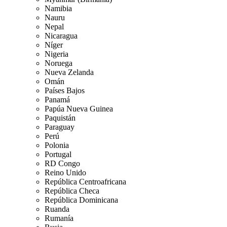
Namibia
Nauru
Nepal
Nicaragua
Níger
Nigeria
Noruega
Nueva Zelanda
Omán
Países Bajos
Panamá
Papúa Nueva Guinea
Paquistán
Paraguay
Perú
Polonia
Portugal
RD Congo
Reino Unido
República Centroafricana
República Checa
República Dominicana
Ruanda
Rumanía