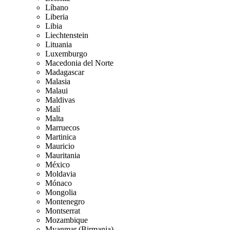
Líbano
Liberia
Libia
Liechtenstein
Lituania
Luxemburgo
Macedonia del Norte
Madagascar
Malasia
Malaui
Maldivas
Malí
Malta
Marruecos
Martinica
Mauricio
Mauritania
México
Moldavia
Mónaco
Mongolia
Montenegro
Montserrat
Mozambique
Myanmar (Birmania)