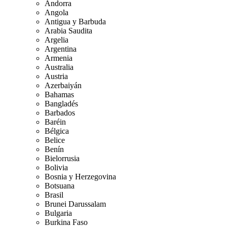
Andorra
Angola
Antigua y Barbuda
Arabia Saudita
Argelia
Argentina
Armenia
Australia
Austria
Azerbaiyán
Bahamas
Bangladés
Barbados
Baréin
Bélgica
Belice
Benín
Bielorrusia
Bolivia
Bosnia y Herzegovina
Botsuana
Brasil
Brunei Darussalam
Bulgaria
Burkina Faso