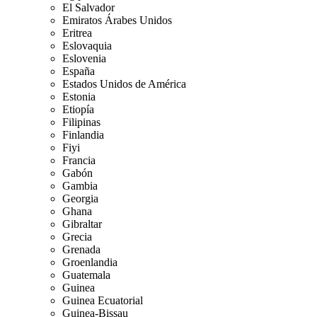
El Salvador
Emiratos Árabes Unidos
Eritrea
Eslovaquia
Eslovenia
España
Estados Unidos de América
Estonia
Etiopía
Filipinas
Finlandia
Fiyi
Francia
Gabón
Gambia
Georgia
Ghana
Gibraltar
Grecia
Grenada
Groenlandia
Guatemala
Guinea
Guinea Ecuatorial
Guinea-Bissau