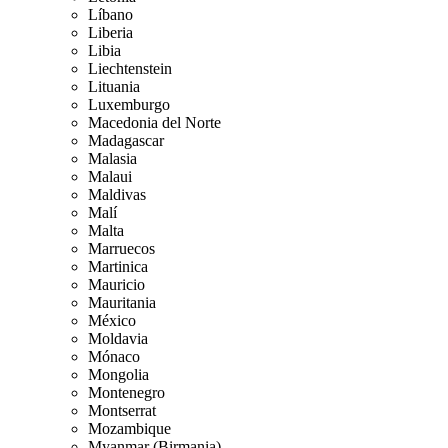
Líbano
Liberia
Libia
Liechtenstein
Lituania
Luxemburgo
Macedonia del Norte
Madagascar
Malasia
Malaui
Maldivas
Malí
Malta
Marruecos
Martinica
Mauricio
Mauritania
México
Moldavia
Mónaco
Mongolia
Montenegro
Montserrat
Mozambique
Myanmar (Birmania)