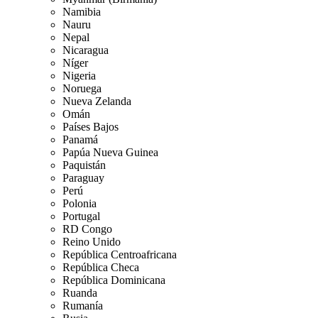
Namibia
Nauru
Nepal
Nicaragua
Níger
Nigeria
Noruega
Nueva Zelanda
Omán
Países Bajos
Panamá
Papúa Nueva Guinea
Paquistán
Paraguay
Perú
Polonia
Portugal
RD Congo
Reino Unido
República Centroafricana
República Checa
República Dominicana
Ruanda
Rumanía