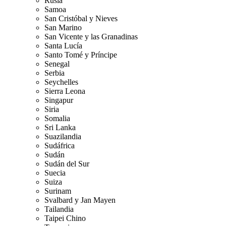
Rusia
Samoa
San Cristóbal y Nieves
San Marino
San Vicente y las Granadinas
Santa Lucía
Santo Tomé y Príncipe
Senegal
Serbia
Seychelles
Sierra Leona
Singapur
Siria
Somalia
Sri Lanka
Suazilandia
Sudáfrica
Sudán
Sudán del Sur
Suecia
Suiza
Surinam
Svalbard y Jan Mayen
Tailandia
Taipei Chino