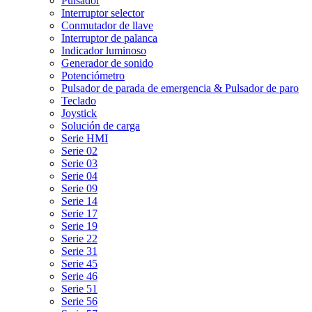
Pulsador
Interruptor selector
Conmutador de llave
Interruptor de palanca
Indicador luminoso
Generador de sonido
Potenciómetro
Pulsador de parada de emergencia & Pulsador de paro
Teclado
Joystick
Solución de carga
Serie HMI
Serie 02
Serie 03
Serie 04
Serie 09
Serie 14
Serie 17
Serie 19
Serie 22
Serie 31
Serie 45
Serie 46
Serie 51
Serie 56