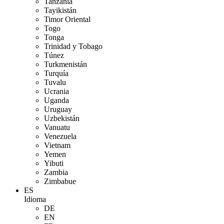
Tanzania
Tayikistán
Timor Oriental
Togo
Tonga
Trinidad y Tobago
Túnez
Turkmenistán
Turquía
Tuvalu
Ucrania
Uganda
Uruguay
Uzbekistán
Vanuatu
Venezuela
Vietnam
Yemen
Yibuti
Zambia
Zimbabue
ES
Idioma
DE
EN