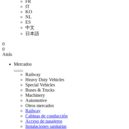
FR
IT
KO
NL
ES
中文
日本語
0
0
Atrás
Mercados
Railway
Heavy Duty Vehicles
Special Vehicles
Buses & Trucks
Machinery
Automotive
Otros mercados
Railway
Cabinas de conducción
Acceso de pasajeros
Instalaciones sanitarias