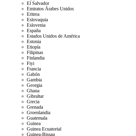
El Salvador
Emiratos Árabes Unidos
Eritrea
Eslovaquia
Eslovenia
España
Estados Unidos de América
Estonia
Etiopía
Filipinas
Finlandia
Fiyi
Francia
Gabón
Gambia
Georgia
Ghana
Gibraltar
Grecia
Grenada
Groenlandia
Guatemala
Guinea
Guinea Ecuatorial
Guinea-Bissau