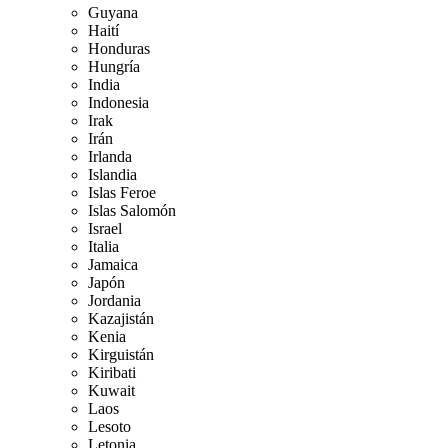
Guyana
Haití
Honduras
Hungría
India
Indonesia
Irak
Irán
Irlanda
Islandia
Islas Feroe
Islas Salomón
Israel
Italia
Jamaica
Japón
Jordania
Kazajistán
Kenia
Kirguistán
Kiribati
Kuwait
Laos
Lesoto
Letonia