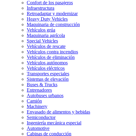
Confort de los pasajeros
Infraestructura
Retroadaptar y modernizar
Heavy Duty Vehicles
Maquinaria de construcción
Vehículos grúa
Maquinaria agrícola
Special Vehicles
Vehículos de rescate
Vehículos contra incendios
Vehículos de eliminación
Vehículos autónomos
Vehículos eléctricos
Transportes especiales
Sistemas de elevación
Buses & Trucks
Entrenadores
Autobuses urbanos
Camión
Machinery
Envasado de alimentos y bebidas
Semiconductor
Ingeniería mecánica especial
Automotive
Cabinas de conducción