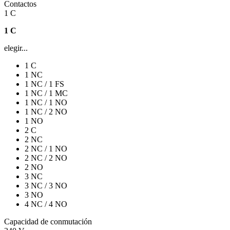
Contactos
1 C
1 C
elegir...
1 C
1 NC
1 NC / 1 FS
1 NC / 1 MC
1 NC / 1 NO
1 NC / 2 NO
1 NO
2 C
2 NC
2 NC / 1 NO
2 NC / 2 NO
2 NO
3 NC
3 NC / 3 NO
3 NO
4 NC / 4 NO
Capacidad de conmutación