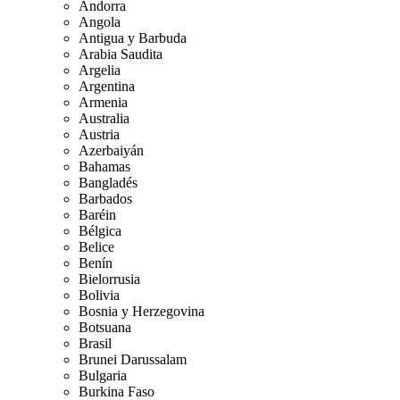
Andorra
Angola
Antigua y Barbuda
Arabia Saudita
Argelia
Argentina
Armenia
Australia
Austria
Azerbaiyán
Bahamas
Bangladés
Barbados
Baréin
Bélgica
Belice
Benín
Bielorrusia
Bolivia
Bosnia y Herzegovina
Botsuana
Brasil
Brunei Darussalam
Bulgaria
Burkina Faso