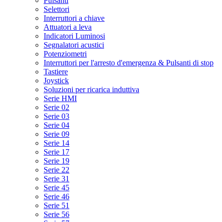
Pulsanti
Selettori
Interruttori a chiave
Attuatori a leva
Indicatori Luminosi
Segnalatori acustici
Potenziometri
Interruttori per l'arresto d'emergenza & Pulsanti di stop
Tastiere
Joystick
Soluzioni per ricarica induttiva
Serie HMI
Serie 02
Serie 03
Serie 04
Serie 09
Serie 14
Serie 17
Serie 19
Serie 22
Serie 31
Serie 45
Serie 46
Serie 51
Serie 56