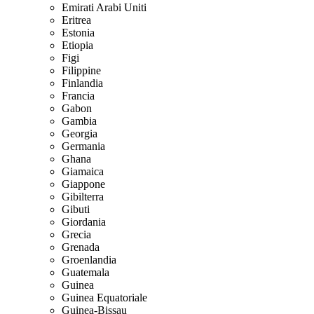
Emirati Arabi Uniti
Eritrea
Estonia
Etiopia
Figi
Filippine
Finlandia
Francia
Gabon
Gambia
Georgia
Germania
Ghana
Giamaica
Giappone
Gibilterra
Gibuti
Giordania
Grecia
Grenada
Groenlandia
Guatemala
Guinea
Guinea Equatoriale
Guinea-Bissau