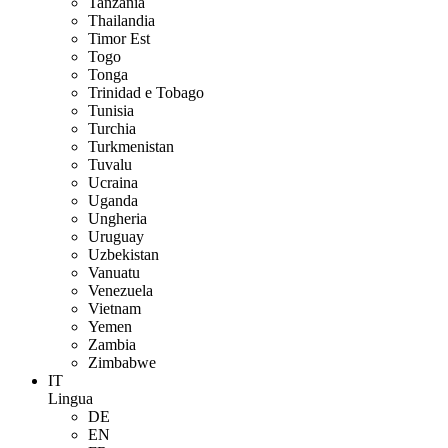
Tanzania
Thailandia
Timor Est
Togo
Tonga
Trinidad e Tobago
Tunisia
Turchia
Turkmenistan
Tuvalu
Ucraina
Uganda
Ungheria
Uruguay
Uzbekistan
Vanuatu
Venezuela
Vietnam
Yemen
Zambia
Zimbabwe
IT
Lingua
DE
EN