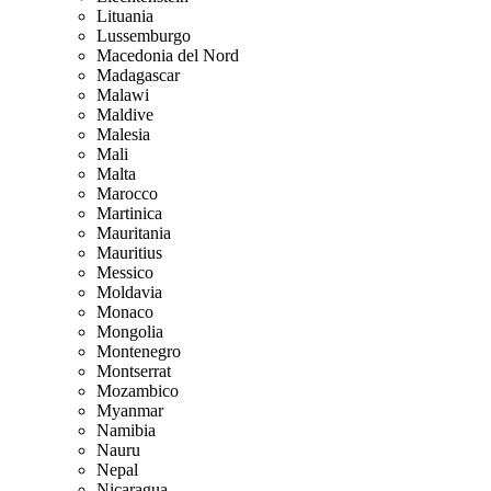
Lituania
Lussemburgo
Macedonia del Nord
Madagascar
Malawi
Maldive
Malesia
Mali
Malta
Marocco
Martinica
Mauritania
Mauritius
Messico
Moldavia
Monaco
Mongolia
Montenegro
Montserrat
Mozambico
Myanmar
Namibia
Nauru
Nepal
Nicaragua