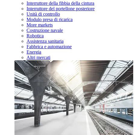
Interruttore della fibbia della cintura
Interruttore del portellone posteriore
Unità di controllo
Modulo presa di ricarica
More markets
Costruzione navale
Robotica
Assistenza sanitaria
Fabbrica e automazione
Energia
Altri mercati