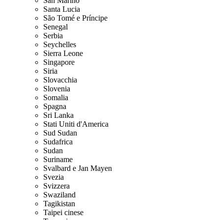
San Marino
Santa Lucia
São Tomé e Príncipe
Senegal
Serbia
Seychelles
Sierra Leone
Singapore
Siria
Slovacchia
Slovenia
Somalia
Spagna
Sri Lanka
Stati Uniti d'America
Sud Sudan
Sudafrica
Sudan
Suriname
Svalbard e Jan Mayen
Svezia
Svizzera
Swaziland
Tagikistan
Taipei cinese