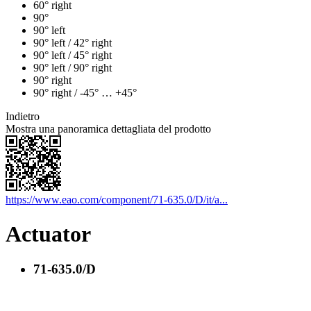
60° right
90°
90° left
90° left / 42° right
90° left / 45° right
90° left / 90° right
90° right
90° right / -45° … +45°
Indietro
Mostra una panoramica dettagliata del prodotto
https://www.eao.com/component/71-635.0/D/it/a...
Actuator
71-635.0/D