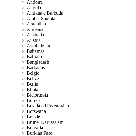
Andorra
Angola
Antigua e Barbuda
Arabia Saudita
Argentina
Armenia
Australia
Austria
Azerbaigian
Bahamas
Bahrain
Bangladesh
Barbados
Belgio
Belize
Benin
Bhutan
Bielorussia
Bolivia
Bosnia ed Erzegovina
Botswana
Brasile
Brunei Darussalam
Bulgaria
Burkina Faso