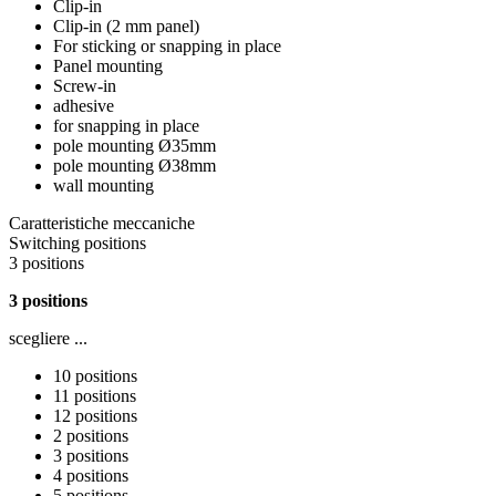
Clip-in
Clip-in (2 mm panel)
For sticking or snapping in place
Panel mounting
Screw-in
adhesive
for snapping in place
pole mounting Ø35mm
pole mounting Ø38mm
wall mounting
Caratteristiche meccaniche
Switching positions
3 positions
3 positions
scegliere ...
10 positions
11 positions
12 positions
2 positions
3 positions
4 positions
5 positions