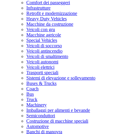
Comfort dei passeggeri
Infrastrutture
Retrofit e modernizzazione
Heavy Duty Vehicles
Macchine da costruzione
Veicoli con gru
Macchine agricole
Special Vehicles
Veicoli di soccorso
Veicoli antincendio
Veicoli di smaltimento
Veicoli autonomi
Veicoli elettrici
Trasporti speciali
Sistemi di elevazione e sollevamento
Buses & Trucks
Coach
Bus
Truck
Machinery
Imballaggi per alimenti e bevande
Semiconduttori
Costruzione di macchine speciali
Automotive
Banchi di manovra