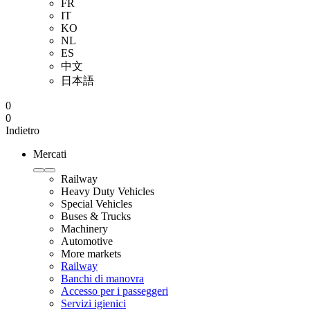
FR
IT
KO
NL
ES
中文
日本語
0
0
Indietro
Mercati
Railway
Heavy Duty Vehicles
Special Vehicles
Buses & Trucks
Machinery
Automotive
More markets
Railway
Banchi di manovra
Accesso per i passeggeri
Servizi igienici