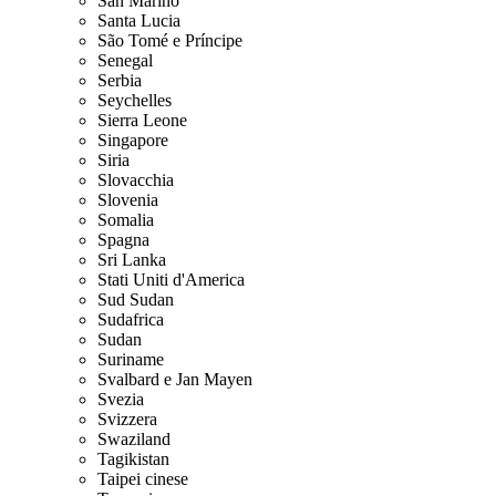
San Marino
Santa Lucia
São Tomé e Príncipe
Senegal
Serbia
Seychelles
Sierra Leone
Singapore
Siria
Slovacchia
Slovenia
Somalia
Spagna
Sri Lanka
Stati Uniti d'America
Sud Sudan
Sudafrica
Sudan
Suriname
Svalbard e Jan Mayen
Svezia
Svizzera
Swaziland
Tagikistan
Taipei cinese