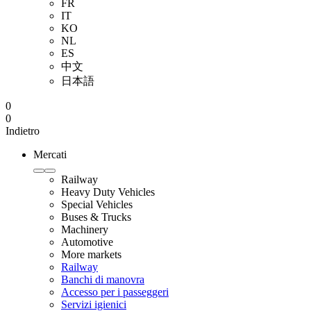
FR
IT
KO
NL
ES
中文
日本語
0
0
Indietro
Mercati
Railway
Heavy Duty Vehicles
Special Vehicles
Buses & Trucks
Machinery
Automotive
More markets
Railway
Banchi di manovra
Accesso per i passeggeri
Servizi igienici