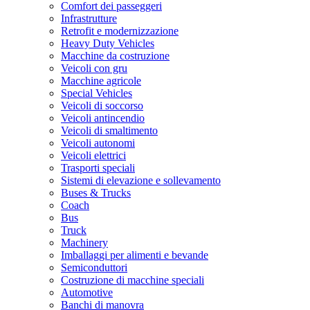
Comfort dei passeggeri
Infrastrutture
Retrofit e modernizzazione
Heavy Duty Vehicles
Macchine da costruzione
Veicoli con gru
Macchine agricole
Special Vehicles
Veicoli di soccorso
Veicoli antincendio
Veicoli di smaltimento
Veicoli autonomi
Veicoli elettrici
Trasporti speciali
Sistemi di elevazione e sollevamento
Buses & Trucks
Coach
Bus
Truck
Machinery
Imballaggi per alimenti e bevande
Semiconduttori
Costruzione di macchine speciali
Automotive
Banchi di manovra