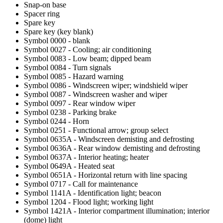
Snap-on base
Spacer ring
Spare key
Spare key (key blank)
Symbol 0000 - blank
Symbol 0027 - Cooling; air conditioning
Symbol 0083 - Low beam; dipped beam
Symbol 0084 - Turn signals
Symbol 0085 - Hazard warning
Symbol 0086 - Windscreen wiper; windshield wiper
Symbol 0087 - Windscreen washer and wiper
Symbol 0097 - Rear window wiper
Symbol 0238 - Parking brake
Symbol 0244 - Horn
Symbol 0251 - Functional arrow; group select
Symbol 0635A - Windscreen demisting and defrosting
Symbol 0636A - Rear window demisting and defrosting
Symbol 0637A - Interior heating; heater
Symbol 0649A - Heated seat
Symbol 0651A - Horizontal return with line spacing
Symbol 0717 - Call for maintenance
Symbol 1141A - Identification light; beacon
Symbol 1204 - Flood light; working light
Symbol 1421A - Interior compartment illumination; interior
(dome) light