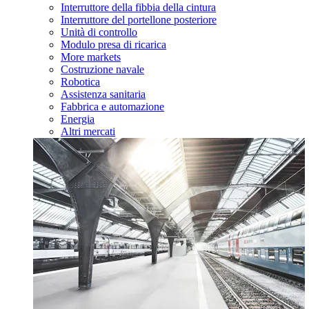
Interruttore della fibbia della cintura
Interruttore del portellone posteriore
Unità di controllo
Modulo presa di ricarica
More markets
Costruzione navale
Robotica
Assistenza sanitaria
Fabbrica e automazione
Energia
Altri mercati