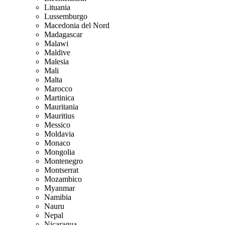
Lituania
Lussemburgo
Macedonia del Nord
Madagascar
Malawi
Maldive
Malesia
Mali
Malta
Marocco
Martinica
Mauritania
Mauritius
Messico
Moldavia
Monaco
Mongolia
Montenegro
Montserrat
Mozambico
Myanmar
Namibia
Nauru
Nepal
Nicaragua