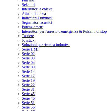
Pulsanti
Selettori
Interruttori a chiave
Attuatori a leva
Indicatori Luminosi
Segnalatori acustici
Potenziometri
Interruttori per l'arresto d'emergenza & Pulsanti di stop
Tastiere
Joystick
Soluzioni per ricarica induttiva
Serie HMI
Serie 02
Serie 03
Serie 04
Serie 09
Serie 14
Serie 17
Serie 19
Serie 22
Serie 31
Serie 45
Serie 46
Serie 51
Serie 56