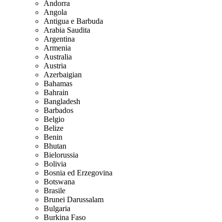
Andorra
Angola
Antigua e Barbuda
Arabia Saudita
Argentina
Armenia
Australia
Austria
Azerbaigian
Bahamas
Bahrain
Bangladesh
Barbados
Belgio
Belize
Benin
Bhutan
Bielorussia
Bolivia
Bosnia ed Erzegovina
Botswana
Brasile
Brunei Darussalam
Bulgaria
Burkina Faso