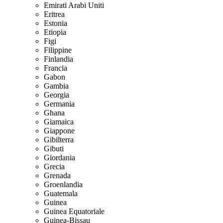
Emirati Arabi Uniti
Eritrea
Estonia
Etiopia
Figi
Filippine
Finlandia
Francia
Gabon
Gambia
Georgia
Germania
Ghana
Giamaica
Giappone
Gibilterra
Gibuti
Giordania
Grecia
Grenada
Groenlandia
Guatemala
Guinea
Guinea Equatoriale
Guinea-Bissau