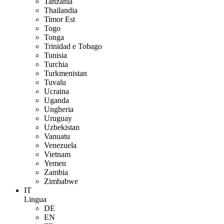
Tanzania
Thailandia
Timor Est
Togo
Tonga
Trinidad e Tobago
Tunisia
Turchia
Turkmenistan
Tuvalu
Ucraina
Uganda
Ungheria
Uruguay
Uzbekistan
Vanuatu
Venezuela
Vietnam
Yemen
Zambia
Zimbabwe
IT
Lingua
DE
EN