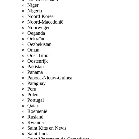
Niger
Nigeria
Noord-Korea
Noord-Macedonië
Noorwegen
Oeganda
Oekraïne
Oezbekistan
Oman
Oost-Timor
Oostenrijk
Pakistan
Panama
Papoea-Nieuw-Guinea
Paraguay
Peru
Polen
Portugal
Qatar
Roemenië
Rusland
Rwanda
Saint Kitts en Nevis
Saint Lucia