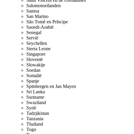
Saint Vincent en de Grenadines
Salomonseilanden
Samoa
San Marino
São Tomé en Príncipe
Saoedi-Arabië
Senegal
Servië
Seychellen
Sierra Leone
Singapore
Slovenië
Slowakije
Soedan
Somalië
Spanje
Spitsbergen en Jan Mayen
Sri Lanka
Suriname
Swaziland
Syrië
Tadzjikistan
Tanzania
Thailand
Togo