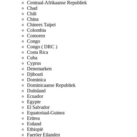
Centraal-Afrikaanse Republiek
Chad
Chili
China
Chinees Taipei
Colombia
Comoren
Congo
Congo ( DRC )
Costa Rica
Cuba
Cyprus
Denemarken
Djibouti
Dominica
Dominicaanse Republiek
Duitsland
Ecuador
Egypte
El Salvador
Equatoriaal-Guinea
Eritrea
Estland
Ethiopië
Faeröer Eilanden