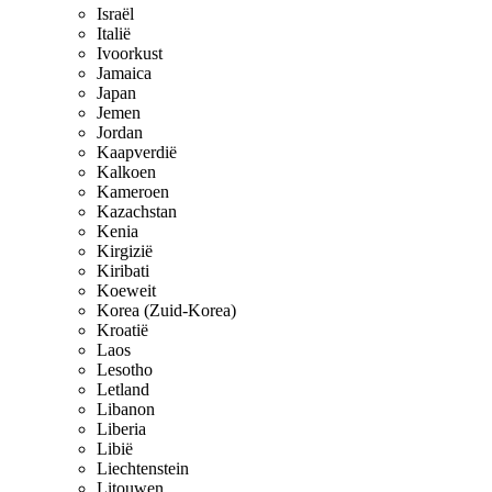
Israël
Italië
Ivoorkust
Jamaica
Japan
Jemen
Jordan
Kaapverdië
Kalkoen
Kameroen
Kazachstan
Kenia
Kirgizië
Kiribati
Koeweit
Korea (Zuid-Korea)
Kroatië
Laos
Lesotho
Letland
Libanon
Liberia
Libië
Liechtenstein
Litouwen