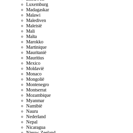
Luxemburg
Madagaskar
Malawi
Malediven
Maleisië
Mali
Malta
Marokko
Martinique
Mauritanië
Mauritius
Mexico
Moldavië
Monaco
Mongolië
Montenegro
Montserrat
Mozambique
Myanmar
Namibië
Nauru
Nederland
Nepal
Nicaragua
Nieuw-Zeeland