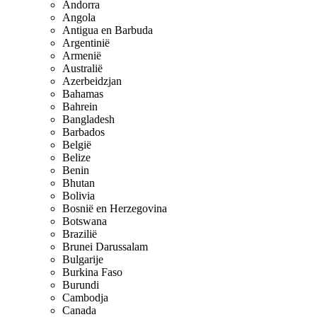
Andorra
Angola
Antigua en Barbuda
Argentinië
Armenië
Australië
Azerbeidzjan
Bahamas
Bahrein
Bangladesh
Barbados
België
Belize
Benin
Bhutan
Bolivia
Bosnië en Herzegovina
Botswana
Brazilië
Brunei Darussalam
Bulgarije
Burkina Faso
Burundi
Cambodja
Canada