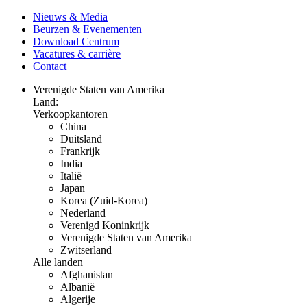
Nieuws & Media
Beurzen & Evenementen
Download Centrum
Vacatures & carrière
Contact
Verenigde Staten van Amerika
Land:
Verkoopkantoren
China
Duitsland
Frankrijk
India
Italië
Japan
Korea (Zuid-Korea)
Nederland
Verenigd Koninkrijk
Verenigde Staten van Amerika
Zwitserland
Alle landen
Afghanistan
Albanië
Algerije