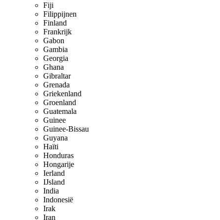
Fiji
Filippijnen
Finland
Frankrijk
Gabon
Gambia
Georgia
Ghana
Gibraltar
Grenada
Griekenland
Groenland
Guatemala
Guinee
Guinee-Bissau
Guyana
Haïti
Honduras
Hongarije
Ierland
IJsland
India
Indonesië
Irak
Iran