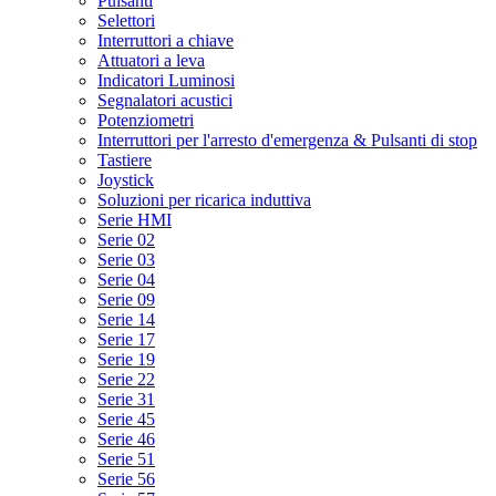
Pulsanti
Selettori
Interruttori a chiave
Attuatori a leva
Indicatori Luminosi
Segnalatori acustici
Potenziometri
Interruttori per l'arresto d'emergenza & Pulsanti di stop
Tastiere
Joystick
Soluzioni per ricarica induttiva
Serie HMI
Serie 02
Serie 03
Serie 04
Serie 09
Serie 14
Serie 17
Serie 19
Serie 22
Serie 31
Serie 45
Serie 46
Serie 51
Serie 56