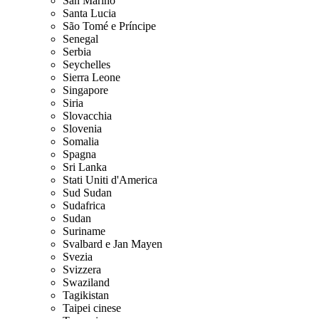
San Marino
Santa Lucia
São Tomé e Príncipe
Senegal
Serbia
Seychelles
Sierra Leone
Singapore
Siria
Slovacchia
Slovenia
Somalia
Spagna
Sri Lanka
Stati Uniti d'America
Sud Sudan
Sudafrica
Sudan
Suriname
Svalbard e Jan Mayen
Svezia
Svizzera
Swaziland
Tagikistan
Taipei cinese