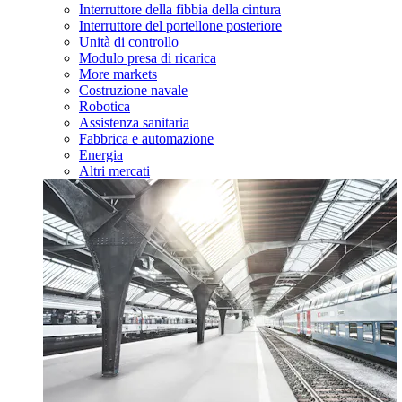
Interruttore della fibbia della cintura
Interruttore del portellone posteriore
Unità di controllo
Modulo presa di ricarica
More markets
Costruzione navale
Robotica
Assistenza sanitaria
Fabbrica e automazione
Energia
Altri mercati