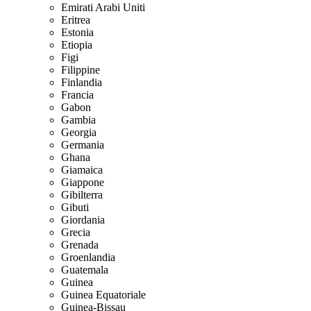
Emirati Arabi Uniti
Eritrea
Estonia
Etiopia
Figi
Filippine
Finlandia
Francia
Gabon
Gambia
Georgia
Germania
Ghana
Giamaica
Giappone
Gibilterra
Gibuti
Giordania
Grecia
Grenada
Groenlandia
Guatemala
Guinea
Guinea Equatoriale
Guinea-Bissau