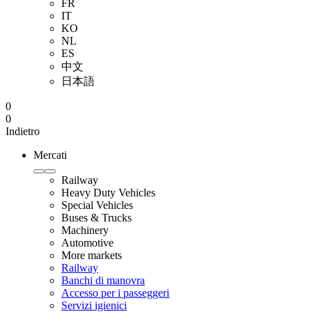
FR
IT
KO
NL
ES
中文
日本語
0
0
Indietro
Mercati
Railway
Heavy Duty Vehicles
Special Vehicles
Buses & Trucks
Machinery
Automotive
More markets
Railway
Banchi di manovra
Accesso per i passeggeri
Servizi igienici