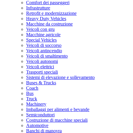
Comfort dei passeggeri
Infrastrutture
Retrofit e modernizzazione
Heavy Duty Vehicles
Macchine da costruzione
Veicoli con gru
Macchine agricole
Special Vehicles
Veicoli di soccorso
Veicoli antincendio
Veicoli di smaltimento
Veicoli autonomi
Veicoli elettrici
Trasporti speciali
Sistemi di elevazione e sollevamento
Buses & Trucks
Coach
Bus
Truck
Machinery
Imballaggi per alimenti e bevande
Semiconduttori
Costruzione di macchine speciali
Automotive
Banchi di manovra