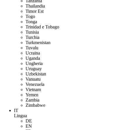
Tanzania
Thailandia
Timor Est
Togo
Tonga
Trinidad e Tobago
Tunisia
Turchia
Turkmenistan
Tuvalu
Ucraina
Uganda
Ungheria
Uruguay
Uzbekistan
Vanuatu
Venezuela
Vietnam
Yemen
Zambia
Zimbabwe
IT
Lingua
DE
EN