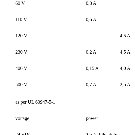
60 V
0,8 A
110 V
0,6 A
120 V
4,5 A
230 V
0,2 A
4,5 A
400 V
0,15 A
4,0 A
500 V
0,7 A
2,5 A
as per UL 60947-5-1
voltage
power
24 VDC
2,5 A, Pilot duty