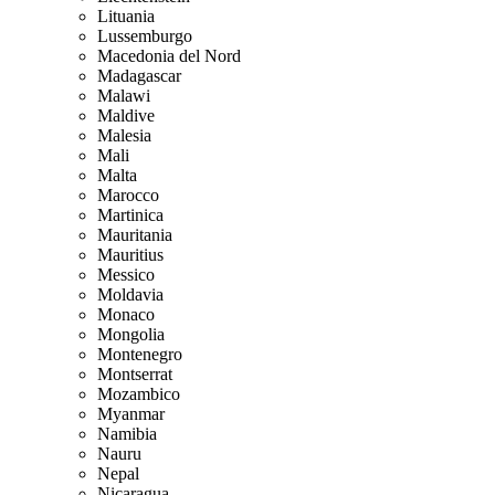
Lituania
Lussemburgo
Macedonia del Nord
Madagascar
Malawi
Maldive
Malesia
Mali
Malta
Marocco
Martinica
Mauritania
Mauritius
Messico
Moldavia
Monaco
Mongolia
Montenegro
Montserrat
Mozambico
Myanmar
Namibia
Nauru
Nepal
Nicaragua