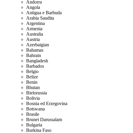
Andorra
Angola
Antigua e Barbuda
Arabia Saudita
Argentina
Armenia
Australia
Austria
Azerbaigian
Bahamas
Bahrain
Bangladesh
Barbados
Belgio
Belize
Benin
Bhutan
Bielorussia
Bolivia
Bosnia ed Erzegovina
Botswana
Brasile
Brunei Darussalam
Bulgaria
Burkina Faso