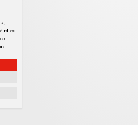
eb,
té
et en
les
.
on