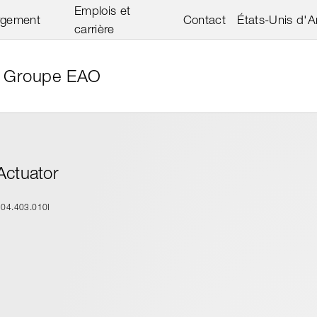
Emplois et
rgement
Contact
États-Unis d'
carrière
Groupe EAO
Actuator
704.403.010I