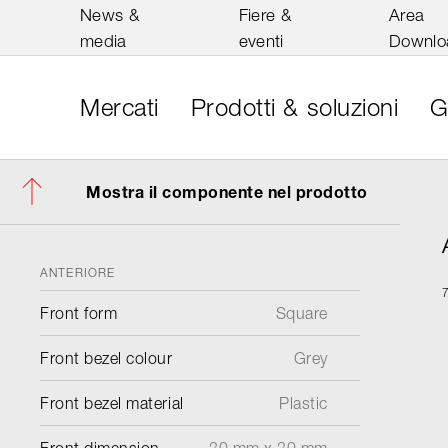
News &
Fiere &
Area
media
eventi
Downlo
Mercati
Prodotti & soluzioni
G
Mostra il componente nel prodotto
ANTERIORE
Front form
Square
Front bezel colour
Grey
Front bezel material
Plastic