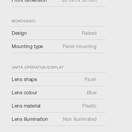
Front dimension
30 mm x 30 mm
MONTAGGIO
Design
Raised
Mounting type
Panel mounting
UNITÀ OPERATIVA/DISPLAY
Lens shape
Flush
Lens colour
Blue
Lens material
Plastic
Lens illumination
Non illuminated