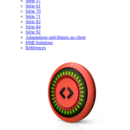
Série 57
Série 61
Série 70
Série 71
Série 82
Série 84
Série 92
Adaptations spécifiques au client
HMI Solutions
Références