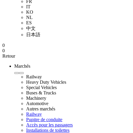
FR
IT
KO
NL
ES
中文
日本語
0
0
Retour
Marchés
Railway
Heavy Duty Vehicles
Special Vehicles
Buses & Trucks
Machinery
Automotive
Autres marchés
Railway
Pupitre de conduite
Accès pour les passagers
Installations de toilettes