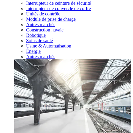
Interrupteur de ceinture de sécurité
Interrupteur de couvercle de coffre
Unités de contrôle
Module de prise de charge
Autres marchés
Construction navale
Robotique
Soins de santé
Usine & Automatisation
Énergie
Autres marchés