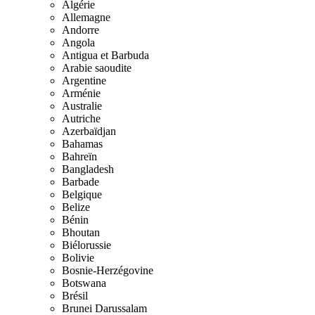
Algérie
Allemagne
Andorre
Angola
Antigua et Barbuda
Arabie saoudite
Argentine
Arménie
Australie
Autriche
Azerbaïdjan
Bahamas
Bahreïn
Bangladesh
Barbade
Belgique
Belize
Bénin
Bhoutan
Biélorussie
Bolivie
Bosnie-Herzégovine
Botswana
Brésil
Brunei Darussalam