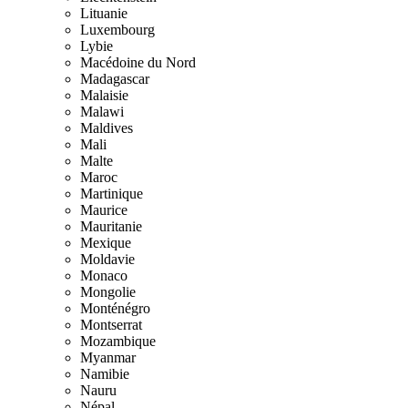
Lituanie
Luxembourg
Lybie
Macédoine du Nord
Madagascar
Malaisie
Malawi
Maldives
Mali
Malte
Maroc
Martinique
Maurice
Mauritanie
Mexique
Moldavie
Monaco
Mongolie
Monténégro
Montserrat
Mozambique
Myanmar
Namibie
Nauru
Népal