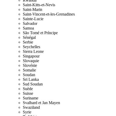
Rwanda
Saint-Kitts-et-Nevis
Saint-Marin
Saint-Vincent-et-les-Grenadines
Sainte-Lucie
Salvador
Samoa
São Tomé et Príncipe
Sénégal
Serbie
Seychelles
Sierra Leone
Singapour
Slovaquie
Slovénie
Somalie
Soudan
Sri Lanka
Sud Soudan
Suède
Suisse
Suriname
Svalbard et Jan Mayen
Swaziland
Syrie