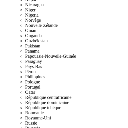
Nicaragua
Niger
Nigeria
Norvège
Nouvelle-Zélande
Oman
Ouganda
Ouzbékistan
Pakistan
Panama
Papouasie-Nouvelle-Guinée
Paraguay
Pays-Bas
Pérou
Philippines
Pologne
Portugal
Qatar
République centrafricaine
République dominicaine
République tchèque
Roumanie
Royaume-Uni
Russie