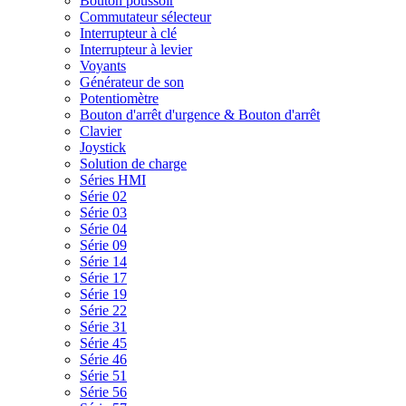
Bouton poussoir
Commutateur sélecteur
Interrupteur à clé
Interrupteur à levier
Voyants
Générateur de son
Potentiomètre
Bouton d'arrêt d'urgence & Bouton d'arrêt
Clavier
Joystick
Solution de charge
Séries HMI
Série 02
Série 03
Série 04
Série 09
Série 14
Série 17
Série 19
Série 22
Série 31
Série 45
Série 46
Série 51
Série 56