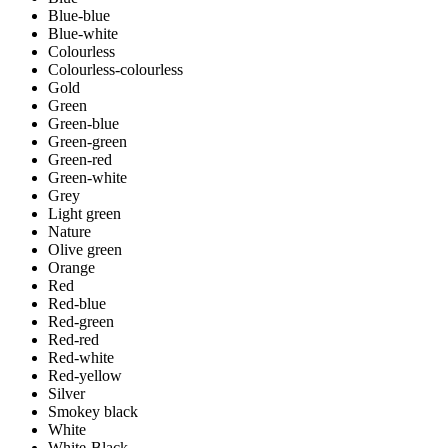
Blue-blue
Blue-white
Colourless
Colourless-colourless
Gold
Green
Green-blue
Green-green
Green-red
Green-white
Grey
Light green
Nature
Olive green
Orange
Red
Red-blue
Red-green
Red-red
Red-white
Red-yellow
Silver
Smokey black
White
White-Black