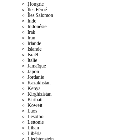
Hongrie
Îles Féroé
Îles Salomon
Inde
Indonésie
Irak
Iran
Irlande
Islande
Israël
Italie
Jamaïque
Japon
Jordanie
Kazakhstan
Kenya
Kirghizistan
Kiribati
Koweït
Laos
Lesotho
Lettonie
Liban
Libéria
Liechtenstein