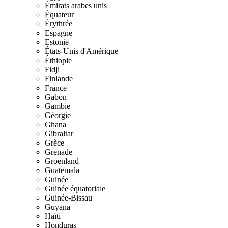
Émirats arabes unis
Équateur
Érythrée
Espagne
Estonie
États-Unis d'Amérique
Éthiopie
Fidji
Finlande
France
Gabon
Gambie
Géorgie
Ghana
Gibraltar
Grèce
Grenade
Groenland
Guatemala
Guinée
Guinée équatoriale
Guinée-Bissau
Guyana
Haïti
Honduras