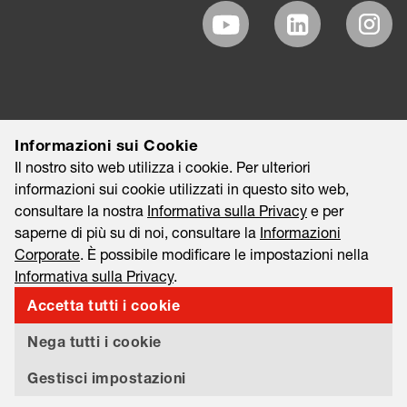
Informazioni sui Cookie
Il nostro sito web utilizza i cookie. Per ulteriori
informazioni sui cookie utilizzati in questo sito web,
consultare la nostra
Informativa sulla Privacy
e per
saperne di più su di noi, consultare la
Informazioni
Corporate
. È possibile modificare le impostazioni nella
Informativa sulla Privacy
.
©2026 EAO AG
Informazioni Corporate
Accetta tutti i cookie
Informazioni Legali
Informativa sulla Privacy
Nega tutti i cookie
Information Security & Data Privacy
Export and Sanctions Compliance
Gestisci impostazioni
Tariff Statement
Material Compliance