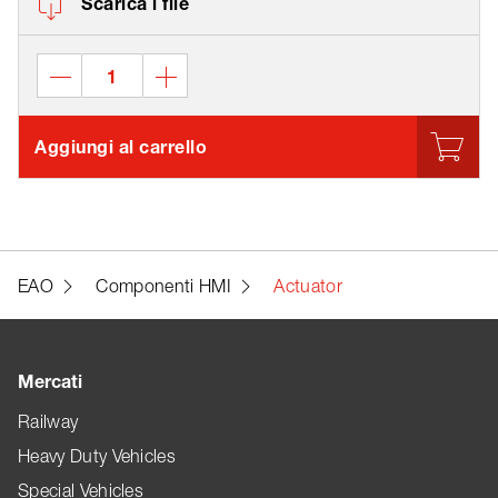
Scarica i file
Aggiungi al carrello
EAO
Componenti HMI
Actuator
Mercati
Railway
Heavy Duty Vehicles
Special Vehicles