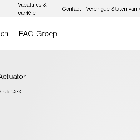
Vacatures &
Contact
Verenigde Staten van
carrière
gen
EAO Groep
Actuator
704.153.XXX