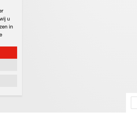
er
wij u
zen in
e