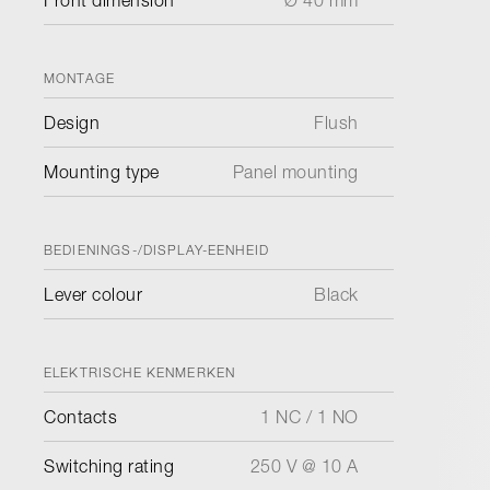
Front dimension
Ø 40 mm
MONTAGE
Design
Flush
Mounting type
Panel mounting
BEDIENINGS-/DISPLAY-EENHEID
Lever colour
Black
ELEKTRISCHE KENMERKEN
Contacts
1 NC / 1 NO
Switching rating
250 V @ 10 A