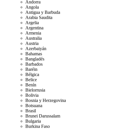
Andorra
Angola
Antigua y Barbuda
Arabia Saudita
Argelia
Argentina
Armenia
Australia
Austria
Azerbaiyán
Bahamas
Bangladés
Barbados
Baréin
Bélgica
Belice
Benín
Bielorrusia
Bolivia
Bosnia y Herzegovina
Botsuana
Brasil
Brunei Darussalam
Bulgaria
Burkina Faso