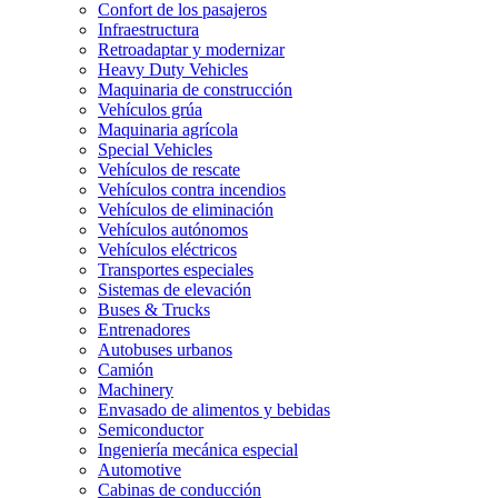
Confort de los pasajeros
Infraestructura
Retroadaptar y modernizar
Heavy Duty Vehicles
Maquinaria de construcción
Vehículos grúa
Maquinaria agrícola
Special Vehicles
Vehículos de rescate
Vehículos contra incendios
Vehículos de eliminación
Vehículos autónomos
Vehículos eléctricos
Transportes especiales
Sistemas de elevación
Buses & Trucks
Entrenadores
Autobuses urbanos
Camión
Machinery
Envasado de alimentos y bebidas
Semiconductor
Ingeniería mecánica especial
Automotive
Cabinas de conducción