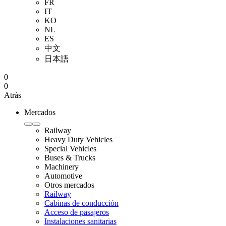
FR
IT
KO
NL
ES
中文
日本語
0
0
Atrás
Mercados
Railway
Heavy Duty Vehicles
Special Vehicles
Buses & Trucks
Machinery
Automotive
Otros mercados
Railway
Cabinas de conducción
Acceso de pasajeros
Instalaciones sanitarias