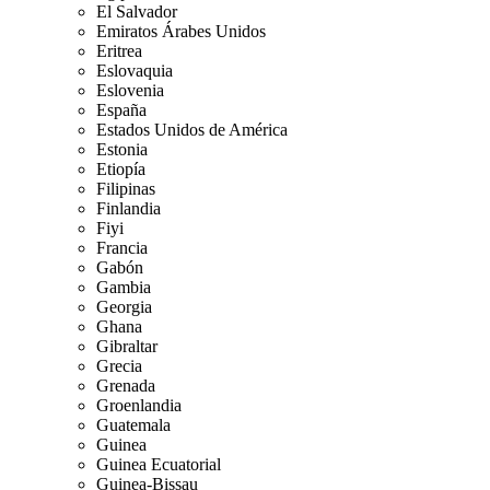
El Salvador
Emiratos Árabes Unidos
Eritrea
Eslovaquia
Eslovenia
España
Estados Unidos de América
Estonia
Etiopía
Filipinas
Finlandia
Fiyi
Francia
Gabón
Gambia
Georgia
Ghana
Gibraltar
Grecia
Grenada
Groenlandia
Guatemala
Guinea
Guinea Ecuatorial
Guinea-Bissau