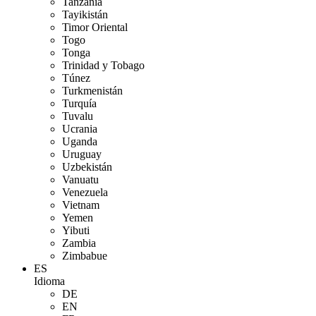
Tanzania
Tayikistán
Timor Oriental
Togo
Tonga
Trinidad y Tobago
Túnez
Turkmenistán
Turquía
Tuvalu
Ucrania
Uganda
Uruguay
Uzbekistán
Vanuatu
Venezuela
Vietnam
Yemen
Yibuti
Zambia
Zimbabue
ES
Idioma
DE
EN