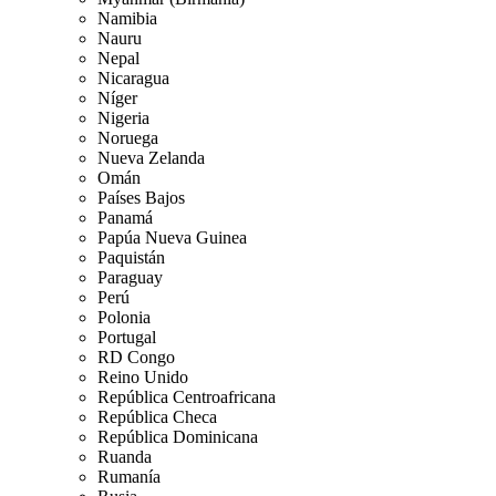
Namibia
Nauru
Nepal
Nicaragua
Níger
Nigeria
Noruega
Nueva Zelanda
Omán
Países Bajos
Panamá
Papúa Nueva Guinea
Paquistán
Paraguay
Perú
Polonia
Portugal
RD Congo
Reino Unido
República Centroafricana
República Checa
República Dominicana
Ruanda
Rumanía