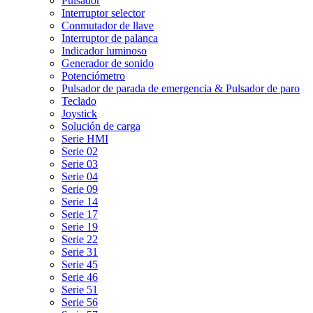
Pulsador
Interruptor selector
Conmutador de llave
Interruptor de palanca
Indicador luminoso
Generador de sonido
Potenciómetro
Pulsador de parada de emergencia & Pulsador de paro
Teclado
Joystick
Solución de carga
Serie HMI
Serie 02
Serie 03
Serie 04
Serie 09
Serie 14
Serie 17
Serie 19
Serie 22
Serie 31
Serie 45
Serie 46
Serie 51
Serie 56