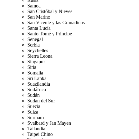
Rusia
Samoa
San Cristóbal y Nieves
San Marino
San Vicente y las Granadinas
Santa Lucía
Santo Tomé y Príncipe
Senegal
Serbia
Seychelles
Sierra Leona
Singapur
Siria
Somalia
Sri Lanka
Suazilandia
Sudáfrica
Sudán
Sudán del Sur
Suecia
Suiza
Surinam
Svalbard y Jan Mayen
Tailandia
Taipei Chino