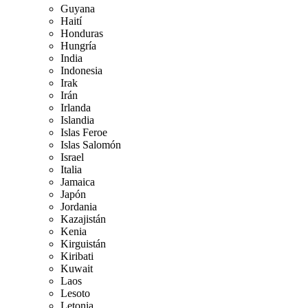
Guyana
Haití
Honduras
Hungría
India
Indonesia
Irak
Irán
Irlanda
Islandia
Islas Feroe
Islas Salomón
Israel
Italia
Jamaica
Japón
Jordania
Kazajistán
Kenia
Kirguistán
Kiribati
Kuwait
Laos
Lesoto
Letonia