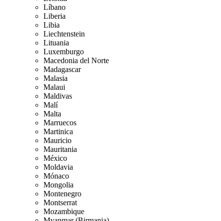
Líbano
Liberia
Libia
Liechtenstein
Lituania
Luxemburgo
Macedonia del Norte
Madagascar
Malasia
Malaui
Maldivas
Malí
Malta
Marruecos
Martinica
Mauricio
Mauritania
México
Moldavia
Mónaco
Mongolia
Montenegro
Montserrat
Mozambique
Myanmar (Birmania)